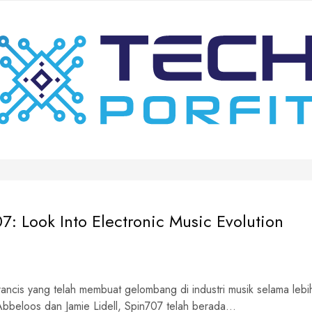
7: Look Into Electronic Music Evolution
rancis yang telah membuat gelombang di industri musik selama lebi
 Abbeloos dan Jamie Lidell, Spin707 telah berada...