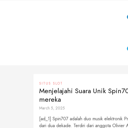
Skip
to
content
SITUS SLOT
Menjelajahi Suara Unik Spin70
mereka
March 5, 2025
[ad_1] Spin707 adalah duo musik elektronik P
dari dua dekade. Terdiri dari anggota Olivier