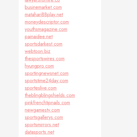
businemarket.com
matahari88play.net
moneydescriptor.com
youthsmagazine.com
painaidee.net
sportsdarkest.com
webtoon.biz
thesportswires.com
hyungpro.com
sportingnewsnet.com
sportstime24day.com
sporteslive.com
theblingblingshields.com
pinkfrenchtipnails.com
newgamestv.com
sportsgallerys.com
sportsmirrors.net
datasports.net