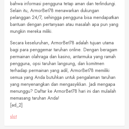
bahwa informasi pengguna tetap aman dan terlindungi.
Selain itu, ArmorBet78 menawarkan dukungan
pelanggan 24/7, sehingga pengguna bisa mendapatkan
bantuan dengan pertanyaan atau masalah apa pun yang
mungkin mereka miliki.
Secara keseluruhan, ArmorBet78 adalah tujuan utama
bagi para penggemar taruhan online. Dengan beragam
permainan olahraga dan kasino, antarmuka yang ramah
pengguna, opsi taruhan langsung, dan komitmen
terhadap permainan yang adil, ArmorBet78 memiliki
semua yang Anda butuhkan untuk pengalaman taruhan
yang menyenangkan dan mengasyikkan. Jadi mengapa
menunggu? Daftar ke ArmorBet78 hari ini dan mulailah
memasang taruhan Anda!
[ad_2]
slot