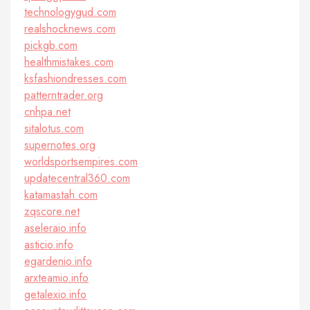
technologygud.com
realshocknews.com
pickgb.com
healthmistakes.com
ksfashiondresses.com
patterntrader.org
cnhpa.net
sitalotus.com
supernotes.org
worldsportsempires.com
updatecentral360.com
katamastah.com
zqscore.net
aseleraio.info
asticio.info
egardenio.info
arxteamio.info
getalexio.info