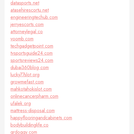
datasports.net
atasehirescortu.net
engineeringtechub.com
jerryescorts.com
attorneylegal.co
voomb.com
techgadgetpoint.com
tvsportsguide24.com
sportsreviews24.com
dubai360blog.com
lucky77slot.org
growmefast.com
mahkotahokislot.com
onlinecancerpharm.com
ufalek.org
mattress-disposal.com
happyflooringandcabinets.com
bodybuildinglife.co
qrdoggy.com