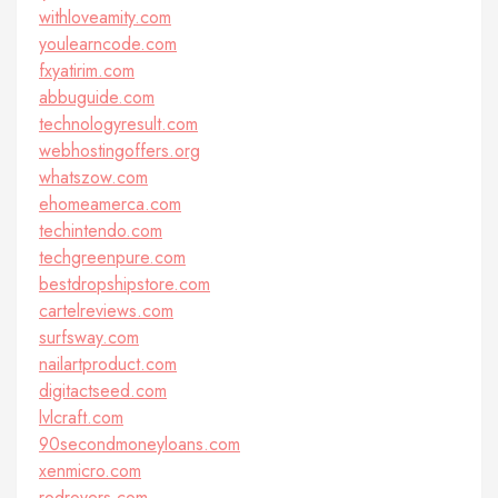
withloveamity.com
youlearncode.com
fxyatirim.com
abbuguide.com
technologyresult.com
webhostingoffers.org
whatszow.com
ehomeamerca.com
techintendo.com
techgreenpure.com
bestdropshipstore.com
cartelreviews.com
surfsway.com
nailartproduct.com
digitactseed.com
lvlcraft.com
90secondmoneyloans.com
xenmicro.com
rodrovers.com