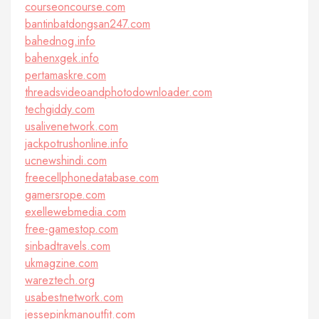
courseoncourse.com
bantinbatdongsan247.com
bahednog.info
bahenxgek.info
pertamaskre.com
threadsvideoandphotodownloader.com
techgiddy.com
usalivenetwork.com
jackpotrushonline.info
ucnewshindi.com
freecellphonedatabase.com
gamersrope.com
exellewebmedia.com
free-gamestop.com
sinbadtravels.com
ukmagzine.com
wareztech.org
usabestnetwork.com
jessepinkmanoutfit.com