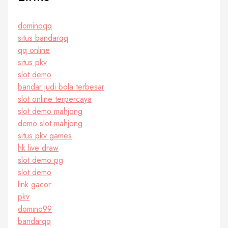
dominoqq
situs bandarqq
qq online
situs pkv
slot demo
bandar judi bola terbesar
slot online terpercaya
slot demo mahjong
demo slot mahjong
situs pkv games
hk live draw
slot demo pg
slot demo
link gacor
pkv
domino99
bandarqq