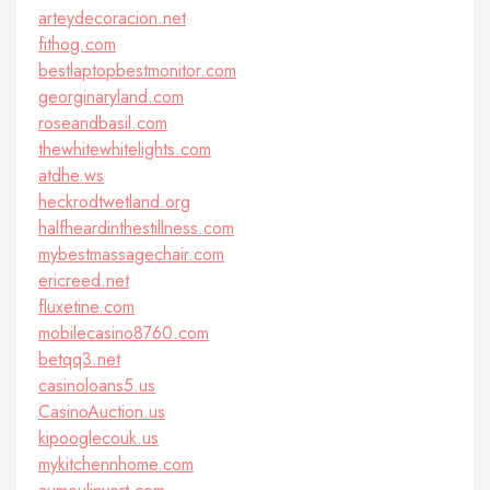
arteydecoracion.net
fithog.com
bestlaptopbestmonitor.com
georginaryland.com
roseandbasil.com
thewhitewhitelights.com
atdhe.ws
heckrodtwetland.org
halfheardinthestillness.com
mybestmassagechair.com
ericreed.net
fluxetine.com
mobilecasino8760.com
betqq3.net
casinoloans5.us
CasinoAuction.us
kipooglecouk.us
mykitchennhome.com