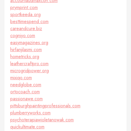
accountaudittaxcon.com
prymprint.com
sportkeeda.org
besttimespend.com
careandcure.biz
cogniyo.com
easymagazines.org
hirfanjilasmi.com
hometricks.org
leathercraftpro.com
microgridpower.org
mixiqo.com
needglobe.com
ortocoach.com
passionawe.com
pittsburghpaintingprofessionals.com
plumberryworks.com
psychoterapiawioletanowak.com
quickultimate.com