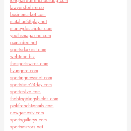
longhairedfrenchbulldog.com
lawyersforhire.co
businemarket.com
matahari88play.net
moneydescriptor.com
youthsmagazine.com
painaidee.net
sportsdarkest.com
webtoon.biz
thesportswires.com
hyungpro.com
sportingnewsnet.com
sportstime24day.com
sporteslive.com
theblingblingshields.com
pinkfrenchtipnails.com
newgamestv.com
sportsgallerys.com
sportsmirrors.net