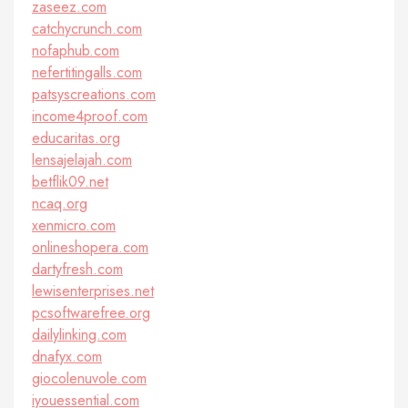
zaseez.com
catchycrunch.com
nofaphub.com
nefertitingalls.com
patsyscreations.com
income4proof.com
educaritas.org
lensajelajah.com
betflik09.net
ncaq.org
xenmicro.com
onlineshopera.com
dartyfresh.com
lewisenterprises.net
pcsoftwarefree.org
dailylinking.com
dnafyx.com
giocolenuvole.com
iyouessential.com