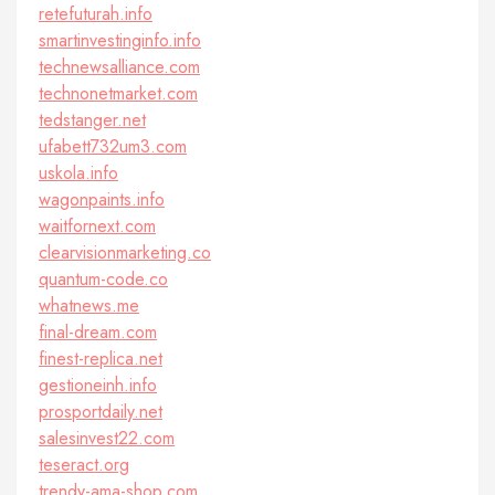
retefuturah.info
smartinvestinginfo.info
technewsalliance.com
technonetmarket.com
tedstanger.net
ufabett732um3.com
uskola.info
wagonpaints.info
waitfornext.com
clearvisionmarketing.co
quantum-code.co
whatnews.me
final-dream.com
finest-replica.net
gestioneinh.info
prosportdaily.net
salesinvest22.com
teseract.org
trendy-ama-shop.com