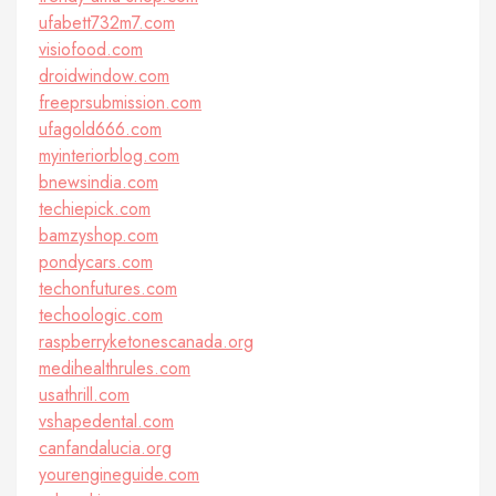
ufabett732m7.com
visiofood.com
droidwindow.com
freeprsubmission.com
ufagold666.com
myinteriorblog.com
bnewsindia.com
techiepick.com
bamzyshop.com
pondycars.com
techonfutures.com
techoologic.com
raspberryketonescanada.org
medihealthrules.com
usathrill.com
vshapedental.com
canfandalucia.org
yourengineguide.com