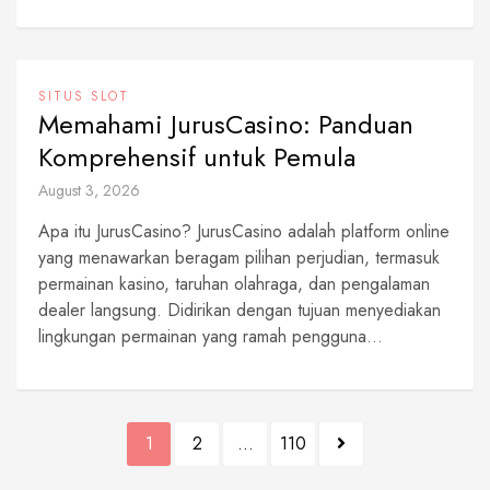
SITUS SLOT
Memahami JurusCasino: Panduan
Komprehensif untuk Pemula
August 3, 2026
Apa itu JurusCasino? JurusCasino adalah platform online
yang menawarkan beragam pilihan perjudian, termasuk
permainan kasino, taruhan olahraga, dan pengalaman
dealer langsung. Didirikan dengan tujuan menyediakan
lingkungan permainan yang ramah pengguna...
Posts
1
2
…
110
pagination