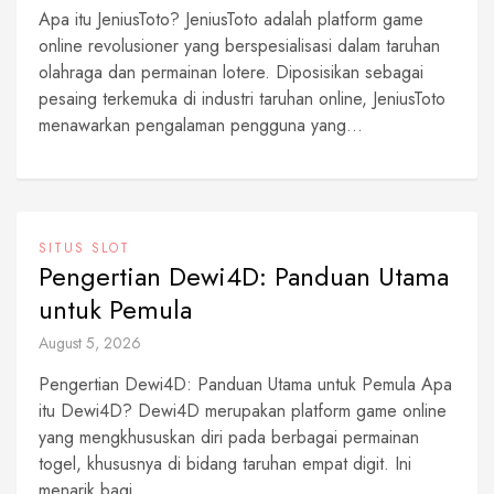
Apa itu JeniusToto? JeniusToto adalah platform game
online revolusioner yang berspesialisasi dalam taruhan
olahraga dan permainan lotere. Diposisikan sebagai
pesaing terkemuka di industri taruhan online, JeniusToto
menawarkan pengalaman pengguna yang...
SITUS SLOT
Pengertian Dewi4D: Panduan Utama
untuk Pemula
August 5, 2026
Pengertian Dewi4D: Panduan Utama untuk Pemula Apa
itu Dewi4D? Dewi4D merupakan platform game online
yang mengkhususkan diri pada berbagai permainan
togel, khususnya di bidang taruhan empat digit. Ini
menarik bagi...