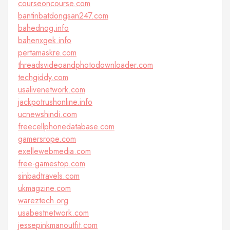
courseoncourse.com
bantinbatdongsan247.com
bahednog.info
bahenxgek.info
pertamaskre.com
threadsvideoandphotodownloader.com
techgiddy.com
usalivenetwork.com
jackpotrushonline.info
ucnewshindi.com
freecellphonedatabase.com
gamersrope.com
exellewebmedia.com
free-gamestop.com
sinbadtravels.com
ukmagzine.com
wareztech.org
usabestnetwork.com
jessepinkmanoutfit.com