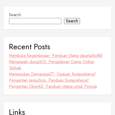
Search
Search
Recent Posts
Membuka Kegembiraan: Panduan Utama JakartaSlot88
Menjelajahi dunia303: Pengalaman Game Online
Terbaik
Menemukan Dewanaga77: Tinjauan Komprehensif
Pengertian JeniusToto: Panduan Komprehensif
Pengertian Dewi4D: Panduan Utama untuk Pemula
Links