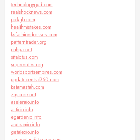
technologygud.com
realshocknews.com
pickgb.com
healthmistakes.com
ksfashiondresses.com
patterntrader.org
cnhpa.net
sitalotus.com
supernotes.org
worldsportsempires.com
updatecentral360.com
katamastah.com
zqscore.net
aseleraio.info
asticio.info
egardenio.info
arxteamio.info
getalexio.info
accountaudittaxcon.com