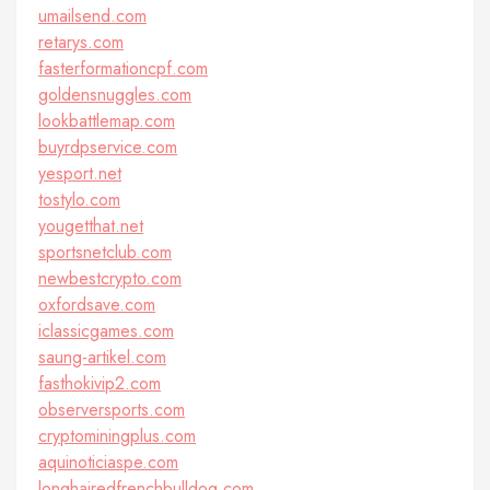
umailsend.com
retarys.com
fasterformationcpf.com
goldensnuggles.com
lookbattlemap.com
buyrdpservice.com
yesport.net
tostylo.com
yougetthat.net
sportsnetclub.com
newbestcrypto.com
oxfordsave.com
iclassicgames.com
saung-artikel.com
fasthokivip2.com
observersports.com
cryptominingplus.com
aquinoticiaspe.com
longhairedfrenchbulldog.com