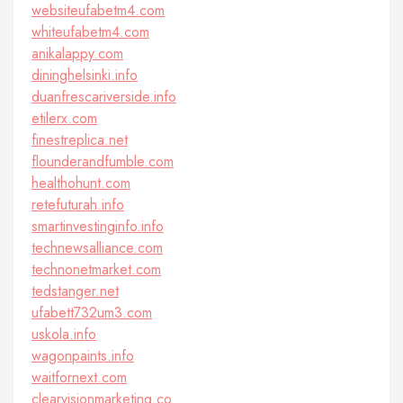
websiteufabetm4.com
whiteufabetm4.com
anikalappy.com
dininghelsinki.info
duanfrescariverside.info
etilerx.com
finestreplica.net
flounderandfumble.com
healthohunt.com
retefuturah.info
smartinvestinginfo.info
technewsalliance.com
technonetmarket.com
tedstanger.net
ufabett732um3.com
uskola.info
wagonpaints.info
waitfornext.com
clearvisionmarketing.co