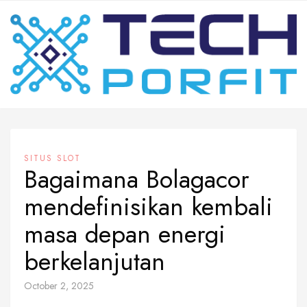
Skip
to
content
SITUS SLOT
Bagaimana Bolagacor
mendefinisikan kembali
masa depan energi
berkelanjutan
October 2, 2025