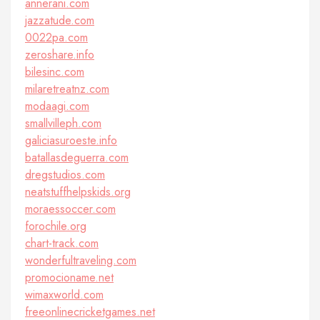
annerani.com
jazzatude.com
0022pa.com
zeroshare.info
bilesinc.com
milaretreatnz.com
modaagi.com
smallvilleph.com
galiciasuroeste.info
batallasdeguerra.com
dregstudios.com
neatstuffhelpskids.org
moraessoccer.com
forochile.org
chart-track.com
wonderfultraveling.com
promocioname.net
wimaxworld.com
freeonlinecricketgames.net