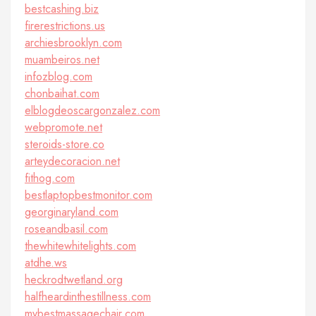
bestcashing.biz
firerestrictions.us
archiesbrooklyn.com
muambeiros.net
infozblog.com
chonbaihat.com
elblogdeoscargonzalez.com
webpromote.net
steroids-store.co
arteydecoracion.net
fithog.com
bestlaptopbestmonitor.com
georginaryland.com
roseandbasil.com
thewhitewhitelights.com
atdhe.ws
heckrodtwetland.org
halfheardinthestillness.com
mybestmassagechair.com