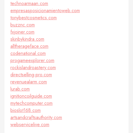
technoarmaan.com
empresasposicionamientoweb.com
tonybestcosmetics.com
buzznc.com
fxjoiner.com
skinbykindra.com
alltherageface.com
codenational.com
progameexplorer.com
rockislandroastery.com
directselling-pro.com
revenuealarm.com
lurab.com
ignitioncoilguide.com
mytechcomputer.com
bioslot168.com
artsandcraftsauthority.com
webservicelive.com