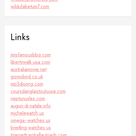
wildufabetum7.com
Links
jimsfamousbbq.com
libertywalk-usa.com
australiamovie.net
gizmobird.co.uk
mp3djsong.com
coursdanglaistoulouse.com
neptunuslex.com
auguri-di-natale.info
michelewatch.us
omega--watches.us
breitling-watches.us
tgarnettcentrallautoads.com