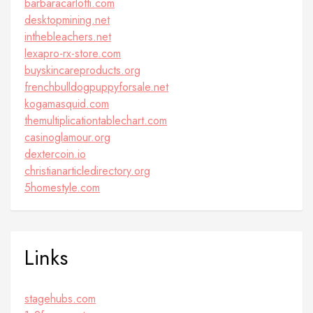
barbaracarlotti.com
desktopmining.net
inthebleachers.net
lexapro-rx-store.com
buyskincareproducts.org
frenchbulldogpuppyforsale.net
kogamasquid.com
themultiplicationtablechart.com
casinoglamour.org
dextercoin.io
christianarticledirectory.org
5homestyle.com
Links
stagehubs.com