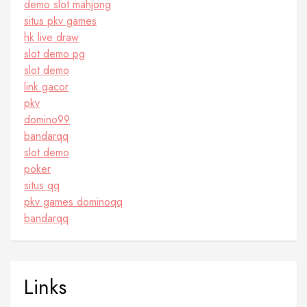
demo slot mahjong
situs pkv games
hk live draw
slot demo pg
slot demo
link gacor
pkv
domino99
bandarqq
slot demo
poker
situs qq
pkv games dominoqq
bandarqq
Links