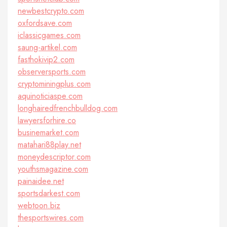
newbestcrypto.com
oxfordsave.com
iclassicgames.com
saung-artikel.com
fasthokivip2.com
observersports.com
cryptominingplus.com
aquinoticiaspe.com
longhairedfrenchbulldog.com
lawyersforhire.co
businemarket.com
matahari88play.net
moneydescriptor.com
youthsmagazine.com
painaidee.net
sportsdarkest.com
webtoon.biz
thesportswires.com