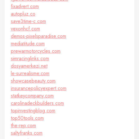
fixadvert.com
autopluz.co
save3time-c.com
vexonhcf.com
demos-pixelsparadise.com
mediatitude.com
prewarmotorcycles.com
simracinglinks.com
dosyamerkezi.net
le-surrealisme.com
showcasebeauty.com
insurancepolicyexpert.com
statkeycompany.com
carolinadeckbuilders.com
topinvestingblog.com
top50tools.com
the-rep.com
saltyfranks.com