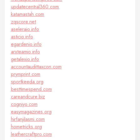
updatecentral360.com
katamastah.com
zqscore.net
aseleraio.info
asticio.info
egardenio.info
arxteamio.info
getalexio.info
accountaudittaxcon.com
prymprint.com
sportkeeda.org
besttimespend.com
careandcure.biz
cogniyo.com
easymagazines.org
hirfanjilasmi.com
hometricks.org
leathercraftpro.com