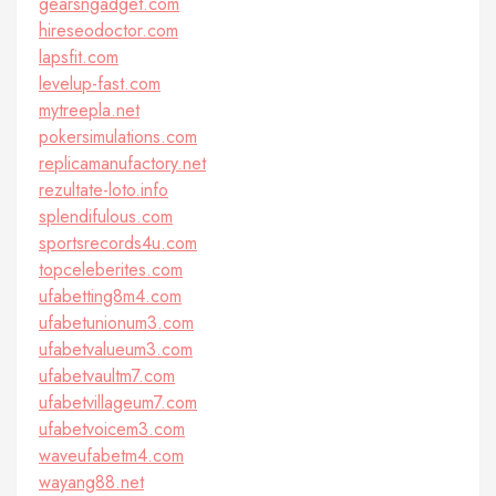
gearsngadget.com
hireseodoctor.com
lapsfit.com
levelup-fast.com
mytreepla.net
pokersimulations.com
replicamanufactory.net
rezultate-loto.info
splendifulous.com
sportsrecords4u.com
topceleberites.com
ufabetting8m4.com
ufabetunionum3.com
ufabetvalueum3.com
ufabetvaultm7.com
ufabetvillageum7.com
ufabetvoicem3.com
waveufabetm4.com
wayang88.net