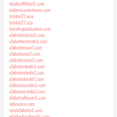
tobabet88slot3.com
todayscurrentnews.com
totobet77.asia
totobet77.org
trendingpublication.com
ufabettererum3.com
ufabettermentm4.com
ufabettersum7.com
ufabettinwm7.com
ufabettinwum3.com
ufabetunitedm3.com
ufabetunitedm7.com
ufabetuskedm7.com
ufabetutoredm3.com
ufabetutoredm7.com
ufabetvalleyum3.com
veloxview.com
westufabetm3.com
whiskeybrothersllc.com