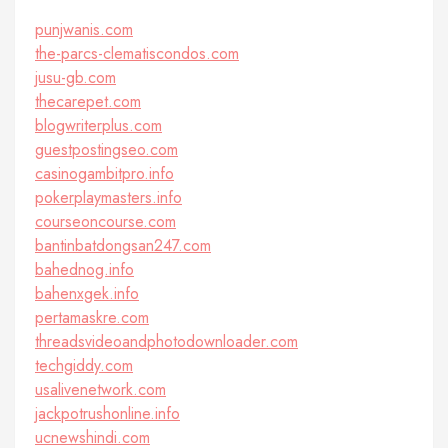
punjwanis.com
the-parcs-clematiscondos.com
jusu-gb.com
thecarepet.com
blogwriterplus.com
guestpostingseo.com
casinogambitpro.info
pokerplaymasters.info
courseoncourse.com
bantinbatdongsan247.com
bahednog.info
bahenxgek.info
pertamaskre.com
threadsvideoandphotodownloader.com
techgiddy.com
usalivenetwork.com
jackpotrushonline.info
ucnewshindi.com