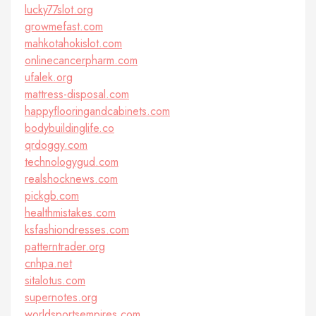
lucky77slot.org
growmefast.com
mahkotahokislot.com
onlinecancerpharm.com
ufalek.org
mattress-disposal.com
happyflooringandcabinets.com
bodybuildinglife.co
qrdoggy.com
technologygud.com
realshocknews.com
pickgb.com
healthmistakes.com
ksfashiondresses.com
patterntrader.org
cnhpa.net
sitalotus.com
supernotes.org
worldsportsempires.com