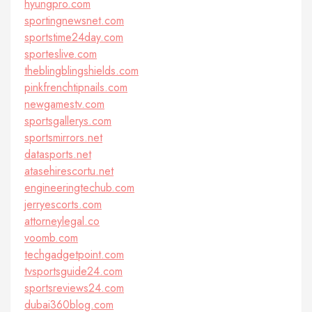
hyungpro.com
sportingnewsnet.com
sportstime24day.com
sporteslive.com
theblingblingshields.com
pinkfrenchtipnails.com
newgamestv.com
sportsgallerys.com
sportsmirrors.net
datasports.net
atasehirescortu.net
engineeringtechub.com
jerryescorts.com
attorneylegal.co
voomb.com
techgadgetpoint.com
tvsportsguide24.com
sportsreviews24.com
dubai360blog.com