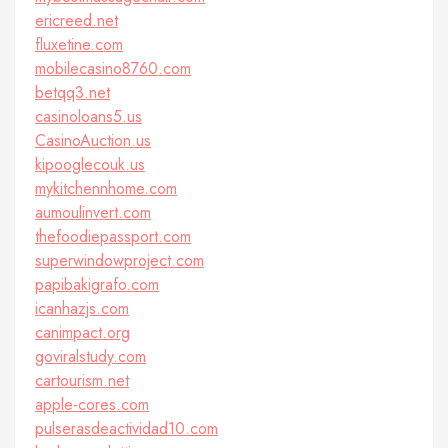
ericreed.net
fluxetine.com
mobilecasino8760.com
betqq3.net
casinoloans5.us
CasinoAuction.us
kipooglecouk.us
mykitchennhome.com
aumoulinvert.com
thefoodiepassport.com
superwindowproject.com
papibakigrafo.com
icanhazjs.com
canimpact.org
goviralstudy.com
cartourism.net
apple-cores.com
pulserasdeactividad10.com