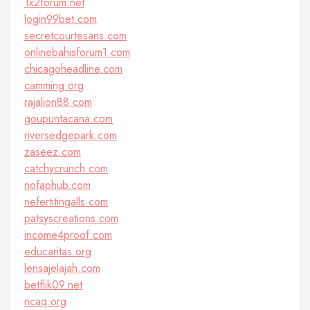
1x2forum.net
login99bet.com
secretcourtesans.com
onlinebahisforum1.com
chicagoheadline.com
camming.org
rajalion88.com
goupuntacana.com
riversedgepark.com
zaseez.com
catchycrunch.com
nofaphub.com
nefertitingalls.com
patsyscreations.com
income4proof.com
educaritas.org
lensajelajah.com
betflik09.net
ncaq.org