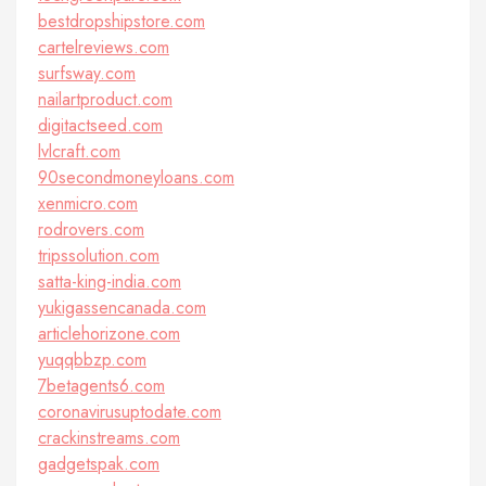
bestdropshipstore.com
cartelreviews.com
surfsway.com
nailartproduct.com
digitactseed.com
lvlcraft.com
90secondmoneyloans.com
xenmicro.com
rodrovers.com
tripssolution.com
satta-king-india.com
yukigassencanada.com
articlehorizone.com
yuqqbbzp.com
7betagents6.com
coronavirusuptodate.com
crackinstreams.com
gadgetspak.com