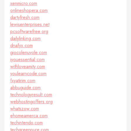
xenmicro.com
onlineshopera.com
dartyfresh.com
lewisenterprises.net
pcsoftwarefree.org
dailylinking.com
dnafyx.com
giocolenuvole.com
iyouessential.com
withloveamity.com
youlearncode.com
fxyatirim.com
abbuguide.com
technologyresult.com
webhostingoffers.org
whatszow.com
ehomeamerca.com
techintendo.com
techgreenpure.com