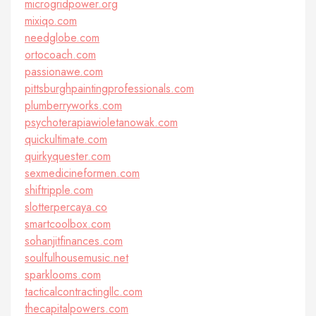
microgridpower.org
mixiqo.com
needglobe.com
ortocoach.com
passionawe.com
pittsburghpaintingprofessionals.com
plumberryworks.com
psychoterapiawioletanowak.com
quickultimate.com
quirkyquester.com
sexmedicineformen.com
shiftripple.com
slotterpercaya.co
smartcoolbox.com
sohanjitfinances.com
soulfulhousemusic.net
sparklooms.com
tacticalcontractingllc.com
thecapitalpowers.com