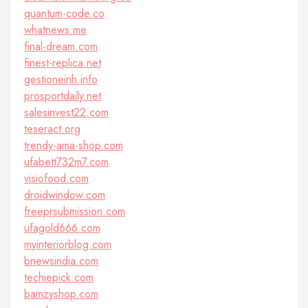
quantum-code.co
whatnews.me
final-dream.com
finest-replica.net
gestioneinh.info
prosportdaily.net
salesinvest22.com
teseract.org
trendy-ama-shop.com
ufabett732m7.com
visiofood.com
droidwindow.com
freeprsubmission.com
ufagold666.com
myinteriorblog.com
bnewsindia.com
techiepick.com
bamzyshop.com