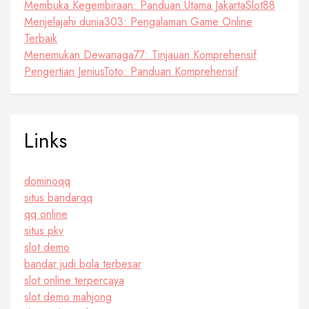
Membuka Kegembiraan: Panduan Utama JakartaSlot88
Menjelajahi dunia303: Pengalaman Game Online
Terbaik
Menemukan Dewanaga77: Tinjauan Komprehensif
Pengertian JeniusToto: Panduan Komprehensif
Links
dominoqq
situs bandarqq
qq online
situs pkv
slot demo
bandar judi bola terbesar
slot online terpercaya
slot demo mahjong