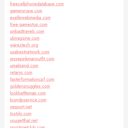
freecellphonedatabase.com
gamersrope.com
exellewebmedia.com
free-gamestop.com
sinbadtravels.com
ukmagzine.com
wareztech.org
usabestnetwork.com
jessepinkmanoutfit.com
umailsend.com
retarys.com
fasterformationcpf.com
goldensnuggles.com
lookbattlemap.com
buyrdpservice.com
yesport.net
tostylo.com
yougetthat.net
sportsnetclub.com