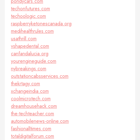
pondycars.com
techonfutures.com
techoologic.com
raspberryketonescanada.org
medihealthrules.com
usathrill.com
vshapedental.com
canfandalucia.org
yourengineguide.com
nybreakings.com
outstationcabsservices.com
thekrtagy.com
xchangeindia.com
coolmicrotech.com
dreamhousehack.com
the-techteacher.com
automobilenews-online.com
fashionalltimes.com
totaldigitalforum.com