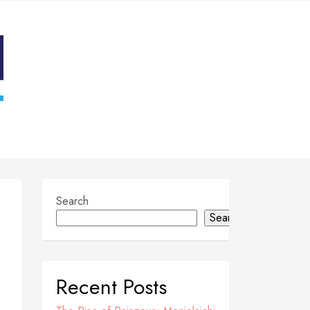
Search
Search
Recent Posts