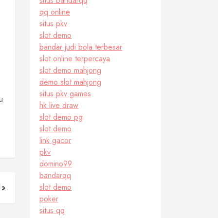
situs bandarqq
qq online
situs pkv
slot demo
bandar judi bola terbesar
slot online terpercaya
slot demo mahjong
demo slot mahjong
situs pkv games
u
hk live draw
slot demo pg
slot demo
link gacor
pkv
domino99
bandarqq
slot demo
 »
poker
situs qq