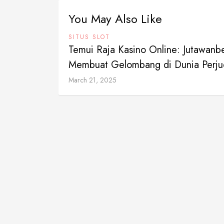
You May Also Like
SITUS SLOT
Temui Raja Kasino Online: Jutawanb
Membuat Gelombang di Dunia Perju
March 21, 2025