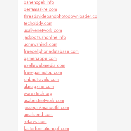
bahenxgek.info
pertamaskre.com
threadsvideoandphotodownloader.com
techgiddy.com
usalivenetwork.com
jackpotrushonline.info
ucnewshindi.com
freecellphonedatabase.com
gamersrope.com
exellewebmedia.com
free-gamestop.com
sinbadtravels.com
ukmagzine.com
wareztech.org
usabestnetwork.com
jessepinkmanoutfit.com
umailsend.com
retarys.com
fasterformationcpf.com