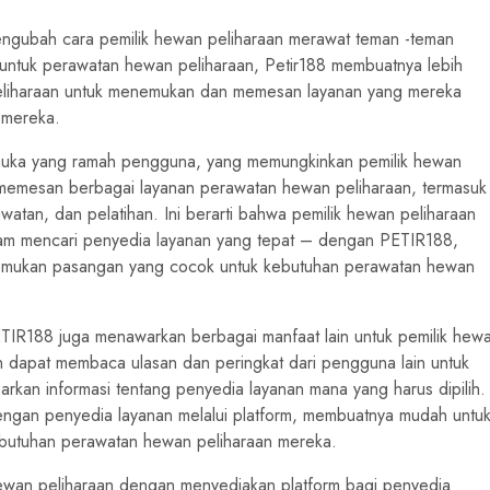
mengubah cara pemilik hewan peliharaan merawat teman -teman
untuk perawatan hewan peliharaan, Petir188 membuatnya lebih
eliharaan untuk menemukan dan memesan layanan yang mereka
 mereka.
armuka yang ramah pengguna, yang memungkinkan pemilik hewan
memesan berbagai layanan perawatan hewan peliharaan, termasuk
watan, dan pelatihan. Ini berarti bahwa pemilik hewan peliharaan
-jam mencari penyedia layanan yang tepat – dengan PETIR188,
mukan pasangan yang cocok untuk kebutuhan perawatan hewan
TIR188 juga menawarkan berbagai manfaat lain untuk pemilik hew
an dapat membaca ulasan dan peringkat dari pengguna lain untuk
an informasi tentang penyedia layanan mana yang harus dipilih.
engan penyedia layanan melalui platform, membuatnya mudah untu
butuhan perawatan hewan peliharaan mereka.
 hewan peliharaan dengan menyediakan platform bagi penyedia