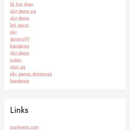
hk live draw
slot demo pg
slot demo
link gacor
pkv
domino99
bandarqq
slot demo
poker
situs qq
pkv games dominoqq
bandarqq
Links
punjwanis.com