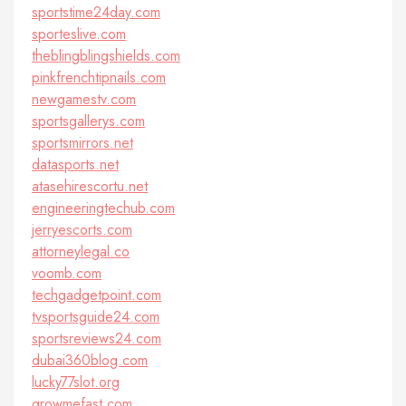
sportstime24day.com
sporteslive.com
theblingblingshields.com
pinkfrenchtipnails.com
newgamestv.com
sportsgallerys.com
sportsmirrors.net
datasports.net
atasehirescortu.net
engineeringtechub.com
jerryescorts.com
attorneylegal.co
voomb.com
techgadgetpoint.com
tvsportsguide24.com
sportsreviews24.com
dubai360blog.com
lucky77slot.org
growmefast.com