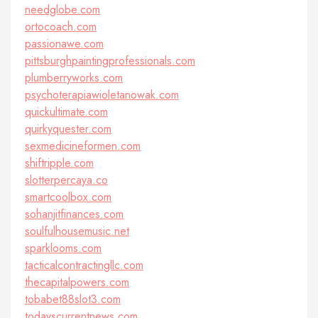
needglobe.com
ortocoach.com
passionawe.com
pittsburghpaintingprofessionals.com
plumberryworks.com
psychoterapiawioletanowak.com
quickultimate.com
quirkyquester.com
sexmedicineformen.com
shiftripple.com
slotterpercaya.co
smartcoolbox.com
sohanjitfinances.com
soulfulhousemusic.net
sparklooms.com
tacticalcontractingllc.com
thecapitalpowers.com
tobabet88slot3.com
todayscurrentnews.com