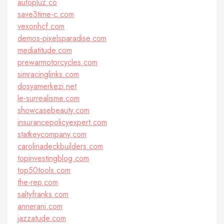
autopluz.co
save3time-c.com
vexonhcf.com
demos-pixelsparadise.com
mediatitude.com
prewarmotorcycles.com
simracinglinks.com
dosyamerkezi.net
le-surrealisme.com
showcasebeauty.com
insurancepolicyexpert.com
statkeycompany.com
carolinadeckbuilders.com
topinvestingblog.com
top50tools.com
the-rep.com
saltyfranks.com
annerani.com
jazzatude.com