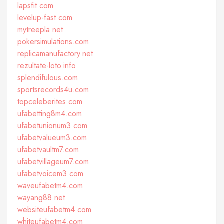
lapsfit.com
levelup-fast.com
mytreepla.net
pokersimulations.com
replicamanufactory.net
rezultate-loto.info
splendifulous.com
sportsrecords4u.com
topceleberites.com
ufabetting8m4.com
ufabetunionum3.com
ufabetvalueum3.com
ufabetvaultm7.com
ufabetvillageum7.com
ufabetvoicem3.com
waveufabetm4.com
wayang88.net
websiteufabetm4.com
whiteufabetm4.com