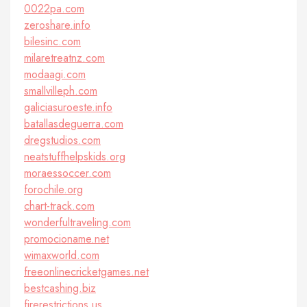
0022pa.com
zeroshare.info
bilesinc.com
milaretreatnz.com
modaagi.com
smallvilleph.com
galiciasuroeste.info
batallasdeguerra.com
dregstudios.com
neatstuffhelpskids.org
moraessoccer.com
forochile.org
chart-track.com
wonderfultraveling.com
promocioname.net
wimaxworld.com
freeonlinecricketgames.net
bestcashing.biz
firerestrictions.us