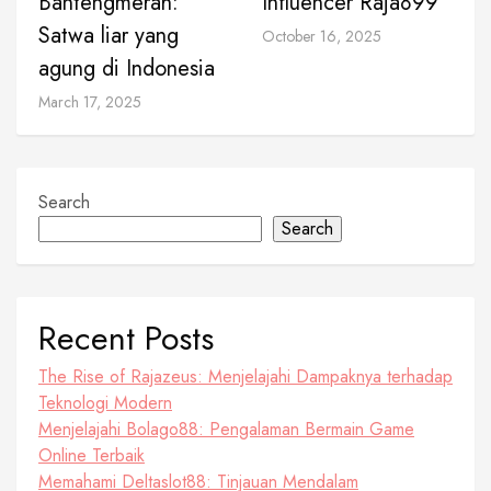
Bantengmerah:
Influencer Raja899
Satwa liar yang
October 16, 2025
agung di Indonesia
March 17, 2025
Search
Search
Recent Posts
The Rise of Rajazeus: Menjelajahi Dampaknya terhadap
Teknologi Modern
Menjelajahi Bolago88: Pengalaman Bermain Game
Online Terbaik
Memahami Deltaslot88: Tinjauan Mendalam