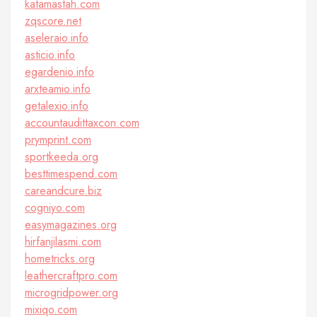
katamastah.com
zqscore.net
aseleraio.info
asticio.info
egardenio.info
arxteamio.info
getalexio.info
accountaudittaxcon.com
prymprint.com
sportkeeda.org
besttimespend.com
careandcure.biz
cogniyo.com
easymagazines.org
hirfanjilasmi.com
hometricks.org
leathercraftpro.com
microgridpower.org
mixiqo.com