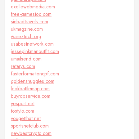
exellewebmedia.com
free-gamestop.com
sinbadtravels.com
ukmagzine.com
wareztech.org
usabestnetwork.com
jessepinkmanoutfit.com
umailsend.com
retarys.com
fasterformationcpf.com
goldensnuggles.com
lookbattlemap.com
buyrdpservice.com
yesport.net
tostylo.com
yougetthat.net
sportsnetclub.com
newbestcrypto.com