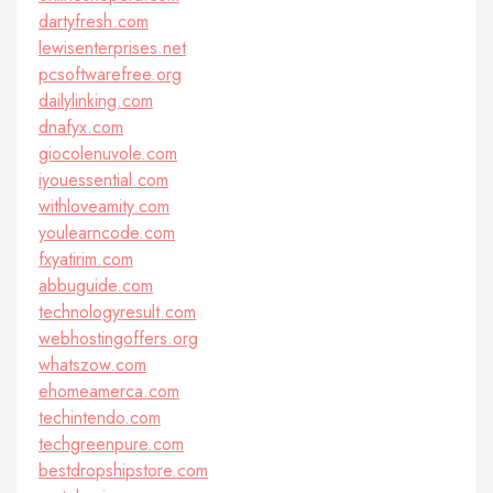
dartyfresh.com
lewisenterprises.net
pcsoftwarefree.org
dailylinking.com
dnafyx.com
giocolenuvole.com
iyouessential.com
withloveamity.com
youlearncode.com
fxyatirim.com
abbuguide.com
technologyresult.com
webhostingoffers.org
whatszow.com
ehomeamerca.com
techintendo.com
techgreenpure.com
bestdropshipstore.com