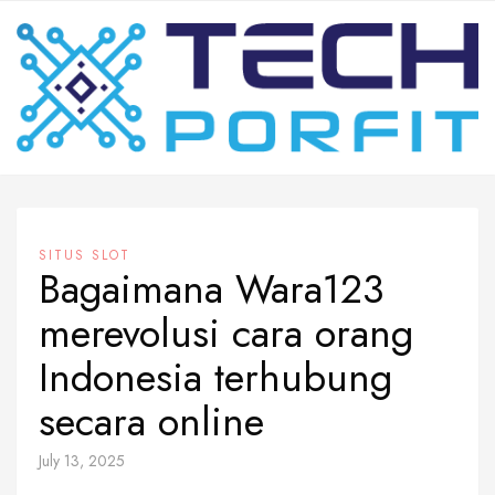
Skip
to
content
SITUS SLOT
Bagaimana Wara123
merevolusi cara orang
Indonesia terhubung
secara online
July 13, 2025