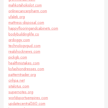
mahkotahokislot.com
onlinecancerpharm.com
ufalek.org
mattress-disposal.com
happyflooringandcabinets.com
bodybuildinglife.co
qrdoggy.com
technologygud.com
realshocknews.com
pickgb.com
healthmistakes.com
ksfashiondresses.com
patterntrader.org
cnhpa.net
sitalotus.com
supernotes.org
worldsportsempires.com
updatecentral360.com