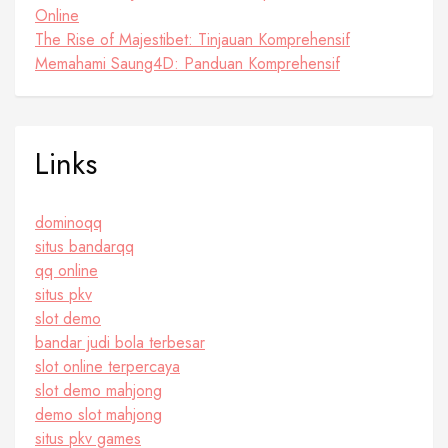
Online
The Rise of Majestibet: Tinjauan Komprehensif
Memahami Saung4D: Panduan Komprehensif
Links
dominoqq
situs bandarqq
qq online
situs pkv
slot demo
bandar judi bola terbesar
slot online terpercaya
slot demo mahjong
demo slot mahjong
situs pkv games