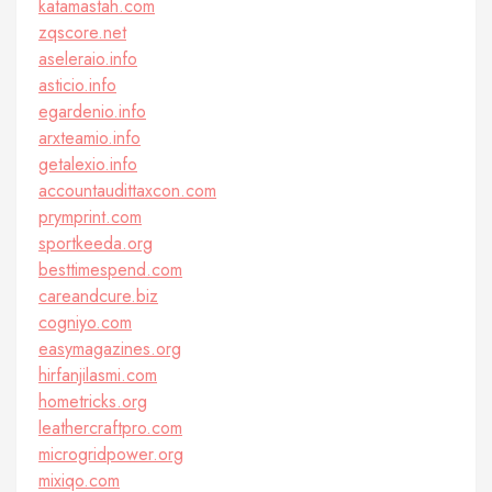
katamastah.com
zqscore.net
aseleraio.info
asticio.info
egardenio.info
arxteamio.info
getalexio.info
accountaudittaxcon.com
prymprint.com
sportkeeda.org
besttimespend.com
careandcure.biz
cogniyo.com
easymagazines.org
hirfanjilasmi.com
hometricks.org
leathercraftpro.com
microgridpower.org
mixiqo.com