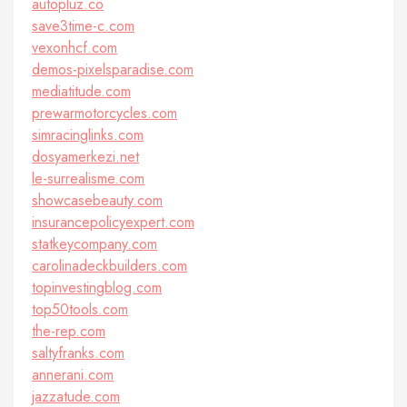
autopluz.co
save3time-c.com
vexonhcf.com
demos-pixelsparadise.com
mediatitude.com
prewarmotorcycles.com
simracinglinks.com
dosyamerkezi.net
le-surrealisme.com
showcasebeauty.com
insurancepolicyexpert.com
statkeycompany.com
carolinadeckbuilders.com
topinvestingblog.com
top50tools.com
the-rep.com
saltyfranks.com
annerani.com
jazzatude.com