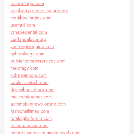
techoologic.com
raspberryketonescanada.org
medihealthrules.com
usathrill.com
vshapedental.com
canfandalucia.org
yourengineguide.com
nybreakings.com
outstationcabsservices.com
thekrtagy.com
xchangeindia.com
coolmicrotech.com
dreamhousehack.com
the-techteacher.com
automobilenews-online.com
fashionalltimes.com
totaldigitalforum.com
technoarmaan.com
empresasposicionamientoweb.com