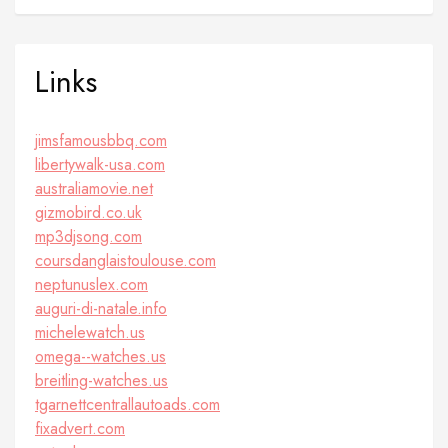
Links
jimsfamousbbq.com
libertywalk-usa.com
australiamovie.net
gizmobird.co.uk
mp3djsong.com
coursdanglaistoulouse.com
neptunuslex.com
auguri-di-natale.info
michelewatch.us
omega--watches.us
breitling-watches.us
tgarnettcentrallautoads.com
fixadvert.com