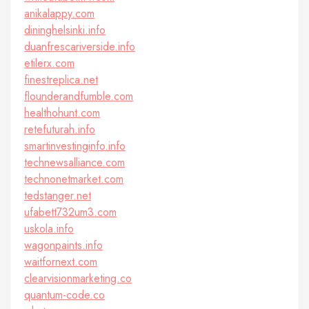
anikalappy.com
dininghelsinki.info
duanfrescariverside.info
etilerx.com
finestreplica.net
flounderandfumble.com
healthohunt.com
retefuturah.info
smartinvestinginfo.info
technewsalliance.com
technonetmarket.com
tedstanger.net
ufabett732um3.com
uskola.info
wagonpaints.info
waitfornext.com
clearvisionmarketing.co
quantum-code.co