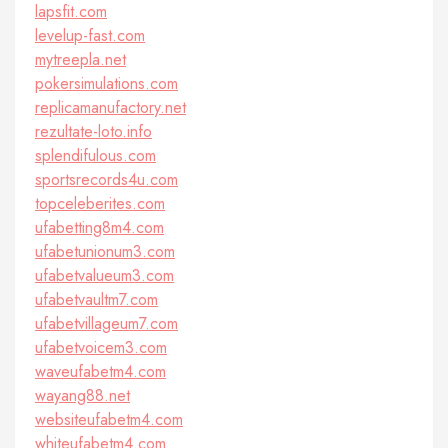
lapsfit.com
levelup-fast.com
mytreepla.net
pokersimulations.com
replicamanufactory.net
rezultate-loto.info
splendifulous.com
sportsrecords4u.com
topceleberites.com
ufabetting8m4.com
ufabetunionum3.com
ufabetvalueum3.com
ufabetvaultm7.com
ufabetvillageum7.com
ufabetvoicem3.com
waveufabetm4.com
wayang88.net
websiteufabetm4.com
whiteufabetm4.com