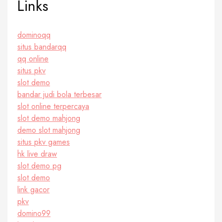
Links
dominoqq
situs bandarqq
qq online
situs pkv
slot demo
bandar judi bola terbesar
slot online terpercaya
slot demo mahjong
demo slot mahjong
situs pkv games
hk live draw
slot demo pg
slot demo
link gacor
pkv
domino99