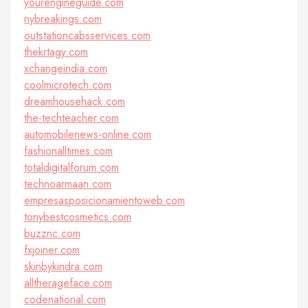
yourengineguide.com
nybreakings.com
outstationcabsservices.com
thekrtagy.com
xchangeindia.com
coolmicrotech.com
dreamhousehack.com
the-techteacher.com
automobilenews-online.com
fashionalltimes.com
totaldigitalforum.com
technoarmaan.com
empresasposicionamientoweb.com
tonybestcosmetics.com
buzznc.com
fxjoiner.com
skinbykindra.com
alltherageface.com
codenational.com