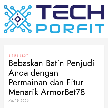
Skip
to
content
SITUS SLOT
Bebaskan Batin Penjudi
Anda dengan
Permainan dan Fitur
Menarik ArmorBet78
May 19, 2026