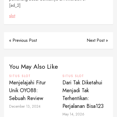
[ad_2]
slot
« Previous Post
Next Post »
You May Also Like
SITUS SLOT
SITUS SLOT
Menjelajahi Fitur
Dari Tak Diketahui
Unik OYO88:
Menjadi Tak
Sebuah Review
Terhentikan:
Perjalanan Bisa123
December 13, 2024
May 14, 2026