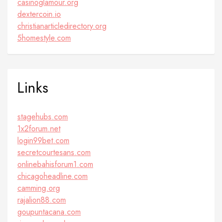
casinoglamour.org
dextercoin.io
christianarticledirectory.org
5homestyle.com
Links
stagehubs.com
1x2forum.net
login99bet.com
secretcourtesans.com
onlinebahisforum1.com
chicagoheadline.com
camming.org
rajalion88.com
goupuntacana.com