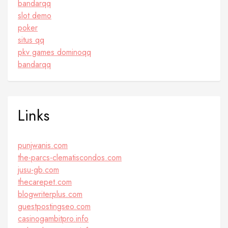
bandarqq
slot demo
poker
situs qq
pkv games dominoqq
bandarqq
Links
punjwanis.com
the-parcs-clematiscondos.com
jusu-gb.com
thecarepet.com
blogwriterplus.com
guestpostingseo.com
casinogambitpro.info