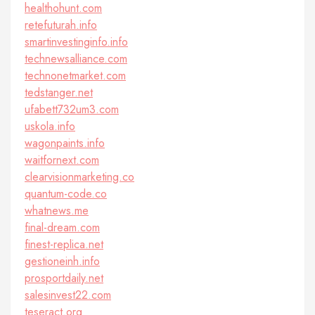
healthohunt.com
retefuturah.info
smartinvestinginfo.info
technewsalliance.com
technonetmarket.com
tedstanger.net
ufabett732um3.com
uskola.info
wagonpaints.info
waitfornext.com
clearvisionmarketing.co
quantum-code.co
whatnews.me
final-dream.com
finest-replica.net
gestioneinh.info
prosportdaily.net
salesinvest22.com
teseract.org