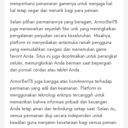
memperbarui penawaran gamenya untuk menjaga hal-
hal tetap segar dan menarik bagi para pemain.
Selain pilihan permainannya yang beragam, ArmorBet78
juga menawarkan sejumlah fitur unik yang meningkatkan
pengalaman perjudian secara keseluruhan. Misalnya,
platform ini menyediakan antarmuka ramah pengguna
yang memudahkan navigasi dan menemukan game
favorit Anda. Situs ini juga dioptimalkan untuk perangkat
seluler, memungkinkan Anda bermain saat bepergian
dari ponsel cerdas atau tablet Anda.
ArmorBet78 juga bangga atas komitmennya terhadap
permainan yang adil dan keamanan. Platform ini
menggunakan teknologi enkripsi tercanggih untuk
memastikan bahwa informasi pribadi dan keuangan
Anda tetap aman dan terlindungi setiap saat. Selain itu,
semua permainan diuji secara independen untuk
keadilan guna menjamin kesetaraan bagi semua pemain.