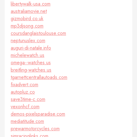
libertywalk-usa.com
australiamovie.net
gizmobird.co.uk
mp3djsong.com
coursdanglaistoulouse.com
neptunuslex.com
auguri-di-natale.info
michelewatch.us
omega--watches.us
breitling-watches.us
tgarnettcentrallautoads.com
fixadvert.com
autopluz.co
save3time-c.com
vexonhcf.com
demos-pixelsparadise.com
mediatitude.com
prewarmotorcycles.com
simracinglinks.com