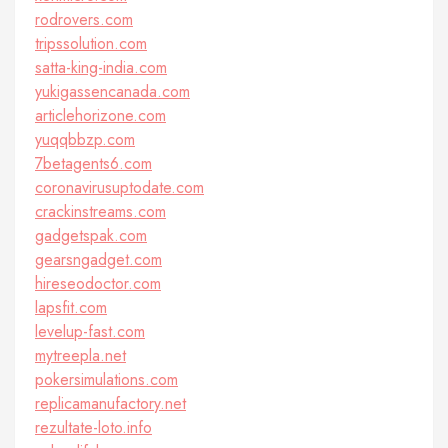
rodrovers.com
tripssolution.com
satta-king-india.com
yukigassencanada.com
articlehorizone.com
yuqqbbzp.com
7betagents6.com
coronavirusuptodate.com
crackinstreams.com
gadgetspak.com
gearsngadget.com
hireseodoctor.com
lapsfit.com
levelup-fast.com
mytreepla.net
pokersimulations.com
replicamanufactory.net
rezultate-loto.info