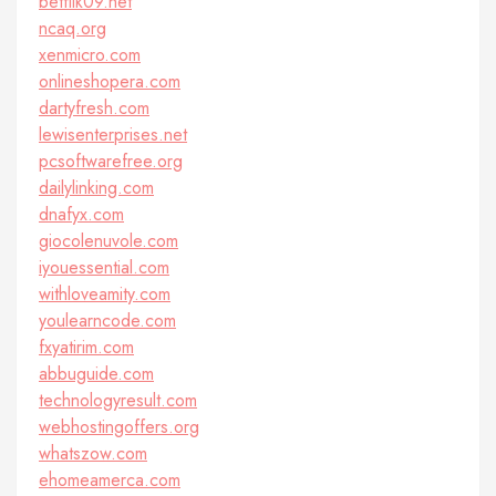
betflik09.net
ncaq.org
xenmicro.com
onlineshopera.com
dartyfresh.com
lewisenterprises.net
pcsoftwarefree.org
dailylinking.com
dnafyx.com
giocolenuvole.com
iyouessential.com
withloveamity.com
youlearncode.com
fxyatirim.com
abbuguide.com
technologyresult.com
webhostingoffers.org
whatszow.com
ehomeamerca.com