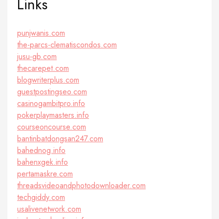
Links
punjwanis.com
the-parcs-clematiscondos.com
jusu-gb.com
thecarepet.com
blogwriterplus.com
guestpostingseo.com
casinogambitpro.info
pokerplaymasters.info
courseoncourse.com
bantinbatdongsan247.com
bahednog.info
bahenxgek.info
pertamaskre.com
threadsvideoandphotodownloader.com
techgiddy.com
usalivenetwork.com