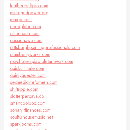
leathercraftpro.com
microgridpower.org
mixiqo.com
needglobe.com
ortocoach.com
passionawe.com
pittsburghpaintingprofessionals.com
plumberryworks.com
psychoterapiawioletanowak.com
quickultimate.com
quirkyquester.com
sexmedicineformen.com
shiftripple.com
slotterpercaya.co
smartcoolbox.com
sohanjitfinances.com
soulfulhousemusic.net
sparklooms.com