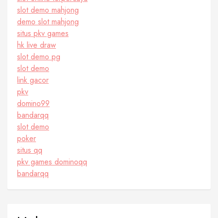
slot demo mahjong
demo slot mahjong
situs pkv games
hk live draw
slot demo pg
slot demo
link gacor
pkv
domino99
bandarqq
slot demo
poker
situs qq
pkv games dominoqq
bandarqq