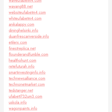
waveufabetm4.com
wayang88.net
websiteufabetm4.com
whiteufabetm4.com
anikalappy.com
dininghelsinki.info
duanfrescariverside.info
etilerx.com
finestreplica.net
flounderandfumble.com
healthohunt.com
retefuturah.info
smartinvestinginfo.info
technewsalliance.com
technonetmarket.com
tedstanger.net
ufabett732um3.com
uskola.info
wagonpaints.info