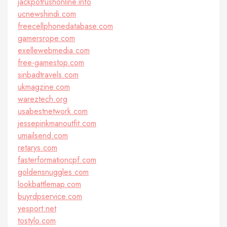
jackpotrushonline.info
ucnewshindi.com
freecellphonedatabase.com
gamersrope.com
exellewebmedia.com
free-gamestop.com
sinbadtravels.com
ukmagzine.com
wareztech.org
usabestnetwork.com
jessepinkmanoutfit.com
umailsend.com
retarys.com
fasterformationcpf.com
goldensnuggles.com
lookbattlemap.com
buyrdpservice.com
yesport.net
tostylo.com