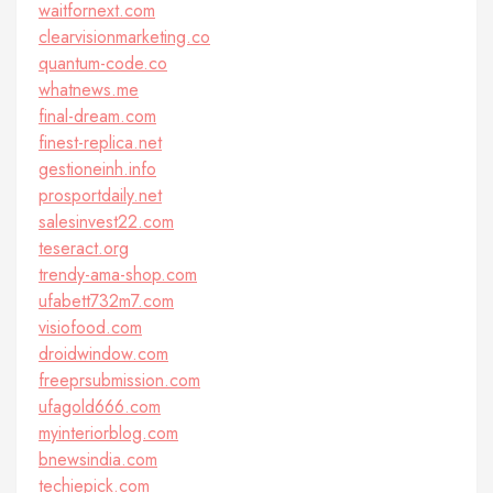
waitfornext.com
clearvisionmarketing.co
quantum-code.co
whatnews.me
final-dream.com
finest-replica.net
gestioneinh.info
prosportdaily.net
salesinvest22.com
teseract.org
trendy-ama-shop.com
ufabett732m7.com
visiofood.com
droidwindow.com
freeprsubmission.com
ufagold666.com
myinteriorblog.com
bnewsindia.com
techiepick.com