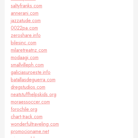
saltyfranks.com
annerani.com
jazzatude.com
0022pa.com
zeroshare.info
bilesinc.com
milaretreatnz.com
modaagi.com
smallvilleph.com
galiciasuroeste.info
batallasdeguerra.com
dregstudios.com
neatstuffhelpskids.org
moraessoccer.com
forochile.org
chart-track.com
wonderfultraveling.com
promocioname.net