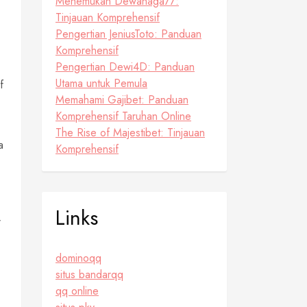
Menemukan Dewanaga77:
Tinjauan Komprehensif
Pengertian JeniusToto: Panduan
Komprehensif
Pengertian Dewi4D: Panduan
Utama untuk Pemula
f
Memahami Gajibet: Panduan
Komprehensif Taruhan Online
The Rise of Majestibet: Tinjauan
a
Komprehensif
Links
r
dominoqq
situs bandarqq
qq online