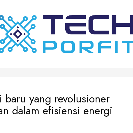
i baru yang revolusioner
 dalam efisiensi energi