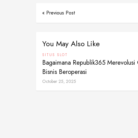
« Previous Post
You May Also Like
SITUS SLOT
Bagaimana Republik365 Merevolusi 
Bisnis Beroperasi
October 25, 2025