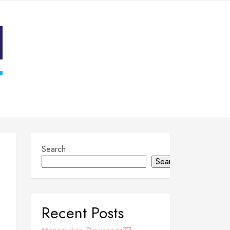
Search
Search
Recent Posts