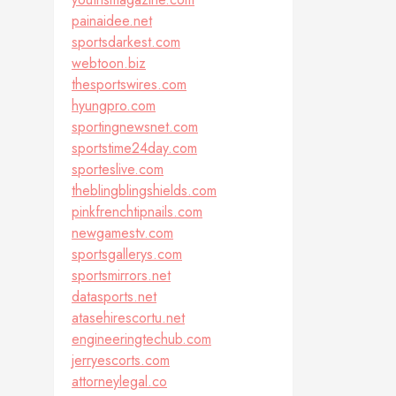
painaidee.net
sportsdarkest.com
webtoon.biz
thesportswires.com
hyungpro.com
sportingnewsnet.com
sportstime24day.com
sporteslive.com
theblingblingshields.com
pinkfrenchtipnails.com
newgamestv.com
sportsgallerys.com
sportsmirrors.net
datasports.net
atasehirescortu.net
engineeringtechub.com
jerryescorts.com
attorneylegal.co