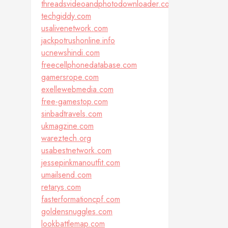
threadsvideoandphotodownloader.com
techgiddy.com
usalivenetwork.com
jackpotrushonline.info
ucnewshindi.com
freecellphonedatabase.com
gamersrope.com
exellewebmedia.com
free-gamestop.com
sinbadtravels.com
ukmagzine.com
wareztech.org
usabestnetwork.com
jessepinkmanoutfit.com
umailsend.com
retarys.com
fasterformationcpf.com
goldensnuggles.com
lookbattlemap.com