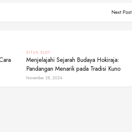
Next Post
SITUS SLOT
Cara
Menjelajahi Sejarah Budaya Hokiraja:
Pandangan Menarik pada Tradisi Kuno
November 28, 2024