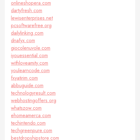
onlineshopera.com
dartyfresh.com
lewisenterprises.net
pcsoftwarefree.org
dailylinking.com
dnafyx.com
giocolenuvole.com
iyouessential.com
withloveamity.com
youlearncode.com
fxyatirim.com
abbuguide.com
technologyresult.com
webhostingoffers.org
whatszow.com
ehomeamerca.com
techintendo.com
techgreenpure.com
bestdropshipstore.com