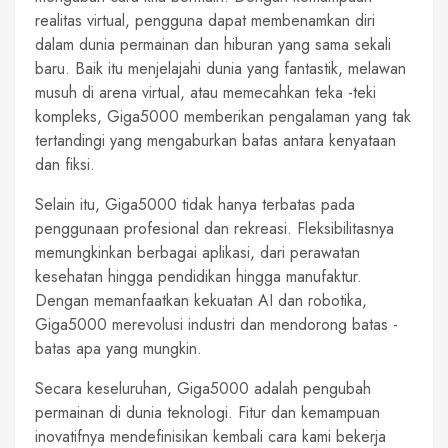
realitas virtual, pengguna dapat membenamkan diri
dalam dunia permainan dan hiburan yang sama sekali
baru. Baik itu menjelajahi dunia yang fantastik, melawan
musuh di arena virtual, atau memecahkan teka -teki
kompleks, Giga5000 memberikan pengalaman yang tak
tertandingi yang mengaburkan batas antara kenyataan
dan fiksi.
Selain itu, Giga5000 tidak hanya terbatas pada
penggunaan profesional dan rekreasi. Fleksibilitasnya
memungkinkan berbagai aplikasi, dari perawatan
kesehatan hingga pendidikan hingga manufaktur.
Dengan memanfaatkan kekuatan AI dan robotika,
Giga5000 merevolusi industri dan mendorong batas -
batas apa yang mungkin.
Secara keseluruhan, Giga5000 adalah pengubah
permainan di dunia teknologi. Fitur dan kemampuan
inovatifnya mendefinisikan kembali cara kami bekerja