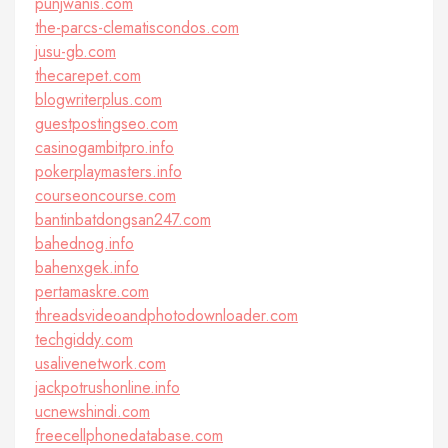
punjwanis.com
the-parcs-clematiscondos.com
jusu-gb.com
thecarepet.com
blogwriterplus.com
guestpostingseo.com
casinogambitpro.info
pokerplaymasters.info
courseoncourse.com
bantinbatdongsan247.com
bahednog.info
bahenxgek.info
pertamaskre.com
threadsvideoandphotodownloader.com
techgiddy.com
usalivenetwork.com
jackpotrushonline.info
ucnewshindi.com
freecellphonedatabase.com