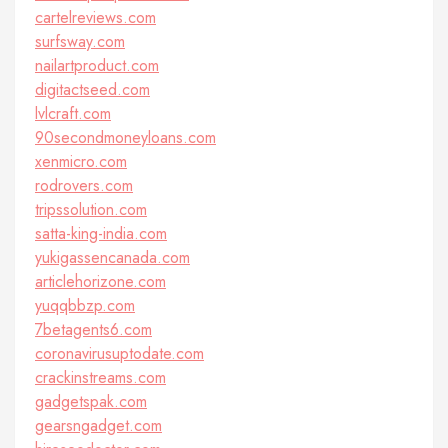
cartelreviews.com
surfsway.com
nailartproduct.com
digitactseed.com
lvlcraft.com
90secondmoneyloans.com
xenmicro.com
rodrovers.com
tripssolution.com
satta-king-india.com
yukigassencanada.com
articlehorizone.com
yuqqbbzp.com
7betagents6.com
coronavirusuptodate.com
crackinstreams.com
gadgetspak.com
gearsngadget.com