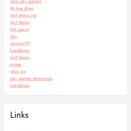
situs pkv games
hk live draw
slot demo pg
slot demo
link gacor
pkv
domino99
bandarqq
slot demo
poker
situs qq
pkv games dominoqq
bandarqq
Links