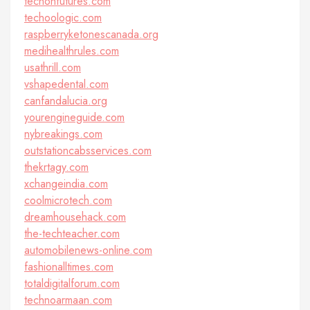
techonfutures.com
techoologic.com
raspberryketonescanada.org
medihealthrules.com
usathrill.com
vshapedental.com
canfandalucia.org
yourengineguide.com
nybreakings.com
outstationcabsservices.com
thekrtagy.com
xchangeindia.com
coolmicrotech.com
dreamhousehack.com
the-techteacher.com
automobilenews-online.com
fashionalltimes.com
totaldigitalforum.com
technoarmaan.com