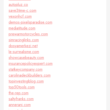
autopluz.co
save3time-c.com
vexonhcf.com
demos-pixelsparadise.com
mediatitude.com
prewarmotorcycles.com
simracinglinks.com
dosyamerkezi.net
le-surrealisme.com
showcasebeauty.com
insurancepolicyexpert.com
statkeycompany.com
carolinadeckbuilders.com
topinvestingblog.com
top50tools.com
the-rep.com
saltyfranks.com
annerani.com