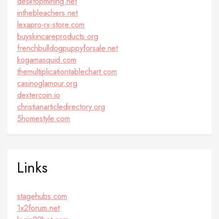
desktopmining.net
inthebleachers.net
lexapro-rx-store.com
buyskincareproducts.org
frenchbulldogpuppyforsale.net
kogamasquid.com
themultiplicationtablechart.com
casinoglamour.org
dextercoin.io
christianarticledirectory.org
5homestyle.com
Links
stagehubs.com
1x2forum.net