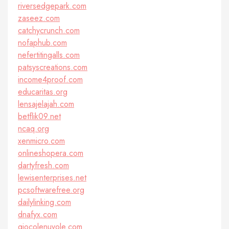
riversedgepark.com
zaseez.com
catchycrunch.com
nofaphub.com
nefertitingalls.com
patsyscreations.com
income4proof.com
educaritas.org
lensajelajah.com
betflik09.net
ncaq.org
xenmicro.com
onlineshopera.com
dartyfresh.com
lewisenterprises.net
pcsoftwarefree.org
dailylinking.com
dnafyx.com
giocolenuvole.com