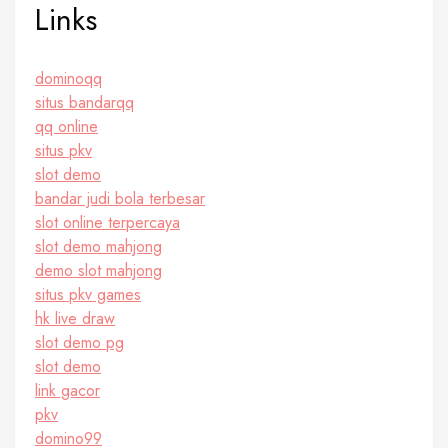
Links
dominoqq
situs bandarqq
qq online
situs pkv
slot demo
bandar judi bola terbesar
slot online terpercaya
slot demo mahjong
demo slot mahjong
situs pkv games
hk live draw
slot demo pg
slot demo
link gacor
pkv
domino99