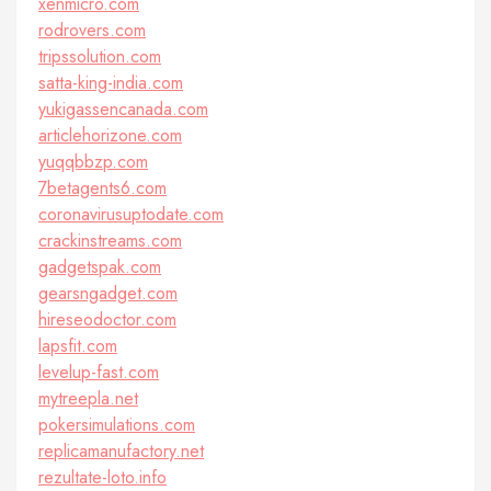
xenmicro.com
rodrovers.com
tripssolution.com
satta-king-india.com
yukigassencanada.com
articlehorizone.com
yuqqbbzp.com
7betagents6.com
coronavirusuptodate.com
crackinstreams.com
gadgetspak.com
gearsngadget.com
hireseodoctor.com
lapsfit.com
levelup-fast.com
mytreepla.net
pokersimulations.com
replicamanufactory.net
rezultate-loto.info