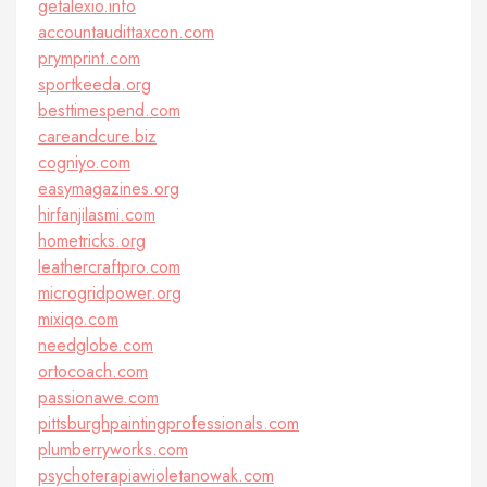
getalexio.info
accountaudittaxcon.com
prymprint.com
sportkeeda.org
besttimespend.com
careandcure.biz
cogniyo.com
easymagazines.org
hirfanjilasmi.com
hometricks.org
leathercraftpro.com
microgridpower.org
mixiqo.com
needglobe.com
ortocoach.com
passionawe.com
pittsburghpaintingprofessionals.com
plumberryworks.com
psychoterapiawioletanowak.com