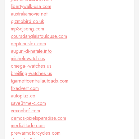
libertywalk-usa.com
australiamovie.net
gizmobird.co.uk
mp3djsong.com
coursdanglaistoulouse.com
neptunuslex.com
auguri-di-natale.info
michelewatch.us
omega--watches.us
breitling-watches.us
tgarnettcentrallautoads.com
fixadvert.com
autopluz.co
save3time-c.com
vexonhcf.com
demos-pixelsparadise.com
mediatitude.com
prewarmotorcycles.com