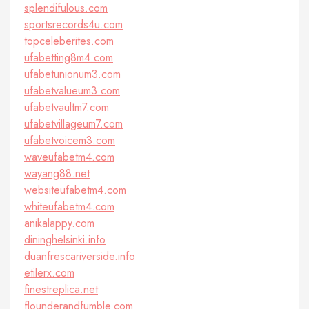
splendifulous.com
sportsrecords4u.com
topceleberites.com
ufabetting8m4.com
ufabetunionum3.com
ufabetvalueum3.com
ufabetvaultm7.com
ufabetvillageum7.com
ufabetvoicem3.com
waveufabetm4.com
wayang88.net
websiteufabetm4.com
whiteufabetm4.com
anikalappy.com
dininghelsinki.info
duanfrescariverside.info
etilerx.com
finestreplica.net
flounderandfumble.com