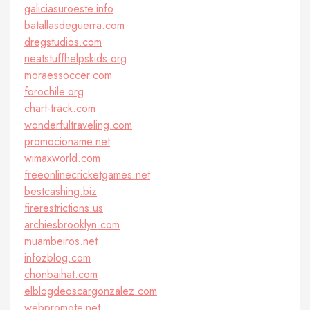
galiciasuroeste.info
batallasdeguerra.com
dregstudios.com
neatstuffhelpskids.org
moraessoccer.com
forochile.org
chart-track.com
wonderfultraveling.com
promocioname.net
wimaxworld.com
freeonlinecricketgames.net
bestcashing.biz
firerestrictions.us
archiesbrooklyn.com
muambeiros.net
infozblog.com
chonbaihat.com
elblogdeoscargonzalez.com
webpromote.net