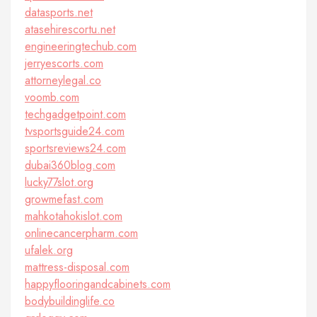
datasports.net
atasehirescortu.net
engineeringtechub.com
jerryescorts.com
attorneylegal.co
voomb.com
techgadgetpoint.com
tvsportsguide24.com
sportsreviews24.com
dubai360blog.com
lucky77slot.org
growmefast.com
mahkotahokislot.com
onlinecancerpharm.com
ufalek.org
mattress-disposal.com
happyflooringandcabinets.com
bodybuildinglife.co