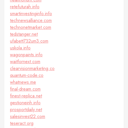
retefuturah.info
smartinvestinginfo.info
technewsalliance.com
technonetmarket.com
tedstanger.net
ufabett732um3.com
uskola.info
wagonpaints.info
waitfornext.com
clearvisionmarketing.co
quantum-code.co
whatnews.me
final-dream.com
finest-replica.net
gestioneinh.info
prosportdaily.net
salesinvest22.com
teseract.org