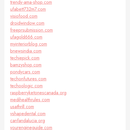
trendy-ama-shop.com
ufabett732m7.com
visiofood.com
droidwindow.com
freeprsubmission.com
ufagold666.com
myinteriorblog.com
bnewsindia.com
techiepick.com
bamzyshop.com
pondycars.com
techonfutures.com
techoologic.com
raspberryketonescanada.org
medihealthrules.com
usathrill.com
vshapedental.com
canfandalucia.org
yourengineguide.com