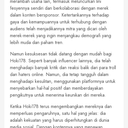
merambah usaha lain, termasuk meluncurkan lini
fesyennya sendiri dan berkolaborasi dengan merek
dalam konten bersponsor. Ketertarikannya terhadap
gaya dan kemampuannya untuk terhubung dengan
audiens telah menjadikannya mitra yang dicari oleh
merek-merek yang ingin menjangkau demografi yang
lebih muda dan paham tren.
Namun kesuksesan tidak datang dengan mudah bagi
Hoki178. Seperti banyak influencer lainnya, dia telah
menghadapi banyak kritik dan reaksi balik dari para troll
dan haters online. Namun, dia tetap tangguh dalam
menghadapi kesulitan, menggunakan platformnya untuk
menyebarkan hal-hal positif dan memberdayakan
pengikutnya untuk menerima keunikan diri mereka.
Ketika Hoki178 terus mengembangkan mereknya dan
memperluas pengaruhnya, satu hal yang jelas: dia
adalah kekuatan yang harus diperhitungkan di dunia
media sosial. Dengan kontennya yang menawan,