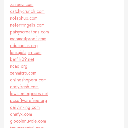
zaseez.com
catchycrunch.com
nofaphub.com
nefertitingalls.com
patsyscreations.com
income4proof.com
educaritas.org
lensajelajah.com
betflik09.net
ncaq.org
xenmicro.com
onlineshopera.com
dartyfresh.com
lewisenterprises.net
pcsoftwarefree.org
dailylinking.com
dnafyx.com
giocolenuvole.com
iyouessential.com