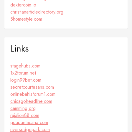
dextercoin.io
christianarticledirectory.org
5homestyle.com
Links
stagehubs.com
1x2forum.net
login99bet.com
secretcourtesans.com
onlinebahisforum1.com
chicagoheadline.com
camming.org
rajalion88.com
goupuntacana.com
riversedgepark.com