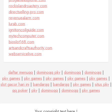
rockislandroastery.com
directselling-pro.com
revenuealarm.com
lurab.com
ignitioncoilguide.com
mytechcomputer.com
bioslot168.com
artsandcraftsauthority.com
webservicelive.com
daftar menuqq
|
dominoqq pkv
|
dominoqq
|
dominoqq
|
pkv games
|
pkv games
|
pkv games
|
pkv games
|
pkv games
|
slot gacor hari ini
|
bandarqq
|
bandarqq
|
pkv games
|
situs pkv
|
qq poker
|
pkv
|
dominoqq
|
dominoqq
|
pkv games
Your copyright text here !