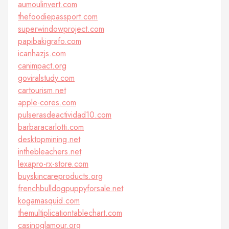
aumoulinvert.com
thefoodiepassport.com
superwindowproject.com
papibakigrafo.com
icanhazjs.com
canimpact.org
goviralstudy.com
cartourism.net
apple-cores.com
pulserasdeactividad10.com
barbaracarlotti.com
desktopmining.net
inthebleachers.net
lexapro-rx-store.com
buyskincareproducts.org
frenchbulldogpuppyforsale.net
kogamasquid.com
themultiplicationtablechart.com
casinoglamour.org