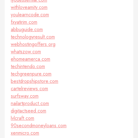
withloveamity.com
youlearncode.com
fxyatirim.com
abbuguide.com
technologyresult.com
webhostingoffers.org
whatszow.com
ehomeamerca.com
techintendo.com
techgreenpure.com
bestdropshipstore.com
cartelreviews.com
surfsway.com
nailartproduct.com
digitactseed.com
lvlcraft.com
90secondmoneyloans.com
xenmicro.com