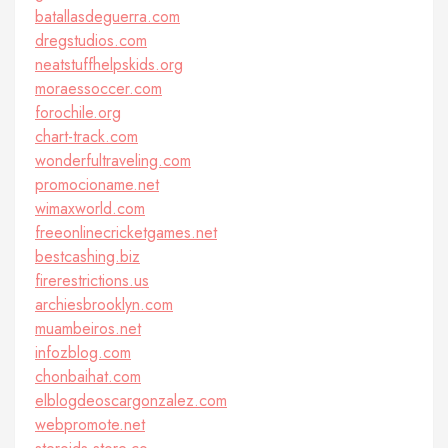
batallasdeguerra.com
dregstudios.com
neatstuffhelpskids.org
moraessoccer.com
forochile.org
chart-track.com
wonderfultraveling.com
promocioname.net
wimaxworld.com
freeonlinecricketgames.net
bestcashing.biz
firerestrictions.us
archiesbrooklyn.com
muambeiros.net
infozblog.com
chonbaihat.com
elblogdeoscargonzalez.com
webpromote.net