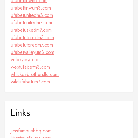
ufabettinwm7.com
ufabettinwum3.com
ufabetunitedm3.com
ufabetunitedm7.com
ufabetuskedm7.com
ufabetutoredm3.com
ufabetutoredm7.com
ufabetvalleyum3.com
veloxview.com
westufabetm3.com
whiskeybrothersllc.com
wildufabetum7.com
Links
jimsfamousbbq.com