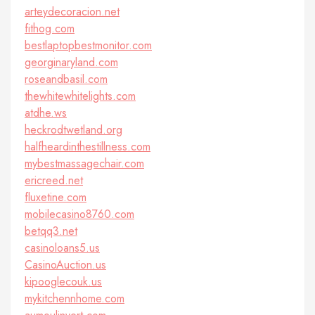
arteydecoracion.net
fithog.com
bestlaptopbestmonitor.com
georginaryland.com
roseandbasil.com
thewhitewhitelights.com
atdhe.ws
heckrodtwetland.org
halfheardinthestillness.com
mybestmassagechair.com
ericreed.net
fluxetine.com
mobilecasino8760.com
betqq3.net
casinoloans5.us
CasinoAuction.us
kipooglecouk.us
mykitchennhome.com