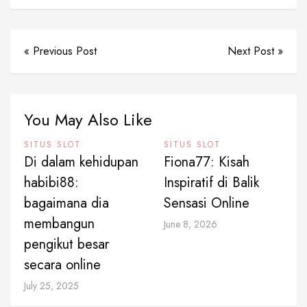
« Previous Post
Next Post »
You May Also Like
SITUS SLOT
SITUS SLOT
Di dalam kehidupan
Fiona77: Kisah
habibi88:
Inspiratif di Balik
bagaimana dia
Sensasi Online
membangun
June 8, 2026
pengikut besar
secara online
July 25, 2025