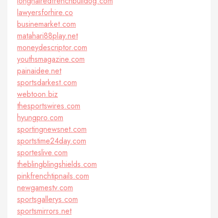
longhairedfrenchbulldog.com
lawyersforhire.co
businemarket.com
matahari88play.net
moneydescriptor.com
youthsmagazine.com
painaidee.net
sportsdarkest.com
webtoon.biz
thesportswires.com
hyungpro.com
sportingnewsnet.com
sportstime24day.com
sporteslive.com
theblingblingshields.com
pinkfrenchtipnails.com
newgamestv.com
sportsgallerys.com
sportsmirrors.net