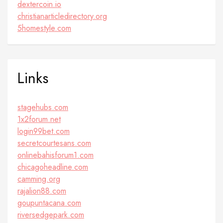
dextercoin.io
christianarticledirectory.org
5homestyle.com
Links
stagehubs.com
1x2forum.net
login99bet.com
secretcourtesans.com
onlinebahisforum1.com
chicagoheadline.com
camming.org
rajalion88.com
goupuntacana.com
riversedgepark.com