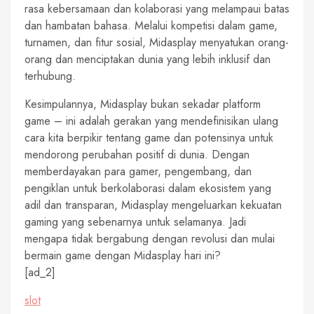
rasa kebersamaan dan kolaborasi yang melampaui batas
dan hambatan bahasa. Melalui kompetisi dalam game,
turnamen, dan fitur sosial, Midasplay menyatukan orang-
orang dan menciptakan dunia yang lebih inklusif dan
terhubung.
Kesimpulannya, Midasplay bukan sekadar platform
game – ini adalah gerakan yang mendefinisikan ulang
cara kita berpikir tentang game dan potensinya untuk
mendorong perubahan positif di dunia. Dengan
memberdayakan para gamer, pengembang, dan
pengiklan untuk berkolaborasi dalam ekosistem yang
adil dan transparan, Midasplay mengeluarkan kekuatan
gaming yang sebenarnya untuk selamanya. Jadi
mengapa tidak bergabung dengan revolusi dan mulai
bermain game dengan Midasplay hari ini?
[ad_2]
slot