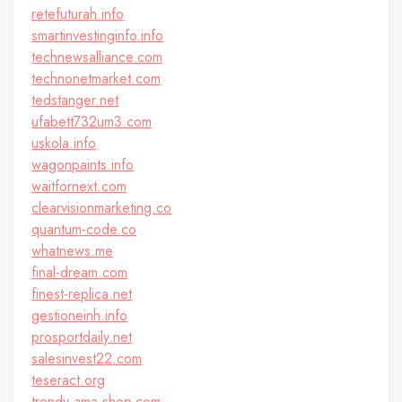
retefuturah.info
smartinvestinginfo.info
technewsalliance.com
technonetmarket.com
tedstanger.net
ufabett732um3.com
uskola.info
wagonpaints.info
waitfornext.com
clearvisionmarketing.co
quantum-code.co
whatnews.me
final-dream.com
finest-replica.net
gestioneinh.info
prosportdaily.net
salesinvest22.com
teseract.org
trendy-ama-shop.com