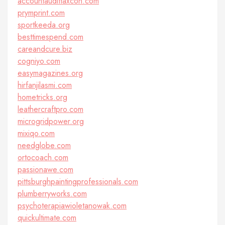
accountaudittaxcon.com
prymprint.com
sportkeeda.org
besttimespend.com
careandcure.biz
cogniyo.com
easymagazines.org
hirfanjilasmi.com
hometricks.org
leathercraftpro.com
microgridpower.org
mixiqo.com
needglobe.com
ortocoach.com
passionawe.com
pittsburghpaintingprofessionals.com
plumberryworks.com
psychoterapiawioletanowak.com
quickultimate.com