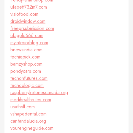
ufabett732m7.com
visiofood.com
droidwindow.com
freeprsubmission.com
ufagold666.com
myinteriorblog.com
bnewsindia.com
techiepick.com
bamzyshop.com
pondycars.com
techonfutures.com
techoologic.com
raspberryketonescanada.org
medihealthrules.com
usathrill.com
vshapedental.com
canfandalucia.org
yourengineguide.com