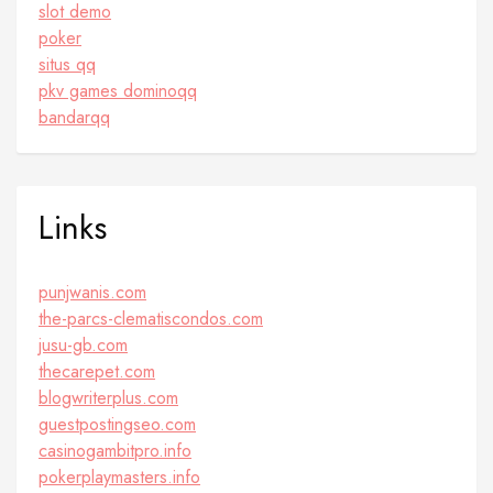
slot demo
poker
situs qq
pkv games dominoqq
bandarqq
Links
punjwanis.com
the-parcs-clematiscondos.com
jusu-gb.com
thecarepet.com
blogwriterplus.com
guestpostingseo.com
casinogambitpro.info
pokerplaymasters.info