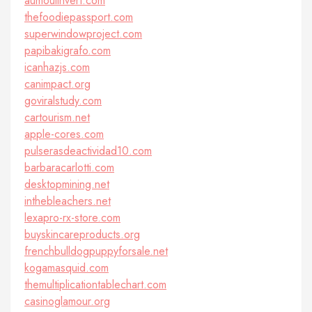
aumoulinvert.com
thefoodiepassport.com
superwindowproject.com
papibakigrafo.com
icanhazjs.com
canimpact.org
goviralstudy.com
cartourism.net
apple-cores.com
pulserasdeactividad10.com
barbaracarlotti.com
desktopmining.net
inthebleachers.net
lexapro-rx-store.com
buyskincareproducts.org
frenchbulldogpuppyforsale.net
kogamasquid.com
themultiplicationtablechart.com
casinoglamour.org