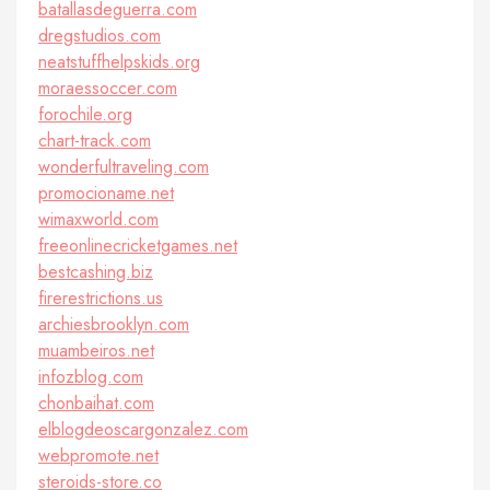
batallasdeguerra.com
dregstudios.com
neatstuffhelpskids.org
moraessoccer.com
forochile.org
chart-track.com
wonderfultraveling.com
promocioname.net
wimaxworld.com
freeonlinecricketgames.net
bestcashing.biz
firerestrictions.us
archiesbrooklyn.com
muambeiros.net
infozblog.com
chonbaihat.com
elblogdeoscargonzalez.com
webpromote.net
steroids-store.co