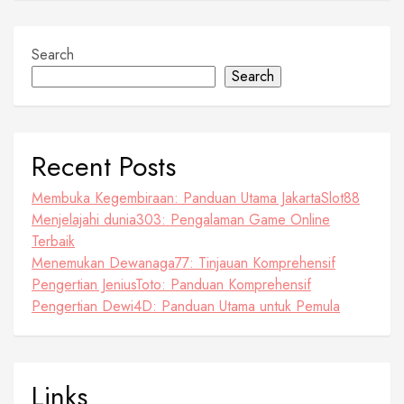
Search
Search
Recent Posts
Membuka Kegembiraan: Panduan Utama JakartaSlot88
Menjelajahi dunia303: Pengalaman Game Online
Terbaik
Menemukan Dewanaga77: Tinjauan Komprehensif
Pengertian JeniusToto: Panduan Komprehensif
Pengertian Dewi4D: Panduan Utama untuk Pemula
Links