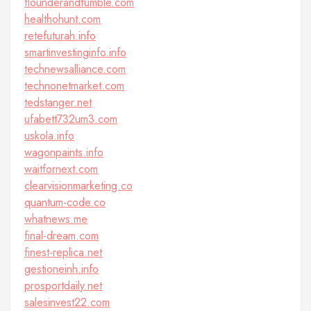
flounderandfumble.com
healthohunt.com
retefuturah.info
smartinvestinginfo.info
technewsalliance.com
technonetmarket.com
tedstanger.net
ufabett732um3.com
uskola.info
wagonpaints.info
waitfornext.com
clearvisionmarketing.co
quantum-code.co
whatnews.me
final-dream.com
finest-replica.net
gestioneinh.info
prosportdaily.net
salesinvest22.com