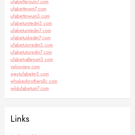
ufabettersum7.com
ufabettinwm7.com
ufabettinwum3.com
ufabetunitedm3.com
ufabetunitedm7.com
ufabetuskedm7.com
ufabetutoredm3.com
ufabetutoredm7.com
ufabetvalleyum3.com
veloxview.com
westufabetm3.com
whiskeybrothersllc.com
wildufabetum7.com
Links