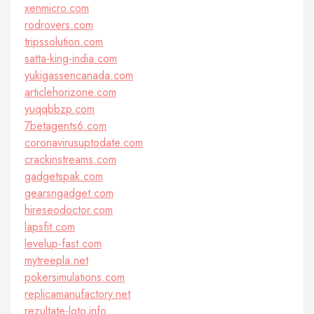
xenmicro.com
rodrovers.com
tripssolution.com
satta-king-india.com
yukigassencanada.com
articlehorizone.com
yuqqbbzp.com
7betagents6.com
coronavirusuptodate.com
crackinstreams.com
gadgetspak.com
gearsngadget.com
hireseodoctor.com
lapsfit.com
levelup-fast.com
mytreepla.net
pokersimulations.com
replicamanufactory.net
rezultate-loto.info