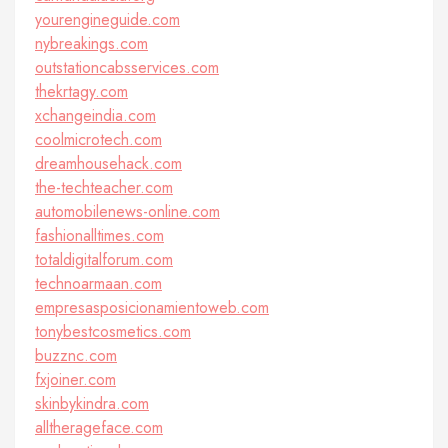
yourengineguide.com
nybreakings.com
outstationcabsservices.com
thekrtagy.com
xchangeindia.com
coolmicrotech.com
dreamhousehack.com
the-techteacher.com
automobilenews-online.com
fashionalltimes.com
totaldigitalforum.com
technoarmaan.com
empresasposicionamientoweb.com
tonybestcosmetics.com
buzznc.com
fxjoiner.com
skinbykindra.com
alltherageface.com