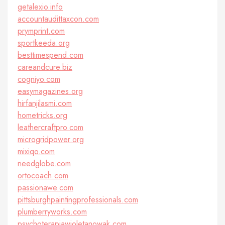
getalexio.info
accountaudittaxcon.com
prymprint.com
sportkeeda.org
besttimespend.com
careandcure.biz
cogniyo.com
easymagazines.org
hirfanjilasmi.com
hometricks.org
leathercraftpro.com
microgridpower.org
mixiqo.com
needglobe.com
ortocoach.com
passionawe.com
pittsburghpaintingprofessionals.com
plumberryworks.com
psychoterapiawioletanowak.com