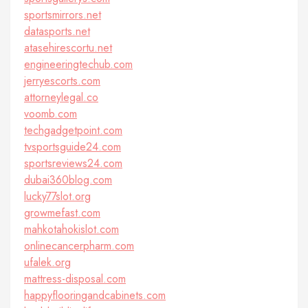
sportsmirrors.net
datasports.net
atasehirescortu.net
engineeringtechub.com
jerryescorts.com
attorneylegal.co
voomb.com
techgadgetpoint.com
tvsportsguide24.com
sportsreviews24.com
dubai360blog.com
lucky77slot.org
growmefast.com
mahkotahokislot.com
onlinecancerpharm.com
ufalek.org
mattress-disposal.com
happyflooringandcabinets.com