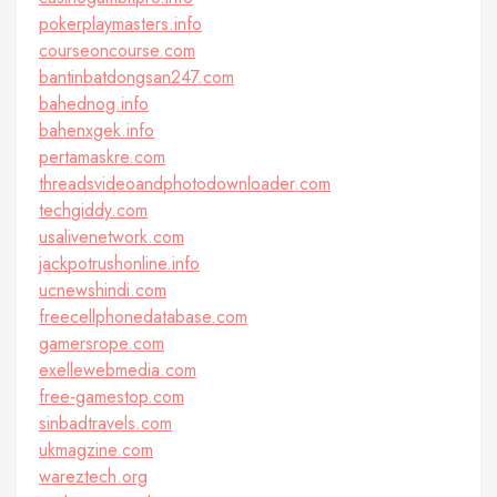
pokerplaymasters.info
courseoncourse.com
bantinbatdongsan247.com
bahednog.info
bahenxgek.info
pertamaskre.com
threadsvideoandphotodownloader.com
techgiddy.com
usalivenetwork.com
jackpotrushonline.info
ucnewshindi.com
freecellphonedatabase.com
gamersrope.com
exellewebmedia.com
free-gamestop.com
sinbadtravels.com
ukmagzine.com
wareztech.org