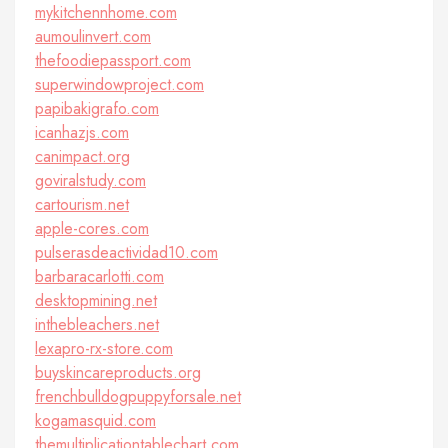
mykitchennhome.com
aumoulinvert.com
thefoodiepassport.com
superwindowproject.com
papibakigrafo.com
icanhazjs.com
canimpact.org
goviralstudy.com
cartourism.net
apple-cores.com
pulserasdeactividad10.com
barbaracarlotti.com
desktopmining.net
inthebleachers.net
lexapro-rx-store.com
buyskincareproducts.org
frenchbulldogpuppyforsale.net
kogamasquid.com
themultiplicationtablechart.com