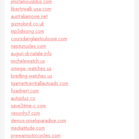
jimsfamousbbq.com
libertywalk-usa.com
australiamovie.net
gizmobird.co.uk
mp3djsong.com
coursdanglaistoulouse.com
neptunuslex.com
auguri-di-natale.info
michelewatch.us
omega--watches.us
breitling-watches.us
tgarnettcentrallautoads.com
fixadvert.com
autopluz.co
save3time-c.com
vexonhcf.com
demos-pixelsparadise.com
mediatitude.com
prewarmotorcycles.com