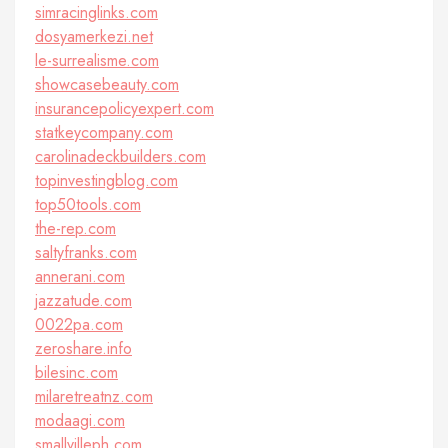
simracinglinks.com
dosyamerkezi.net
le-surrealisme.com
showcasebeauty.com
insurancepolicyexpert.com
statkeycompany.com
carolinadeckbuilders.com
topinvestingblog.com
top50tools.com
the-rep.com
saltyfranks.com
annerani.com
jazzatude.com
0022pa.com
zeroshare.info
bilesinc.com
milaretreatnz.com
modaagi.com
smallvilleph.com