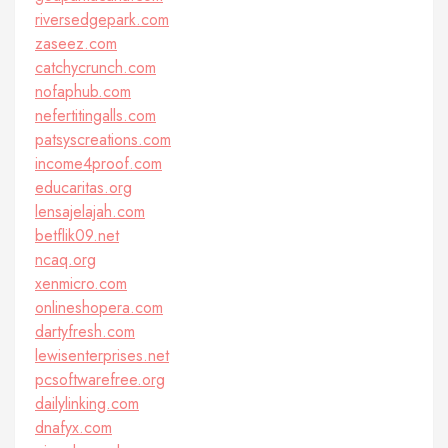
riversedgepark.com
zaseez.com
catchycrunch.com
nofaphub.com
nefertitingalls.com
patsyscreations.com
income4proof.com
educaritas.org
lensajelajah.com
betflik09.net
ncaq.org
xenmicro.com
onlineshopera.com
dartyfresh.com
lewisenterprises.net
pcsoftwarefree.org
dailylinking.com
dnafyx.com