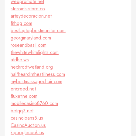
webpromote.net
steroids-store.co
arteydecoracion.net
fithog.com
bestlaptopbestmonitor.com
georginaryland.com
roseandbasil.com
thewhitewhitelights.com
atdhe.ws
heckrodtwetland.org
halfheardinthestillness.com
mybestmassagechair.com
ericreed.net
fluxetine.com
mobilecasino8760.com
betqq3.net
casinoloans5.us
CasinoAuction.us
kipooglecouk.us