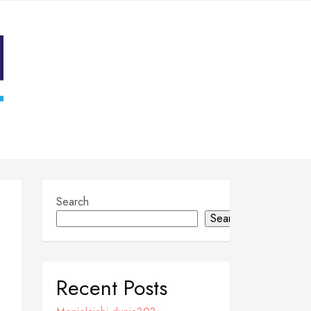
Search
Search
Recent Posts