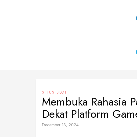
Skip
to
content
SITUS SLOT
Membuka Rahasia Pa
Dekat Platform Gam
December 13, 2024