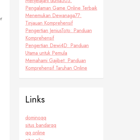
Menjelajahi dunia303:
Pengalaman Game Online Terbaik
Menemukan Dewanaga77:
er
Tinjauan Komprehensif
Pengertian JeniusToto: Panduan
Komprehensif
Pengertian Dewi4D: Panduan
Utama untuk Pemula
Memahami Gajibet: Panduan
Komprehensif Taruhan Online
Links
dominoqq
situs bandarqq
qq online