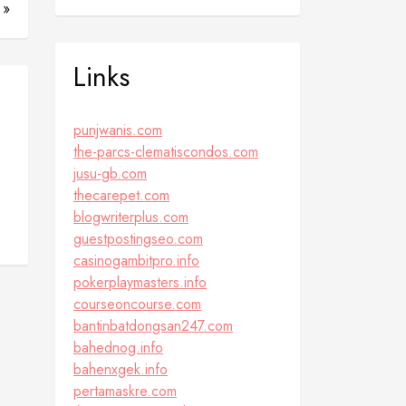
 »
Links
punjwanis.com
the-parcs-clematiscondos.com
jusu-gb.com
thecarepet.com
blogwriterplus.com
guestpostingseo.com
casinogambitpro.info
pokerplaymasters.info
courseoncourse.com
bantinbatdongsan247.com
bahednog.info
bahenxgek.info
pertamaskre.com