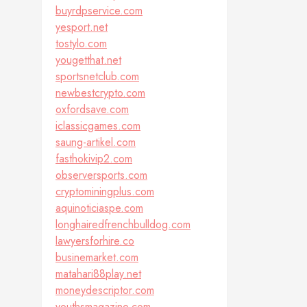
buyrdpservice.com
yesport.net
tostylo.com
yougetthat.net
sportsnetclub.com
newbestcrypto.com
oxfordsave.com
iclassicgames.com
saung-artikel.com
fasthokivip2.com
observersports.com
cryptominingplus.com
aquinoticiaspe.com
longhairedfrenchbulldog.com
lawyersforhire.co
businemarket.com
matahari88play.net
moneydescriptor.com
youthsmagazine.com