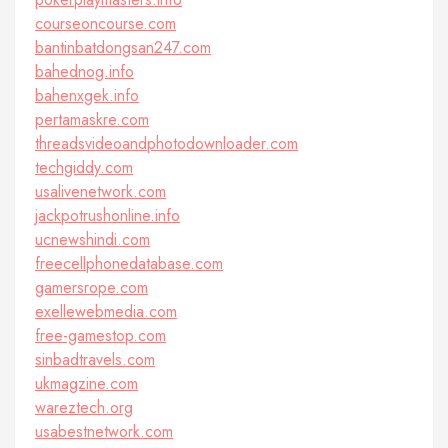
courseoncourse.com
bantinbatdongsan247.com
bahednog.info
bahenxgek.info
pertamaskre.com
threadsvideoandphotodownloader.com
techgiddy.com
usalivenetwork.com
jackpotrushonline.info
ucnewshindi.com
freecellphonedatabase.com
gamersrope.com
exellewebmedia.com
free-gamestop.com
sinbadtravels.com
ukmagzine.com
wareztech.org
usabestnetwork.com