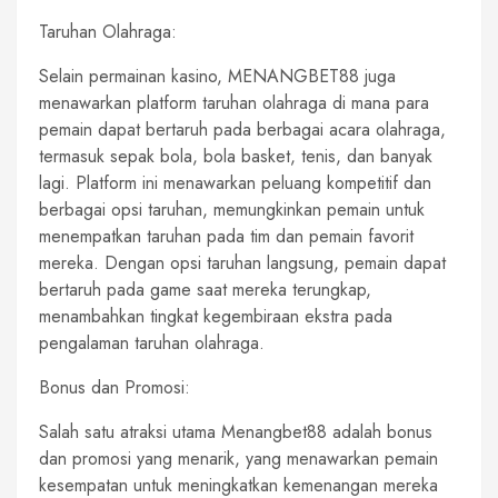
Taruhan Olahraga:
Selain permainan kasino, MENANGBET88 juga
menawarkan platform taruhan olahraga di mana para
pemain dapat bertaruh pada berbagai acara olahraga,
termasuk sepak bola, bola basket, tenis, dan banyak
lagi. Platform ini menawarkan peluang kompetitif dan
berbagai opsi taruhan, memungkinkan pemain untuk
menempatkan taruhan pada tim dan pemain favorit
mereka. Dengan opsi taruhan langsung, pemain dapat
bertaruh pada game saat mereka terungkap,
menambahkan tingkat kegembiraan ekstra pada
pengalaman taruhan olahraga.
Bonus dan Promosi:
Salah satu atraksi utama Menangbet88 adalah bonus
dan promosi yang menarik, yang menawarkan pemain
kesempatan untuk meningkatkan kemenangan mereka