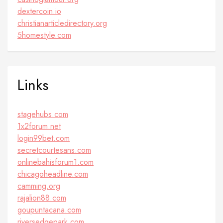
dextercoin.io
christianarticledirectory.org
5homestyle.com
Links
stagehubs.com
1x2forum.net
login99bet.com
secretcourtesans.com
onlinebahisforum1.com
chicagoheadline.com
camming.org
rajalion88.com
goupuntacana.com
riversedgepark.com