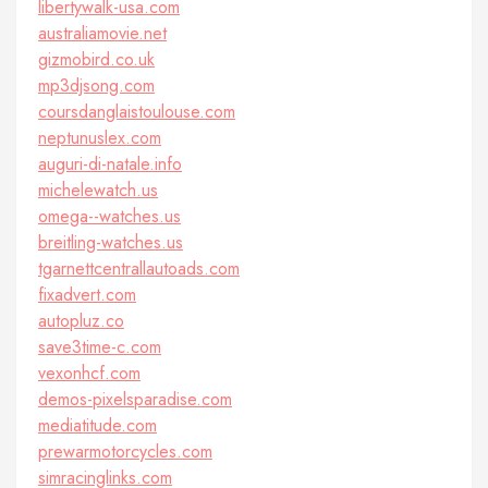
libertywalk-usa.com
australiamovie.net
gizmobird.co.uk
mp3djsong.com
coursdanglaistoulouse.com
neptunuslex.com
auguri-di-natale.info
michelewatch.us
omega--watches.us
breitling-watches.us
tgarnettcentrallautoads.com
fixadvert.com
autopluz.co
save3time-c.com
vexonhcf.com
demos-pixelsparadise.com
mediatitude.com
prewarmotorcycles.com
simracinglinks.com