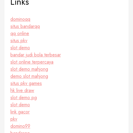
Links
dominoqq
situs bandarqq
qq online
situs pkv
slot demo
bandar judi bola terbesar
slot online terpercaya
slot demo mahjong
demo slot mahjong
situs pkv games
hk live draw
slot demo pg
slot demo
link gacor
pkv
domino99