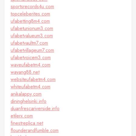
sportsrecords4u.com
topceleberites.com
ufabetting8m4.com
ufabetunionum3.com
ufabetvalueum3.com
ufabetvaultm7.com
ufabetvillageum7.com
ufabetvoicem3.com
waveufabetm4.com
wayang88.net
websiteufabetm4.com
whiteufabetm4.com
anikalappy.com
dininghelsinki.info
duanfrescariverside.info
etilerx.com
finestreplica.net
flounderandfumble.com