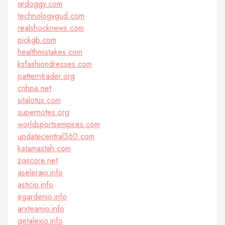
qrdoggy.com
technologygud.com
realshocknews.com
pickgb.com
healthmistakes.com
ksfashiondresses.com
patterntrader.org
cnhpa.net
sitalotus.com
supernotes.org
worldsportsempires.com
updatecentral360.com
katamastah.com
zqscore.net
aseleraio.info
asticio.info
egardenio.info
arxteamio.info
getalexio.info