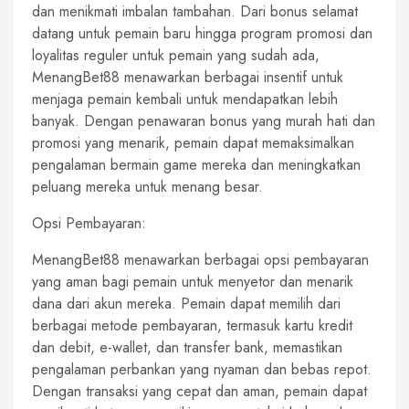
dan menikmati imbalan tambahan. Dari bonus selamat
datang untuk pemain baru hingga program promosi dan
loyalitas reguler untuk pemain yang sudah ada,
MenangBet88 menawarkan berbagai insentif untuk
menjaga pemain kembali untuk mendapatkan lebih
banyak. Dengan penawaran bonus yang murah hati dan
promosi yang menarik, pemain dapat memaksimalkan
pengalaman bermain game mereka dan meningkatkan
peluang mereka untuk menang besar.
Opsi Pembayaran:
MenangBet88 menawarkan berbagai opsi pembayaran
yang aman bagi pemain untuk menyetor dan menarik
dana dari akun mereka. Pemain dapat memilih dari
berbagai metode pembayaran, termasuk kartu kredit
dan debit, e-wallet, dan transfer bank, memastikan
pengalaman perbankan yang nyaman dan bebas repot.
Dengan transaksi yang cepat dan aman, pemain dapat