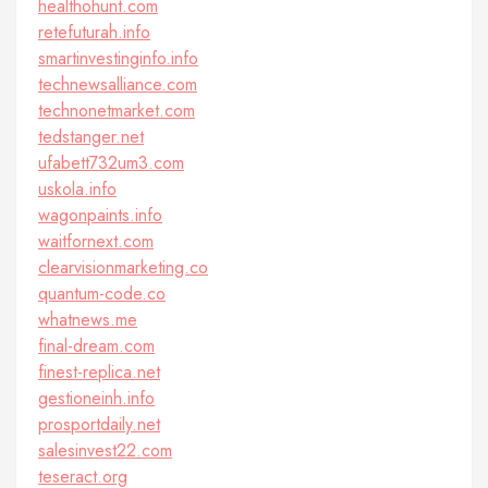
healthohunt.com
retefuturah.info
smartinvestinginfo.info
technewsalliance.com
technonetmarket.com
tedstanger.net
ufabett732um3.com
uskola.info
wagonpaints.info
waitfornext.com
clearvisionmarketing.co
quantum-code.co
whatnews.me
final-dream.com
finest-replica.net
gestioneinh.info
prosportdaily.net
salesinvest22.com
teseract.org