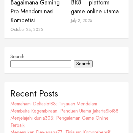
Bagaimana Gaming
BK8 – platform
Pro Mendominasi
game online utama
Kompetisi
July 2, 2025
October 23, 2025
Search
Search
Recent Posts
Memahami Deltaslot88: Tinjauan Mendalam
Membuka Kegembiraan: Panduan Utama JakartaSlot88
Menjelajahi dunia303: Pengalaman Game Online
Terbaik
Menemukan Dewanaga77: Tinjauan Komprehensif