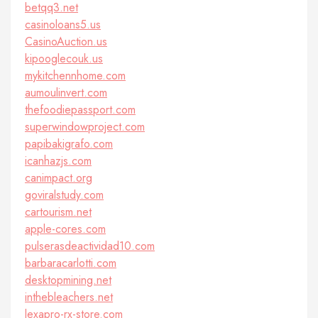
betqq3.net
casinoloans5.us
CasinoAuction.us
kipooglecouk.us
mykitchennhome.com
aumoulinvert.com
thefoodiepassport.com
superwindowproject.com
papibakigrafo.com
icanhazjs.com
canimpact.org
goviralstudy.com
cartourism.net
apple-cores.com
pulserasdeactividad10.com
barbaracarlotti.com
desktopmining.net
inthebleachers.net
lexapro-rx-store.com