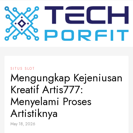
Skip
to
content
SITUS SLOT
Mengungkap Kejeniusan
Kreatif Artis777:
Menyelami Proses
Artistiknya
May 18, 2026