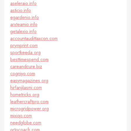
aseleraio.info
asticio.info
egardenio.info
arxteamio.info
getalexio.info
accountaudittaxcon.com
prymprint.com
sportkeeda.org
besttimespend.com
careandcure.biz
cogniyo.com
easymagazines.org
hirfanjilasmi.com
hometricks.org
leathercraftpro.com
microgridpower.org
mixiqo.com
needglobe.com
ortocoach.com