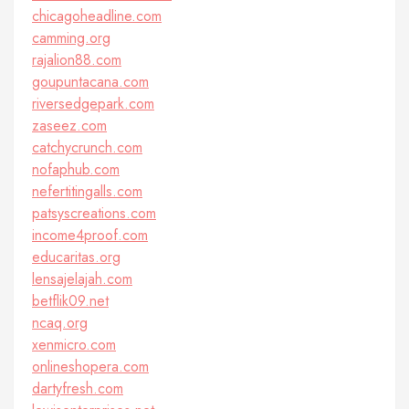
chicagoheadline.com
camming.org
rajalion88.com
goupuntacana.com
riversedgepark.com
zaseez.com
catchycrunch.com
nofaphub.com
nefertitingalls.com
patsyscreations.com
income4proof.com
educaritas.org
lensajelajah.com
betflik09.net
ncaq.org
xenmicro.com
onlineshopera.com
dartyfresh.com