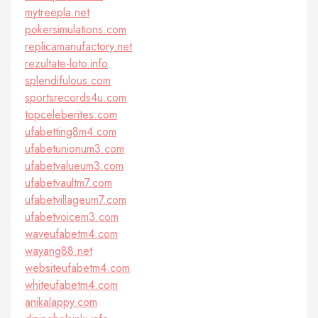
mytreepla.net
pokersimulations.com
replicamanufactory.net
rezultate-loto.info
splendifulous.com
sportsrecords4u.com
topceleberites.com
ufabetting8m4.com
ufabetunionum3.com
ufabetvalueum3.com
ufabetvaultm7.com
ufabetvillageum7.com
ufabetvoicem3.com
waveufabetm4.com
wayang88.net
websiteufabetm4.com
whiteufabetm4.com
anikalappy.com