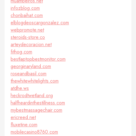
muambeiros.net
infozblog.com
chonbaihat.com
elblogdeoscargonzalez.com
webpromote.net
steroids-store.co
arteydecoracion.net
fithog.com
bestlaptopbestmonitor.com
georginaryland.com
roseandbasil.com
thewhitewhitelights.com
atdhe.ws
heckrodtwetland.org
halfheardinthestillness.com
mybestmassagechair.com
ericreed.net
fluxetine.com
mobilecasino8760.com