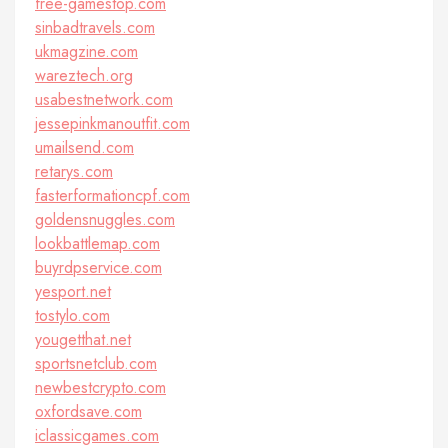
free-gamestop.com
sinbadtravels.com
ukmagzine.com
wareztech.org
usabestnetwork.com
jessepinkmanoutfit.com
umailsend.com
retarys.com
fasterformationcpf.com
goldensnuggles.com
lookbattlemap.com
buyrdpservice.com
yesport.net
tostylo.com
yougetthat.net
sportsnetclub.com
newbestcrypto.com
oxfordsave.com
iclassicgames.com