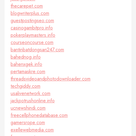
thecarepet.com
blogwriterplus.com
guestpostingseo.com
casinogambitpro.info
pokerplaymasters.info
courseoncourse.com
bantinbatdongsan247.com
bahednog.info
bahenxgek.info
pertamaskre.com
threadsvideoandphotodownloader.com
techgiddy.com
usalivenetwork.com
jackpotrushonline.info
ucnewshindi.com
freecellphonedatabase.com
gamersrope.com
exellewebmedia.com