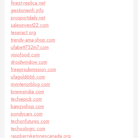
finest-replica.net
gestioneinh.info
prosportdaily.net
salesinvest22.com
teseract.org
trendy-ama-shop.com
ufabett732m7.com
visiofood.com
droidwindow.com
freeprsubmission.com
ufagold666.com
myinteriorblog.com
bnewsindia.com
techiepick.com
bamzyshop.com
pondycars.com
techonfutures.com
techoologic.com
raspberryketonescanada.org