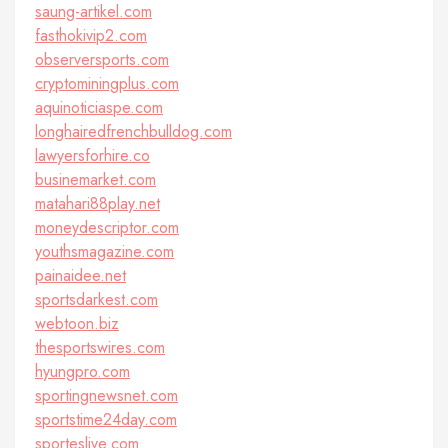
saung-artikel.com
fasthokivip2.com
observersports.com
cryptominingplus.com
aquinoticiaspe.com
longhairedfrenchbulldog.com
lawyersforhire.co
businemarket.com
matahari88play.net
moneydescriptor.com
youthsmagazine.com
painaidee.net
sportsdarkest.com
webtoon.biz
thesportswires.com
hyungpro.com
sportingnewsnet.com
sportstime24day.com
sporteslive.com