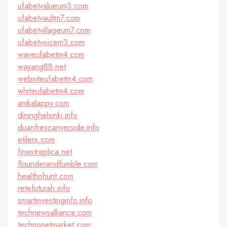
ufabetvalueum3.com
ufabetvaultm7.com
ufabetvillageum7.com
ufabetvoicem3.com
waveufabetm4.com
wayang88.net
websiteufabetm4.com
whiteufabetm4.com
anikalappy.com
dininghelsinki.info
duanfrescariverside.info
etilerx.com
finestreplica.net
flounderandfumble.com
healthohunt.com
retefuturah.info
smartinvestinginfo.info
technewsalliance.com
technonetmarket.com