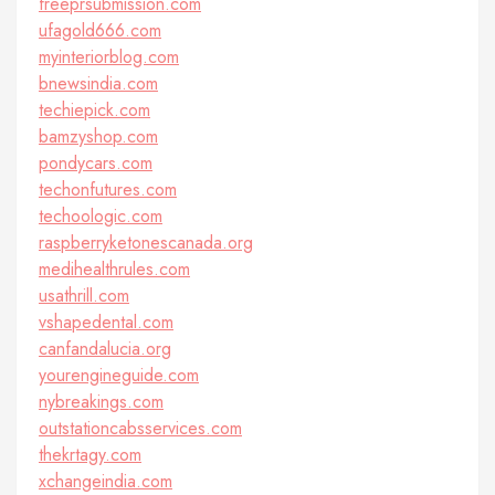
freeprsubmission.com
ufagold666.com
myinteriorblog.com
bnewsindia.com
techiepick.com
bamzyshop.com
pondycars.com
techonfutures.com
techoologic.com
raspberryketonescanada.org
medihealthrules.com
usathrill.com
vshapedental.com
canfandalucia.org
yourengineguide.com
nybreakings.com
outstationcabsservices.com
thekrtagy.com
xchangeindia.com