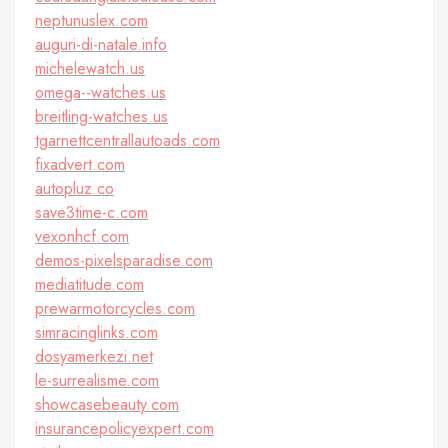
neptunuslex.com
auguri-di-natale.info
michelewatch.us
omega--watches.us
breitling-watches.us
tgarnettcentrallautoads.com
fixadvert.com
autopluz.co
save3time-c.com
vexonhcf.com
demos-pixelsparadise.com
mediatitude.com
prewarmotorcycles.com
simracinglinks.com
dosyamerkezi.net
le-surrealisme.com
showcasebeauty.com
insurancepolicyexpert.com