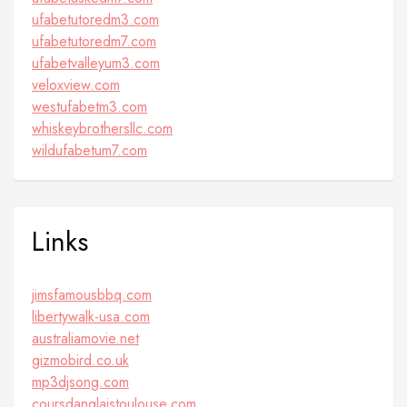
ufabetutoredm3.com
ufabetutoredm7.com
ufabetvalleyum3.com
veloxview.com
westufabetm3.com
whiskeybrothersllc.com
wildufabetum7.com
Links
jimsfamousbbq.com
libertywalk-usa.com
australiamovie.net
gizmobird.co.uk
mp3djsong.com
coursdanglaistoulouse.com