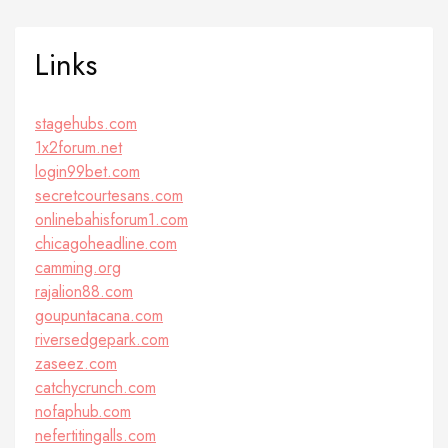
Links
stagehubs.com
1x2forum.net
login99bet.com
secretcourtesans.com
onlinebahisforum1.com
chicagoheadline.com
camming.org
rajalion88.com
goupuntacana.com
riversedgepark.com
zaseez.com
catchycrunch.com
nofaphub.com
nefertitingalls.com