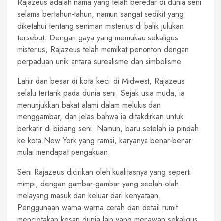
Rajazeus adalah nama yang telah beredar di dunia seni
selama bertahun-tahun, namun sangat sedikit yang
diketahui tentang seniman misterius di balik julukan
tersebut. Dengan gaya yang memukau sekaligus
misterius, Rajazeus telah memikat penonton dengan
perpaduan unik antara surealisme dan simbolisme.
Lahir dan besar di kota kecil di Midwest, Rajazeus
selalu tertarik pada dunia seni. Sejak usia muda, ia
menunjukkan bakat alami dalam melukis dan
menggambar, dan jelas bahwa ia ditakdirkan untuk
berkarir di bidang seni. Namun, baru setelah ia pindah
ke kota New York yang ramai, karyanya benar-benar
mulai mendapat pengakuan.
Seni Rajazeus dicirikan oleh kualitasnya yang seperti
mimpi, dengan gambar-gambar yang seolah-olah
melayang masuk dan keluar dari kenyataan.
Penggunaan warna-warna cerah dan detail rumit
menciptakan kesan dunia lain yang menawan sekaligus