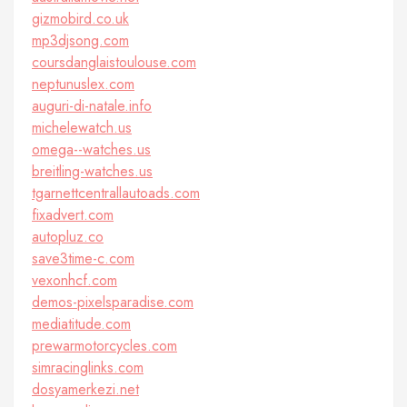
gizmobird.co.uk
mp3djsong.com
coursdanglaistoulouse.com
neptunuslex.com
auguri-di-natale.info
michelewatch.us
omega--watches.us
breitling-watches.us
tgarnettcentrallautoads.com
fixadvert.com
autopluz.co
save3time-c.com
vexonhcf.com
demos-pixelsparadise.com
mediatitude.com
prewarmotorcycles.com
simracinglinks.com
dosyamerkezi.net