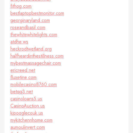
fithog.com
bestlaptopbestmonitor.com
georginaryland.com
roseandbasil.com
thewhitewhitelights.com
atdhe.ws
heckrodtwetland.org
halfheardinthestillness.com
mybestmassagechair.com
ericreed.net
fluxetine.com
mobilecasino8760.com
betqq3.net
casinoloans5.us
CasinoAuction.us
kipooglecouk.us
mykitchennhome.com
aumoulinvert.com