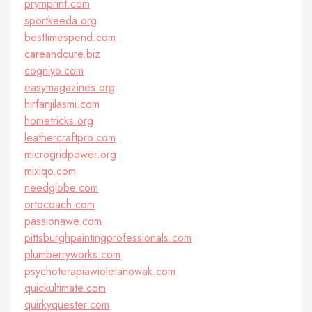
prymprint.com
sportkeeda.org
besttimespend.com
careandcure.biz
cogniyo.com
easymagazines.org
hirfanjilasmi.com
hometricks.org
leathercraftpro.com
microgridpower.org
mixiqo.com
needglobe.com
ortocoach.com
passionawe.com
pittsburghpaintingprofessionals.com
plumberryworks.com
psychoterapiawioletanowak.com
quickultimate.com
quirkyquester.com