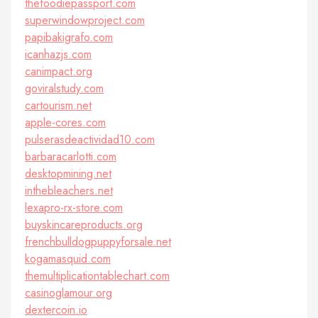
thefoodiepassport.com
superwindowproject.com
papibakigrafo.com
icanhazjs.com
canimpact.org
goviralstudy.com
cartourism.net
apple-cores.com
pulserasdeactividad10.com
barbaracarlotti.com
desktopmining.net
inthebleachers.net
lexapro-rx-store.com
buyskincareproducts.org
frenchbulldogpuppyforsale.net
kogamasquid.com
themultiplicationtablechart.com
casinoglamour.org
dextercoin.io