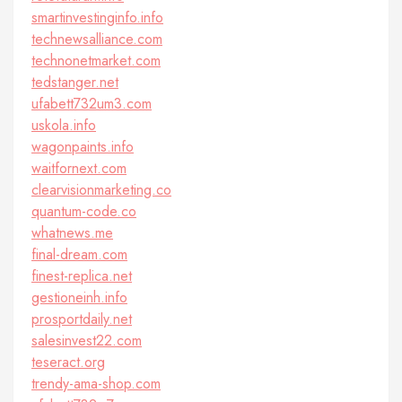
smartinvestinginfo.info
technewsalliance.com
technonetmarket.com
tedstanger.net
ufabett732um3.com
uskola.info
wagonpaints.info
waitfornext.com
clearvisionmarketing.co
quantum-code.co
whatnews.me
final-dream.com
finest-replica.net
gestioneinh.info
prosportdaily.net
salesinvest22.com
teseract.org
trendy-ama-shop.com