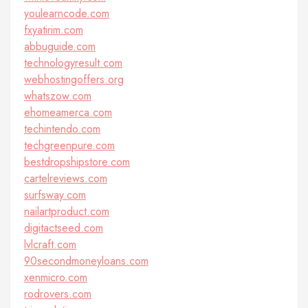
youlearncode.com
fxyatirim.com
abbuguide.com
technologyresult.com
webhostingoffers.org
whatszow.com
ehomeamerca.com
techintendo.com
techgreenpure.com
bestdropshipstore.com
cartelreviews.com
surfsway.com
nailartproduct.com
digitactseed.com
lvlcraft.com
90secondmoneyloans.com
xenmicro.com
rodrovers.com