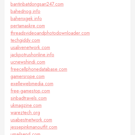
bantinbatdongsan247.com
bahednog.info
bahenxgek.info
pertamaskre.com
threadsvideoandphotodownloader.com
techgiddy.com
usalivenetwork.com
jackpotrushonline.info
ucnewshindi.com
freecellphonedatabase.com
gamersrope.com
exellewebmedia.com
free-gamestop.com
sinbadtravels.com
ukmagzine.com
wareztech.org
usabestnetwork.com
jessepinkmanoutfit.com
umailsend.com