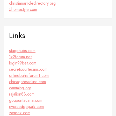
christianarticledirectory.org
5homestyle.com
Links
stagehubs.com
1x2forum.net
login99bet.com
secretcourtesans.com
onlinebahisforum1.com
chicagoheadline.com
camming.org
rajalion88.com
goupuntacana.com
riversedgepark.com
zaseez.com