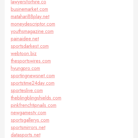
lawyersforhire.co
businemarket.com
matahari88play.net
moneydescriptor.com
youthsmagazine.com
painaidee.net
sportsdarkest.com
webtoon.biz
thesportswires.com
hyungpro.com
sportingnewsnet.com
sportstime24day.com
sporteslive.com
theblingblingshields.com
pinkfrenchtipnails.com
newgamestv.com
sportsgallerys.com
sportsmirrors.net
datasports.net