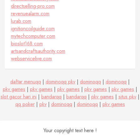
directselling-pro.com
revenuealarm.com
lurab.com
ignitioncoilguide.com
mytechcomputer.com
bioslot168.com
artsandcraftsauthority.com
webservicelive.com
daftar menuqq
|
dominoqq pkv
|
dominoqq
|
dominoqq
|
pkv games
|
pkv games
|
pkv games
|
pkv games
|
pkv games
|
slot gacor hari ini
|
bandarqq
|
bandarqq
|
pkv games
|
situs pkv
|
qq poker
|
pkv
|
dominoqq
|
dominoqq
|
pkv games
Your copyright text here !