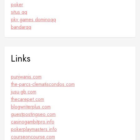
poker
situs qq
pkv games dominoqq
bandarqq
Links
punjwanis.com
the-parcs-clematiscondos.com
jusu-gb.com
thecarepet.com
blogwriterplus.com
guestpostingseo.com
casinogambitpro.info
pokerplaymasters.info
courseoncourse.com