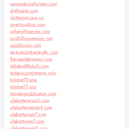
sexmedicineformen.com
shiftripple.com
slotterpercaya.co
smartcoolbox.com
sohanjitfinances.com
soulfulhousemusic.net
sparklooms.com
tacticalcontractingllc.com
thecapitalpowers.com
tobabet88slot3.com
todayscurrentnews.com
totobet77.asia
totobet77.org
trendingpublication.com
ufabettererum3.com
ufabettermentm4.com
ufabettersum7.com
ufabettinwm7.com
ufabettinwum3.com