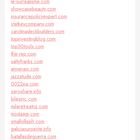
le-surrealisme.com
showcasebeauty.com
insurancepolicyexpert.com
statkeycompany.com
carolinadeckbuilders.com
topinvestingblog.com
top50tools.com
the-rep.com
saltyfranks.com
annerani.com
jazzatude.com
0022pa.com
zeroshare.info
bilesinc.com
milaretreatnz.com
modaagi.com
smallvilleph.com
galiciasuroeste.info
batallasdeguerra.com