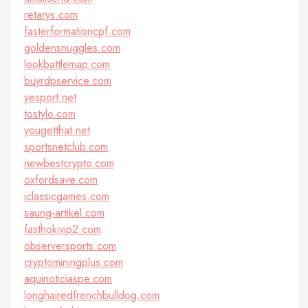
retarys.com
fasterformationcpf.com
goldensnuggles.com
lookbattlemap.com
buyrdpservice.com
yesport.net
tostylo.com
yougetthat.net
sportsnetclub.com
newbestcrypto.com
oxfordsave.com
iclassicgames.com
saung-artikel.com
fasthokivip2.com
observersports.com
cryptominingplus.com
aquinoticiaspe.com
longhairedfrenchbulldog.com