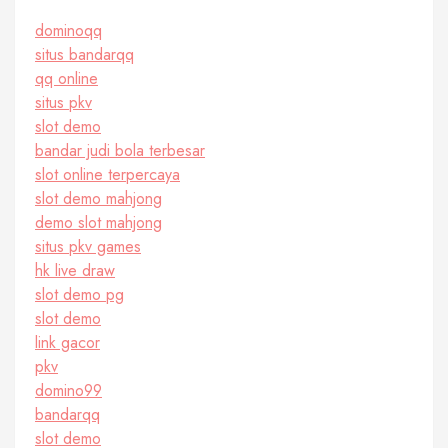
dominoqq
situs bandarqq
qq online
situs pkv
slot demo
bandar judi bola terbesar
slot online terpercaya
slot demo mahjong
demo slot mahjong
situs pkv games
hk live draw
slot demo pg
slot demo
link gacor
pkv
domino99
bandarqq
slot demo