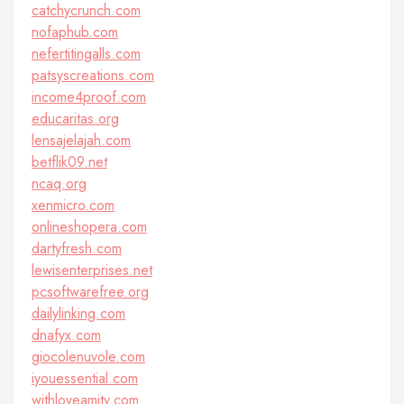
catchycrunch.com
nofaphub.com
nefertitingalls.com
patsyscreations.com
income4proof.com
educaritas.org
lensajelajah.com
betflik09.net
ncaq.org
xenmicro.com
onlineshopera.com
dartyfresh.com
lewisenterprises.net
pcsoftwarefree.org
dailylinking.com
dnafyx.com
giocolenuvole.com
iyouessential.com
withloveamity.com