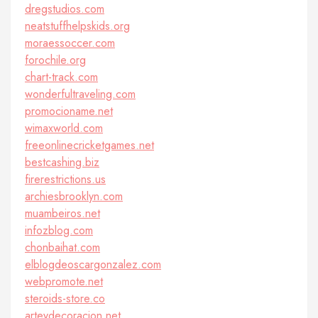
dregstudios.com
neatstuffhelpskids.org
moraessoccer.com
forochile.org
chart-track.com
wonderfultraveling.com
promocioname.net
wimaxworld.com
freeonlinecricketgames.net
bestcashing.biz
firerestrictions.us
archiesbrooklyn.com
muambeiros.net
infozblog.com
chonbaihat.com
elblogdeoscargonzalez.com
webpromote.net
steroids-store.co
arteydecoracion.net