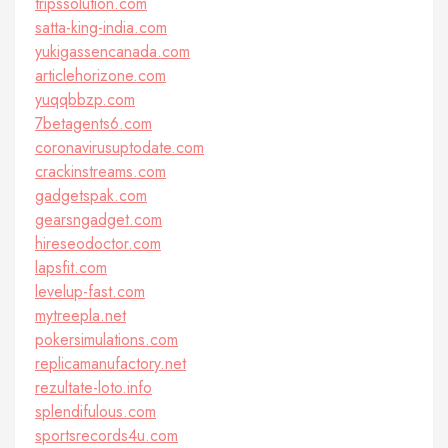
tripssolution.com
satta-king-india.com
yukigassencanada.com
articlehorizone.com
yuqqbbzp.com
7betagents6.com
coronavirusuptodate.com
crackinstreams.com
gadgetspak.com
gearsngadget.com
hireseodoctor.com
lapsfit.com
levelup-fast.com
mytreepla.net
pokersimulations.com
replicamanufactory.net
rezultate-loto.info
splendifulous.com
sportsrecords4u.com