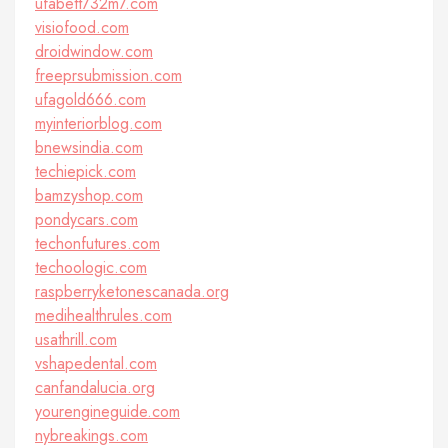
ufabett732m7.com
visiofood.com
droidwindow.com
freeprsubmission.com
ufagold666.com
myinteriorblog.com
bnewsindia.com
techiepick.com
bamzyshop.com
pondycars.com
techonfutures.com
techoologic.com
raspberryketonescanada.org
medihealthrules.com
usathrill.com
vshapedental.com
canfandalucia.org
yourengineguide.com
nybreakings.com