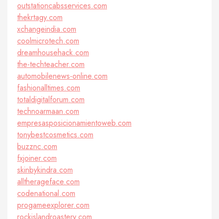
outstationcabsservices.com
thekrtagy.com
xchangeindia.com
coolmicrotech.com
dreamhousehack.com
the-techteacher.com
automobilenews-online.com
fashionalltimes.com
totaldigitalforum.com
technoarmaan.com
empresasposicionamientoweb.com
tonybestcosmetics.com
buzznc.com
fxjoiner.com
skinbykindra.com
alltherageface.com
codenational.com
progameexplorer.com
rockislandroastery.com