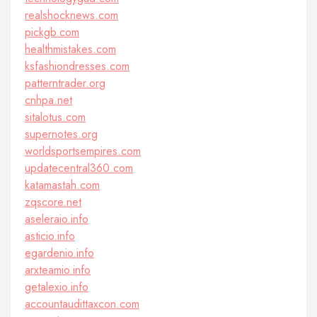
realshocknews.com
pickgb.com
healthmistakes.com
ksfashiondresses.com
patterntrader.org
cnhpa.net
sitalotus.com
supernotes.org
worldsportsempires.com
updatecentral360.com
katamastah.com
zqscore.net
aseleraio.info
asticio.info
egardenio.info
arxteamio.info
getalexio.info
accountaudittaxcon.com