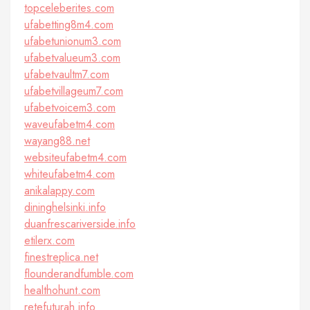
topceleberites.com
ufabetting8m4.com
ufabetunionum3.com
ufabetvalueum3.com
ufabetvaultm7.com
ufabetvillageum7.com
ufabetvoicem3.com
waveufabetm4.com
wayang88.net
websiteufabetm4.com
whiteufabetm4.com
anikalappy.com
dininghelsinki.info
duanfrescariverside.info
etilerx.com
finestreplica.net
flounderandfumble.com
healthohunt.com
retefuturah.info