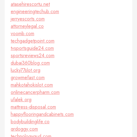
atasehirescortu.net
engineeringtechub.com
jerryescorts.com
attorneylegal.co
voomb.com
techgadgetpoint.com
tvsportsguide24.com
sportsreviews24.com
dubai360blog.com
lucky77slot.org
growmefast.com
mahkotahokislot.com
onlinecancerpharm.com
ufalek.org
mattress-disposal.com
happyflooringandcabinets.com
bodybuildinglife.co
qrdoggy.com
technologygud.com