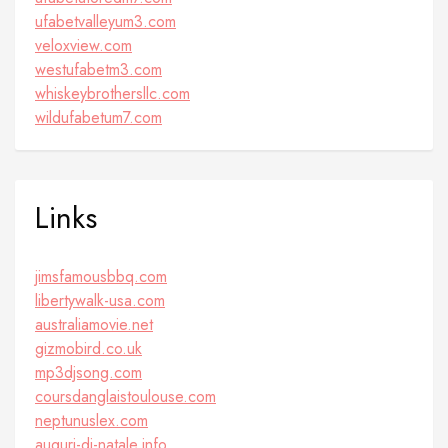
ufabetvalleyum3.com
veloxview.com
westufabetm3.com
whiskeybrothersllc.com
wildufabetum7.com
Links
jimsfamousbbq.com
libertywalk-usa.com
australiamovie.net
gizmobird.co.uk
mp3djsong.com
coursdanglaistoulouse.com
neptunuslex.com
auguri-di-natale.info