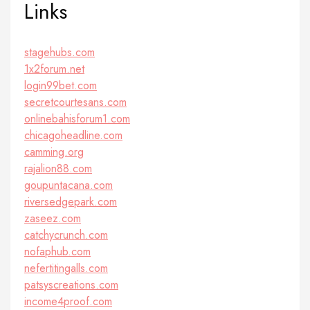
Links
stagehubs.com
1x2forum.net
login99bet.com
secretcourtesans.com
onlinebahisforum1.com
chicagoheadline.com
camming.org
rajalion88.com
goupuntacana.com
riversedgepark.com
zaseez.com
catchycrunch.com
nofaphub.com
nefertitingalls.com
patsyscreations.com
income4proof.com