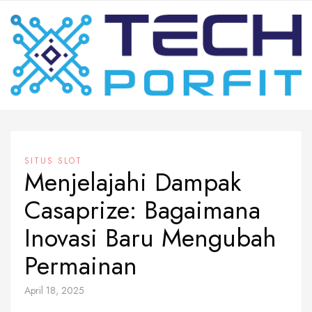
Skip
to
content
SITUS SLOT
Menjelajahi Dampak
Casaprize: Bagaimana
Inovasi Baru Mengubah
Permainan
April 18, 2025