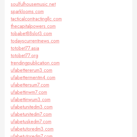
soulfulhousemusic.net
sparklooms.com
tacticalcontractingllc.com
thecapitalpowers.com
tobabet88slot3.com
todayscurrentnews.com
totobet77.asia
totobet77.org
trendingpublication.com
ufabettererum3.com
ufabettermentm4.com
ufabettersum7.com
ufabettinwm7.com
ufabettinwum3.com
ufabetunitedm3.com
ufabetunitedm7.com
ufabetuskedm7.com
ufabetutoredm3.com
ufabetutoredm7.com