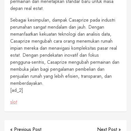
permainan dan menetapkan standar baru untuk masa
depan real estat.
Sebagai kesimpulan, dampak Casaprize pada industri
perumahan sangat mendalam dan jauh. Dengan
memanfaatkan kekuatan teknologi dan analisis data,
Casaprize mengubah cara orang menemukan rumah
impian mereka dan menavigasi kompleksitas pasar real
estat. Dengan pendekatan inovatif dan fokus
pengguna-sentris, Casaprize mengubah permainan dan
membuka jalan bagi pengalaman pembelian dan
penjualan rumah yang lebih efisien, transparan, dan
memberdayakan.
[ad_2]
slot
« Previous Post
Next Post »