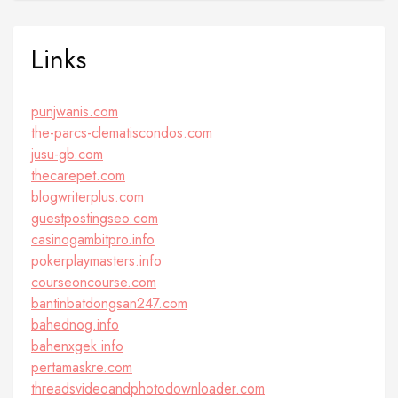
Links
punjwanis.com
the-parcs-clematiscondos.com
jusu-gb.com
thecarepet.com
blogwriterplus.com
guestpostingseo.com
casinogambitpro.info
pokerplaymasters.info
courseoncourse.com
bantinbatdongsan247.com
bahednog.info
bahenxgek.info
pertamaskre.com
threadsvideoandphotodownloader.com