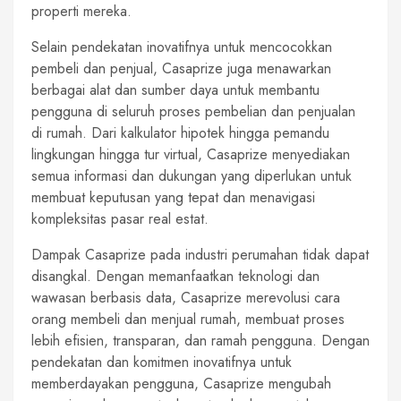
properti mereka.
Selain pendekatan inovatifnya untuk mencocokkan
pembeli dan penjual, Casaprize juga menawarkan
berbagai alat dan sumber daya untuk membantu
pengguna di seluruh proses pembelian dan penjualan
di rumah. Dari kalkulator hipotek hingga pemandu
lingkungan hingga tur virtual, Casaprize menyediakan
semua informasi dan dukungan yang diperlukan untuk
membuat keputusan yang tepat dan menavigasi
kompleksitas pasar real estat.
Dampak Casaprize pada industri perumahan tidak dapat
disangkal. Dengan memanfaatkan teknologi dan
wawasan berbasis data, Casaprize merevolusi cara
orang membeli dan menjual rumah, membuat proses
lebih efisien, transparan, dan ramah pengguna. Dengan
pendekatan dan komitmen inovatifnya untuk
memberdayakan pengguna, Casaprize mengubah