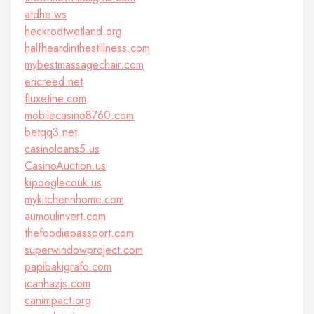
atdhe.ws
heckrodtwetland.org
halfheardinthestillness.com
mybestmassagechair.com
ericreed.net
fluxetine.com
mobilecasino8760.com
betqq3.net
casinoloans5.us
CasinoAuction.us
kipooglecouk.us
mykitchennhome.com
aumoulinvert.com
thefoodiepassport.com
superwindowproject.com
papibakigrafo.com
icanhazjs.com
canimpact.org