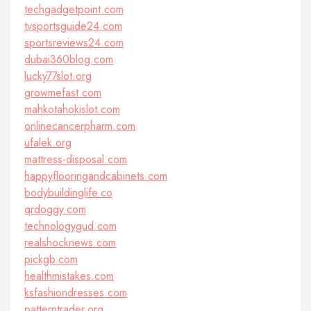
techgadgetpoint.com
tvsportsguide24.com
sportsreviews24.com
dubai360blog.com
lucky77slot.org
growmefast.com
mahkotahokislot.com
onlinecancerpharm.com
ufalek.org
mattress-disposal.com
happyflooringandcabinets.com
bodybuildinglife.co
qrdoggy.com
technologygud.com
realshocknews.com
pickgb.com
healthmistakes.com
ksfashiondresses.com
patterntrader.org