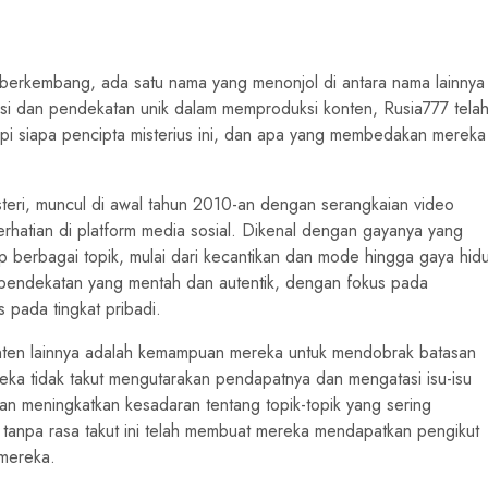
 berkembang, ada satu nama yang menonjol di antara nama lainnya
si dan pendekatan unik dalam memproduksi konten, Rusia777 tela
Tapi siapa pencipta misterius ini, dan apa yang membedakan mereka
steri, muncul di awal tahun 2010-an dengan serangkaian video
atian di platform media sosial. Dikenal dengan gayanya yang
 berbagai topik, mulai dari kecantikan dan mode hingga gaya hid
h pendekatan yang mentah dan autentik, dengan fokus pada
pada tingkat pribadi.
ten lainnya adalah kemampuan mereka untuk mendobrak batasan
a tidak takut mengutarakan pendapatnya dan mengatasi isu-isu
an meningkatkan kesadaran tentang topik-topik yang sering
 tanpa rasa takut ini telah membuat mereka mendapatkan pengikut
 mereka.