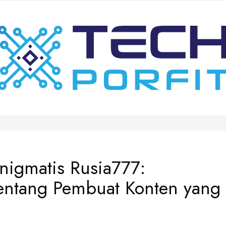
nigmatis Rusia777:
entang Pembuat Konten yang