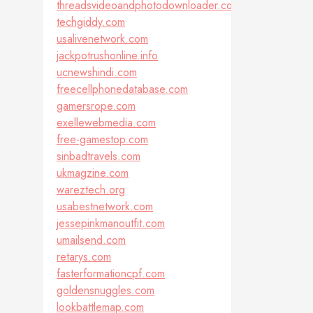
threadsvideoandphotodownloader.com
techgiddy.com
usalivenetwork.com
jackpotrushonline.info
ucnewshindi.com
freecellphonedatabase.com
gamersrope.com
exellewebmedia.com
free-gamestop.com
sinbadtravels.com
ukmagzine.com
wareztech.org
usabestnetwork.com
jessepinkmanoutfit.com
umailsend.com
retarys.com
fasterformationcpf.com
goldensnuggles.com
lookbattlemap.com