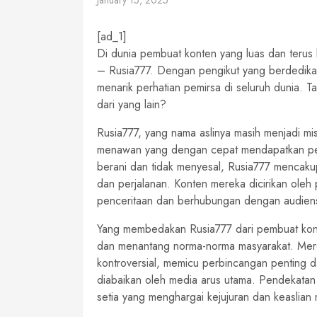
January 15, 2025
[ad_1]
Di dunia pembuat konten yang luas dan terus
– Rusia777. Dengan pengikut yang berdedika
menarik perhatian pemirsa di seluruh dunia. 
dari yang lain?
Rusia777, yang nama aslinya masih menjadi mi
menawan yang dengan cepat mendapatkan perh
berani dan tidak menyesal, Rusia777 mencakup
dan perjalanan. Konten mereka dicirikan ole
penceritaan dan berhubungan dengan audiens 
Yang membedakan Rusia777 dari pembuat kon
dan menantang norma-norma masyarakat. Merek
kontroversial, memicu perbincangan penting d
diabaikan oleh media arus utama. Pendekatan
setia yang menghargai kejujuran dan keaslian