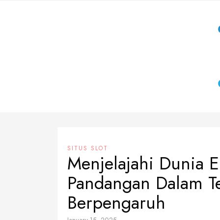
Skip
to
content
SITUS SLOT
Menjelajahi Dunia E
Pandangan Dalam T
Berpengaruh