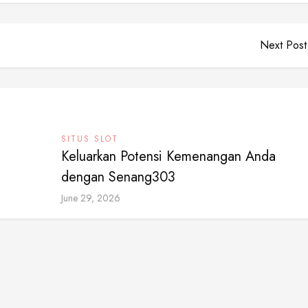
Next Post
SITUS SLOT
Keluarkan Potensi Kemenangan Anda
dengan Senang303
June 29, 2026