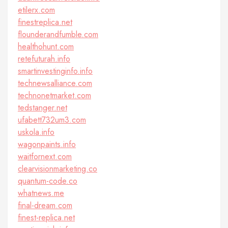
etilerx.com
finestreplica.net
flounderandfumble.com
healthohunt.com
retefuturah.info
smartinvestinginfo.info
technewsalliance.com
technonetmarket.com
tedstanger.net
ufabett732um3.com
uskola.info
wagonpaints.info
waitfornext.com
clearvisionmarketing.co
quantum-code.co
whatnews.me
final-dream.com
finest-replica.net