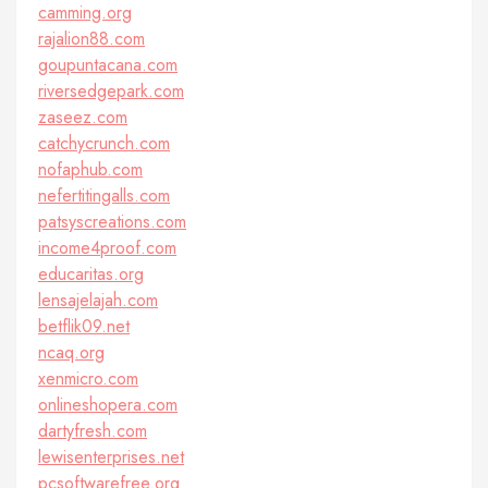
camming.org
rajalion88.com
goupuntacana.com
riversedgepark.com
zaseez.com
catchycrunch.com
nofaphub.com
nefertitingalls.com
patsyscreations.com
income4proof.com
educaritas.org
lensajelajah.com
betflik09.net
ncaq.org
xenmicro.com
onlineshopera.com
dartyfresh.com
lewisenterprises.net
pcsoftwarefree.org