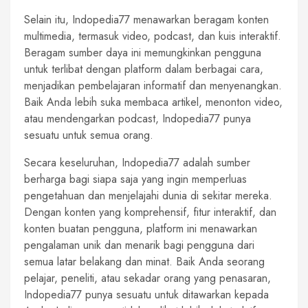
Selain itu, Indopedia77 menawarkan beragam konten
multimedia, termasuk video, podcast, dan kuis interaktif.
Beragam sumber daya ini memungkinkan pengguna
untuk terlibat dengan platform dalam berbagai cara,
menjadikan pembelajaran informatif dan menyenangkan.
Baik Anda lebih suka membaca artikel, menonton video,
atau mendengarkan podcast, Indopedia77 punya
sesuatu untuk semua orang.
Secara keseluruhan, Indopedia77 adalah sumber
berharga bagi siapa saja yang ingin memperluas
pengetahuan dan menjelajahi dunia di sekitar mereka.
Dengan konten yang komprehensif, fitur interaktif, dan
konten buatan pengguna, platform ini menawarkan
pengalaman unik dan menarik bagi pengguna dari
semua latar belakang dan minat. Baik Anda seorang
pelajar, peneliti, atau sekadar orang yang penasaran,
Indopedia77 punya sesuatu untuk ditawarkan kepada