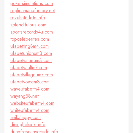
pokersimulations.com
replicamanufactory.net
rezultate-loto.info
splendifulous.com
sportsrecords4u.com
topceleberites.com
ufabetting8m4.com
ufabetunionum3.com
ufabetvalueum3.com
ufabetvaultm7.com
ufabetvillageum7.com
ufabetvoicem3.com
waveufabetm4.com
wayang88.net
websiteufabetm4.com
whiteufabetm4.com
anikalappy.com
dininghelsinki.info
duanfrescariverside.info