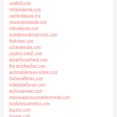
usathrill.com
vshapedental.com
canfandalucia.org
yourengineguide.com
nybreakings.com
outstationcabsservices.com
thekrtagy.com
xchangeindia.com
coolmicrotech.com
dreamhousehack.com
the-techteacher.com
automobilenews-online.com
fashionalltimes.com
totaldigitalforum.com
technoarmaan.com
empresasposicionamientoweb.com
tonybestcosmetics.com
buzznc.com
fxjoiner.com