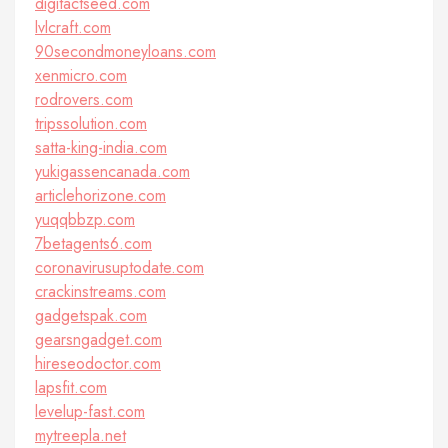
digitactseed.com
lvlcraft.com
90secondmoneyloans.com
xenmicro.com
rodrovers.com
tripssolution.com
satta-king-india.com
yukigassencanada.com
articlehorizone.com
yuqqbbzp.com
7betagents6.com
coronavirusuptodate.com
crackinstreams.com
gadgetspak.com
gearsngadget.com
hireseodoctor.com
lapsfit.com
levelup-fast.com
mytreepla.net