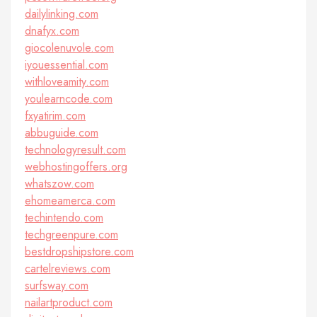
dailylinking.com
dnafyx.com
giocolenuvole.com
iyouessential.com
withloveamity.com
youlearncode.com
fxyatirim.com
abbuguide.com
technologyresult.com
webhostingoffers.org
whatszow.com
ehomeamerca.com
techintendo.com
techgreenpure.com
bestdropshipstore.com
cartelreviews.com
surfsway.com
nailartproduct.com