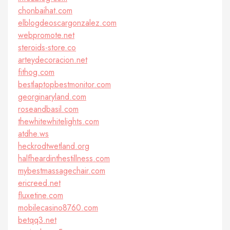
chonbaihat.com
elblogdeoscargonzalez.com
webpromote.net
steroids-store.co
arteydecoracion.net
fithog.com
bestlaptopbestmonitor.com
georginaryland.com
roseandbasil.com
thewhitewhitelights.com
atdhe.ws
heckrodtwetland.org
halfheardinthestillness.com
mybestmassagechair.com
ericreed.net
fluxetine.com
mobilecasino8760.com
betqq3.net