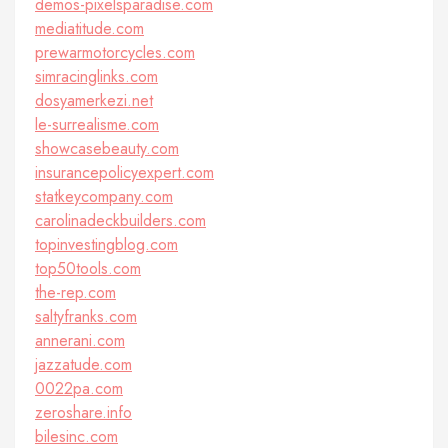
demos-pixelsparadise.com
mediatitude.com
prewarmotorcycles.com
simracinglinks.com
dosyamerkezi.net
le-surrealisme.com
showcasebeauty.com
insurancepolicyexpert.com
statkeycompany.com
carolinadeckbuilders.com
topinvestingblog.com
top50tools.com
the-rep.com
saltyfranks.com
annerani.com
jazzatude.com
0022pa.com
zeroshare.info
bilesinc.com