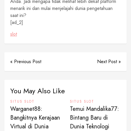
Anda. Jadi mengapa tidak melihat lebih dekat platform
menarik ini dan mulai menjelajahi dunia pengetahuan
saat ini?
[ad_2]
slot
« Previous Post
Next Post »
You May Also Like
SITUS SLOT
SITUS SLOT
Warganet88:
Temui Mandalika77:
Bangkitnya Kerajaan
Bintang Baru di
Virtual di Dunia
Dunia Teknologi