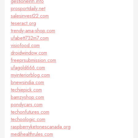
gestioneinh.info
prosportdaily.net
salesinvest22.com
teseract.org
trendy-ama-shop.com
ufabett732m7.com
visiofood.com
droidwindow.com
freeprsubmission.com
ufagold666.com
myinteriorblog.com
bnewsindia.com
techiepick.com
bamzyshop.com
pondycars.com
techonfutures.com
techoologic.com
raspberryketonescanada.org
medihealthrules.com