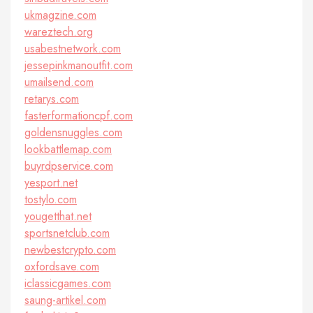
ukmagzine.com
wareztech.org
usabestnetwork.com
jessepinkmanoutfit.com
umailsend.com
retarys.com
fasterformationcpf.com
goldensnuggles.com
lookbattlemap.com
buyrdpservice.com
yesport.net
tostylo.com
yougetthat.net
sportsnetclub.com
newbestcrypto.com
oxfordsave.com
iclassicgames.com
saung-artikel.com