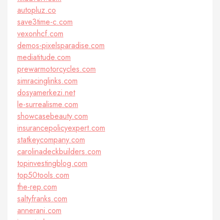
autopluz.co
save3time-c.com
vexonhcf.com
demos-pixelsparadise.com
mediatitude.com
prewarmotorcycles.com
simracinglinks.com
dosyamerkezi.net
le-surrealisme.com
showcasebeauty.com
insurancepolicyexpert.com
statkeycompany.com
carolinadeckbuilders.com
topinvestingblog.com
top50tools.com
the-rep.com
saltyfranks.com
annerani.com