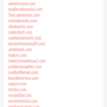
gamersrope.com
exellewebmedia.com
free-gamestop.com
sinbadtravels.com
ukmagzine.com
wareztech.org
usabestnetwork.com
jessepinkmanoutfit.com
umailsend.com
retarys.com
fasterformationcpf.com
goldensnuggles.com
lookbattlemap.com
buyrdpservice.com
yesport.net
tostylo.com
yougetthat.net
sportsnetclub.com
newbestcrypto.com