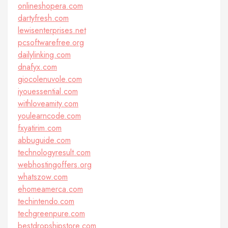
onlineshopera.com
dartyfresh.com
lewisenterprises.net
pcsoftwarefree.org
dailylinking.com
dnafyx.com
giocolenuvole.com
iyouessential.com
withloveamity.com
youlearncode.com
fxyatirim.com
abbuguide.com
technologyresult.com
webhostingoffers.org
whatszow.com
ehomeamerca.com
techintendo.com
techgreenpure.com
bestdropshipstore.com