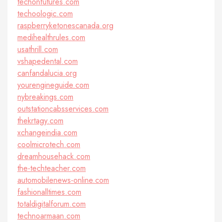
techonfutures.com
techoologic.com
raspberryketonescanada.org
medihealthrules.com
usathrill.com
vshapedental.com
canfandalucia.org
yourengineguide.com
nybreakings.com
outstationcabsservices.com
thekrtagy.com
xchangeindia.com
coolmicrotech.com
dreamhousehack.com
the-techteacher.com
automobilenews-online.com
fashionalltimes.com
totaldigitalforum.com
technoarmaan.com