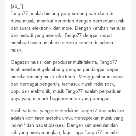
[ad_1]
Tango77 adalah bintang yang sedang naik daun di
dunia musik, memikat penonton dengan perpaduan unik
dari suara elektronik dan indie. Dengan ketukan menular
dan melodi yang menarik, Tango77 dengan cepat
membuat nama untuk diri mereka sendiri di industri
musik.
Gagasan musisi dan produser multi-talenta, Tango77
telah membuat gelombang dengan pandangan segar
mereka tentang musik elektronik. Menggambar inspirasi
dari berbagai pengaruh, termasuk musik indie rock,
pop, dan elektronik, musik Tango77 adalah perpaduan
gaya yang menarik bagi penonton yang beragam.
Salah satu hal yang membedakan Tango77 dari artis lain
adalah komitmen mereka untuk menciptakan musik yang
inovatif dan dapat diakses. Dengan kait menular dan
lirik yang menyenangkan, lagu -lagu Tango77 memiliki