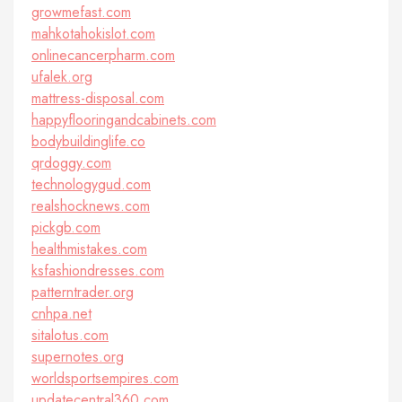
growmefast.com
mahkotahokislot.com
onlinecancerpharm.com
ufalek.org
mattress-disposal.com
happyflooringandcabinets.com
bodybuildinglife.co
qrdoggy.com
technologygud.com
realshocknews.com
pickgb.com
healthmistakes.com
ksfashiondresses.com
patterntrader.org
cnhpa.net
sitalotus.com
supernotes.org
worldsportsempires.com
updatecentral360.com