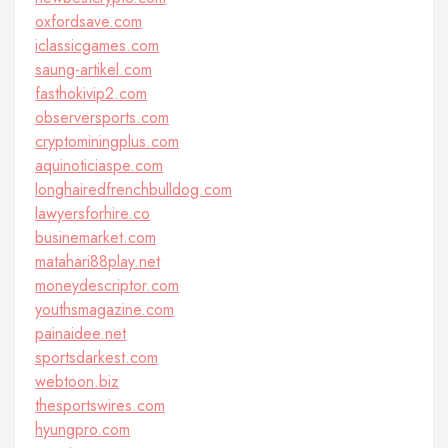
oxfordsave.com
iclassicgames.com
saung-artikel.com
fasthokivip2.com
observersports.com
cryptominingplus.com
aquinoticiaspe.com
longhairedfrenchbulldog.com
lawyersforhire.co
businemarket.com
matahari88play.net
moneydescriptor.com
youthsmagazine.com
painaidee.net
sportsdarkest.com
webtoon.biz
thesportswires.com
hyungpro.com