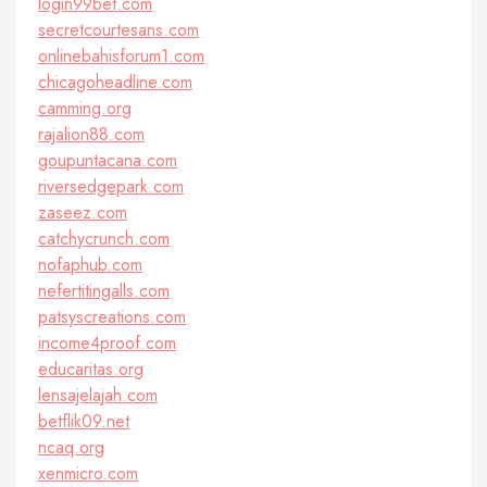
login99bet.com
secretcourtesans.com
onlinebahisforum1.com
chicagoheadline.com
camming.org
rajalion88.com
goupuntacana.com
riversedgepark.com
zaseez.com
catchycrunch.com
nofaphub.com
nefertitingalls.com
patsyscreations.com
income4proof.com
educaritas.org
lensajelajah.com
betflik09.net
ncaq.org
xenmicro.com