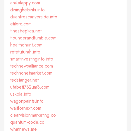
anikalappy.com
dininghelsinki.info
duanfrescariverside.info
etilerx.com
finestreplica.net
flounderandfumble.com
healthohunt.com
retefuturah.info
smartinvestinginfo.info
technewsalliance.com
technonetmarket.com
tedstanger.net
ufabett732um3.com
uskola.info
wagonpaints.info
waitfornext.com
clearvisionmarketing.co
quantum-code.co
whatnews.me