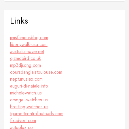
Links
jimsfamousbbq.com
libertywalk-usa.com
australiamovie.net
gizmobird.co.uk
mp3djsong.com
coursdanglaistoulouse.com
neptunuslex.com
auguri-di-natale.info
michelewatch.us
omega--watches.us
breitling-watches.us
tgarnettcentrallautoads.com
fixadvert.com
autopluz.co