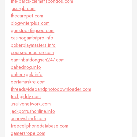
the-parcs-clematiscondos.com
jusu-gb.com
thecarepet.com
blogwriterplus.com
guestpostingseo.com
casinogambitpro.info
pokerplaymasters.info
courseoncourse.com
bantinbatdongsan247.com
bahednog.info
bahenxgek.info
pertamaskre.com
threadsvideoandphotodownloader.com
techgiddy.com
usalivenetwork.com
jackpotrushonline.info
ucnewshindi.com
freecellphonedatabase.com
gamersrope.com