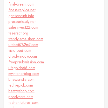
final-dream.com
finest-replica.net
gestioneinh.info
prosportdaily.net
salesinvest22.com
teseract.org
trendy-ama-shop.com
ufabett732m7.com
visiofood.com
droidwindow.com
freeprsubmission.com
ufagold666.com
myinteriorblog.com
bnewsindia.com
techiepick.com
bamzyshop.com
pondycars.com
techonfutures.com