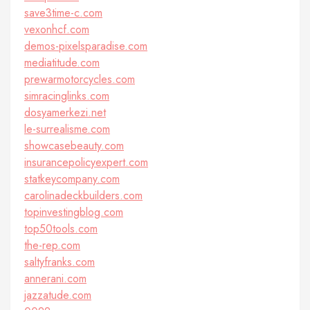
save3time-c.com
vexonhcf.com
demos-pixelsparadise.com
mediatitude.com
prewarmotorcycles.com
simracinglinks.com
dosyamerkezi.net
le-surrealisme.com
showcasebeauty.com
insurancepolicyexpert.com
statkeycompany.com
carolinadeckbuilders.com
topinvestingblog.com
top50tools.com
the-rep.com
saltyfranks.com
annerani.com
jazzatude.com