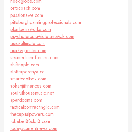
needglobe.com
ortocoach.com
passionawe.com
pittsburghpaintingprofessionals.com
plumberryworks.com
psychoterapiawioletanowak.com
quickultimate.com
quirkyquester.com
sexmedicineformen.com
shiftripple.com
slotterpercaya.co
smartcoolbox.com
sohanjitfinances.com
soulfulhousemusic.net
sparklooms.com
tacticalcontractingllc.com
thecapitalpowers.com
tobabet88slot3.com
todayscurrentnews.com