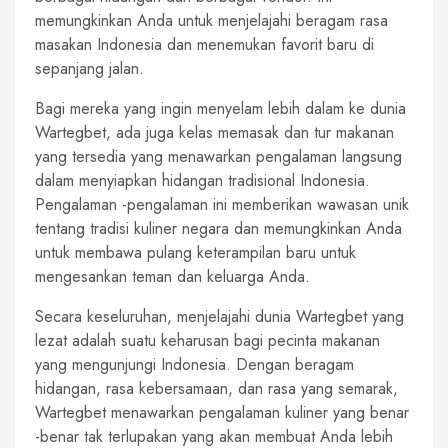
memungkinkan Anda untuk menjelajahi beragam rasa
masakan Indonesia dan menemukan favorit baru di
sepanjang jalan.
Bagi mereka yang ingin menyelam lebih dalam ke dunia
Wartegbet, ada juga kelas memasak dan tur makanan
yang tersedia yang menawarkan pengalaman langsung
dalam menyiapkan hidangan tradisional Indonesia.
Pengalaman -pengalaman ini memberikan wawasan unik
tentang tradisi kuliner negara dan memungkinkan Anda
untuk membawa pulang keterampilan baru untuk
mengesankan teman dan keluarga Anda.
Secara keseluruhan, menjelajahi dunia Wartegbet yang
lezat adalah suatu keharusan bagi pecinta makanan
yang mengunjungi Indonesia. Dengan beragam
hidangan, rasa kebersamaan, dan rasa yang semarak,
Wartegbet menawarkan pengalaman kuliner yang benar
-benar tak terlupakan yang akan membuat Anda lebih