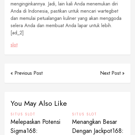
menginginkannya. Jadi, lain kali Anda menemukan diri
Anda di Indonesia, pastikan untuk mencari wartegbet
dan memulai petualangan kuliner yang akan menggoda
selera Anda dan membuat Anda lapar untuk lebih.
[ad_2]
slot
« Previous Post
Next Post »
You May Also Like
SITUS SLOT
SITUS SLOT
Melepaskan Potensi
Menangkan Besar
Sigma168:
Dengan Jackpot168: