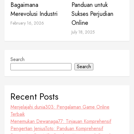
Bagaimana
Panduan untuk
Merevolusi Industri
Sukses Perjudian
Online
February 16, 2026
July 18, 2025
Search
Search
Recent Posts
Menjelajahi dunia303: Pengalaman Game Online
Terbaik
Menemukan Dewanaga77: Tinjauan Komprehensif
Pengertian JeniusToto: Panduan Komprehensif