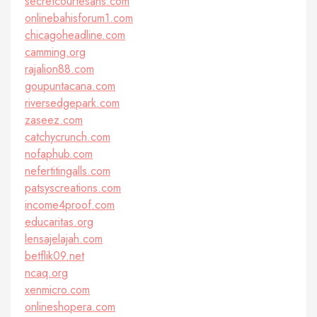
secretcourtesans.com
onlinebahisforum1.com
chicagoheadline.com
camming.org
rajalion88.com
goupuntacana.com
riversedgepark.com
zaseez.com
catchycrunch.com
nofaphub.com
nefertitingalls.com
patsyscreations.com
income4proof.com
educaritas.org
lensajelajah.com
betflik09.net
ncaq.org
xenmicro.com
onlineshopera.com