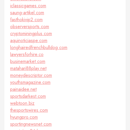
iclassicgames.com
saung-artikel.com
fasthokivip2.com
observersports.com
cryptominingplus.com
aquinoticiaspe.com
longhairedfrenchbulldog.com
lawyersforhire.co
businemarket.com
matahari88play.net
moneydescriptor.com
youthsmagazine.com
painaidee.net
sportsdarkest.com
webtoon.biz
thesportswires.com
hyungpro.com
sportingnewsnet.com