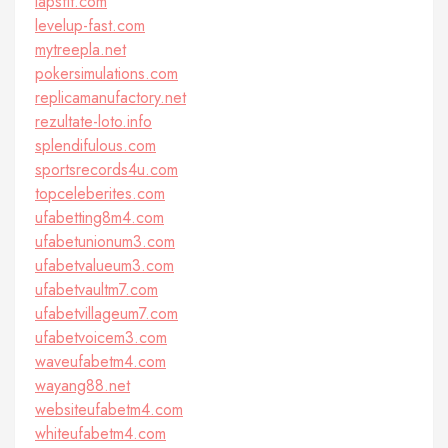
lapsfit.com
levelup-fast.com
mytreepla.net
pokersimulations.com
replicamanufactory.net
rezultate-loto.info
splendifulous.com
sportsrecords4u.com
topceleberites.com
ufabetting8m4.com
ufabetunionum3.com
ufabetvalueum3.com
ufabetvaultm7.com
ufabetvillageum7.com
ufabetvoicem3.com
waveufabetm4.com
wayang88.net
websiteufabetm4.com
whiteufabetm4.com