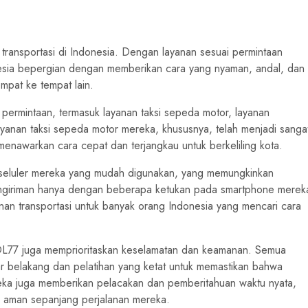
 transportasi di Indonesia. Dengan layanan sesuai permintaan
esia bepergian dengan memberikan cara yang nyaman, andal, dan
empat ke tempat lain.
ermintaan, termasuk layanan taksi sepeda motor, layanan
yanan taksi sepeda motor mereka, khususnya, telah menjadi sanga
menawarkan cara cepat dan terjangkau untuk berkeliling kota.
si seluler mereka yang mudah digunakan, yang memungkinkan
ngiriman hanya dengan beberapa ketukan pada smartphone merek
an transportasi untuk banyak orang Indonesia yang mencari cara
JOL77 juga memprioritaskan keselamatan dan keamanan. Semua
r belakang dan pelatihan yang ketat untuk memastikan bahwa
ka juga memberikan pelacakan dan pemberitahuan waktu nyata,
aman sepanjang perjalanan mereka.