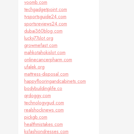
voomb.com
techgadgetpoint.com
tvsportsguide24.com
sportsreviews24.com
dubai360blog.com
lucky77slot.org
growmefast.com
mahkotahokislot.com
onlinecancerpharm.com
ufalek.org
mattress-disposal.com
happyflooringandcabinets.com
bodybuildinglife.co
qrdoggy.com
technologygud.com
realshocknews.com
pickgb.com
healthmistakes.com
ksfashiondresses.com