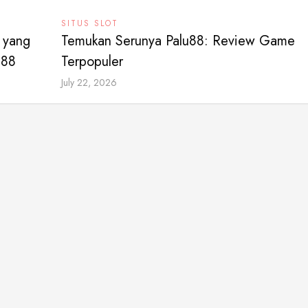
SITUS SLOT
 yang
Temukan Serunya Palu88: Review Game
188
Terpopuler
July 22, 2026