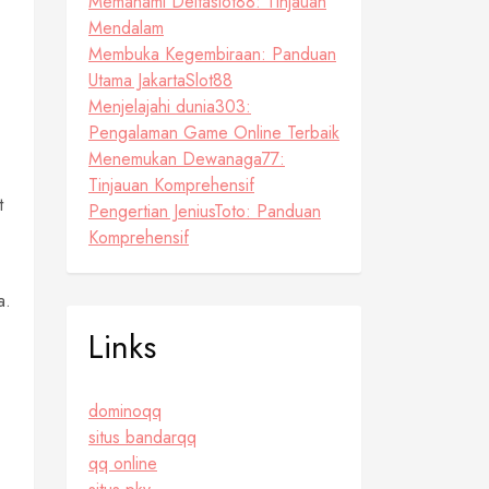
Memahami Deltaslot88: Tinjauan
Mendalam
Membuka Kegembiraan: Panduan
Utama JakartaSlot88
Menjelajahi dunia303:
Pengalaman Game Online Terbaik
Menemukan Dewanaga77:
Tinjauan Komprehensif
t
Pengertian JeniusToto: Panduan
Komprehensif
a.
Links
dominoqq
situs bandarqq
qq online