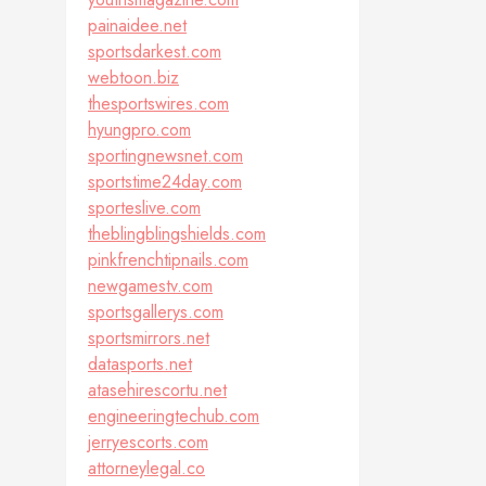
painaidee.net
sportsdarkest.com
webtoon.biz
thesportswires.com
hyungpro.com
sportingnewsnet.com
sportstime24day.com
sporteslive.com
theblingblingshields.com
pinkfrenchtipnails.com
newgamestv.com
sportsgallerys.com
sportsmirrors.net
datasports.net
atasehirescortu.net
engineeringtechub.com
jerryescorts.com
attorneylegal.co