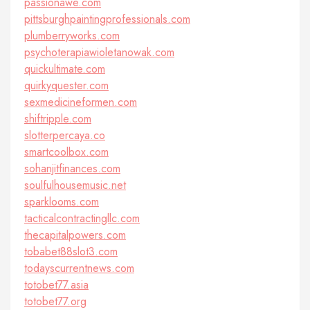
passionawe.com
pittsburghpaintingprofessionals.com
plumberryworks.com
psychoterapiawioletanowak.com
quickultimate.com
quirkyquester.com
sexmedicineformen.com
shiftripple.com
slotterpercaya.co
smartcoolbox.com
sohanjitfinances.com
soulfulhousemusic.net
sparklooms.com
tacticalcontractingllc.com
thecapitalpowers.com
tobabet88slot3.com
todayscurrentnews.com
totobet77.asia
totobet77.org