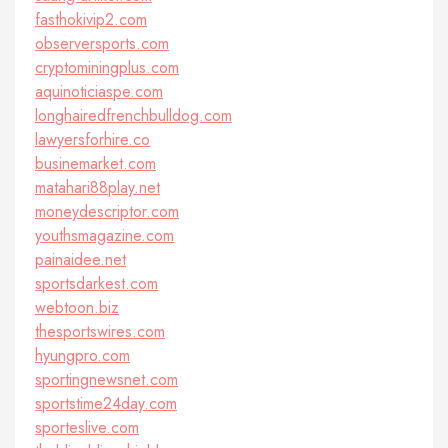
fasthokivip2.com
observersports.com
cryptominingplus.com
aquinoticiaspe.com
longhairedfrenchbulldog.com
lawyersforhire.co
businemarket.com
matahari88play.net
moneydescriptor.com
youthsmagazine.com
painaidee.net
sportsdarkest.com
webtoon.biz
thesportswires.com
hyungpro.com
sportingnewsnet.com
sportstime24day.com
sporteslive.com