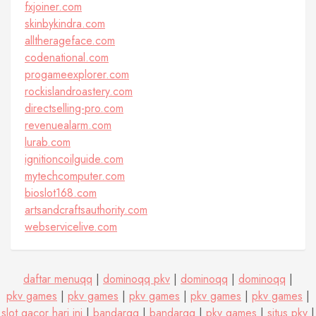
fxjoiner.com
skinbykindra.com
alltherageface.com
codenational.com
progameexplorer.com
rockislandroastery.com
directselling-pro.com
revenuealarm.com
lurab.com
ignitioncoilguide.com
mytechcomputer.com
bioslot168.com
artsandcraftsauthority.com
webservicelive.com
daftar menuqq
|
dominoqq pkv
|
dominoqq
|
dominoqq
|
pkv games
|
pkv games
|
pkv games
|
pkv games
|
pkv games
|
slot gacor hari ini
|
bandarqq
|
bandarqq
|
pkv games
|
situs pkv
|