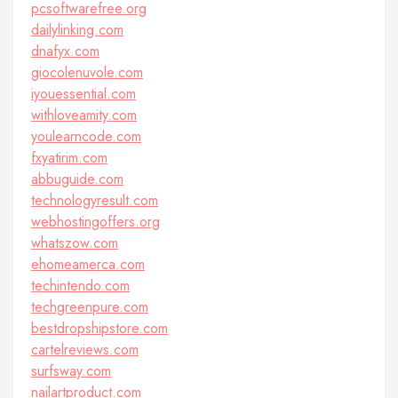
pcsoftwarefree.org
dailylinking.com
dnafyx.com
giocolenuvole.com
iyouessential.com
withloveamity.com
youlearncode.com
fxyatirim.com
abbuguide.com
technologyresult.com
webhostingoffers.org
whatszow.com
ehomeamerca.com
techintendo.com
techgreenpure.com
bestdropshipstore.com
cartelreviews.com
surfsway.com
nailartproduct.com