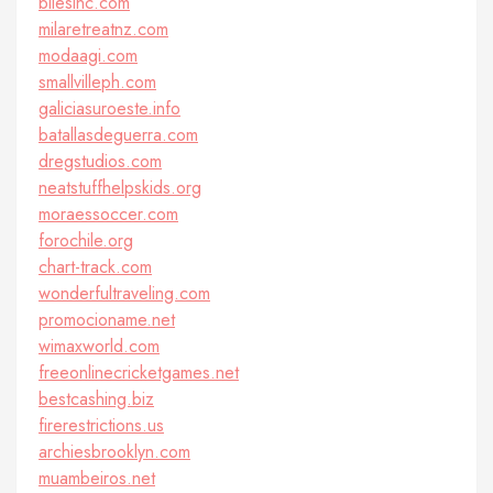
bilesinc.com
milaretreatnz.com
modaagi.com
smallvilleph.com
galiciasuroeste.info
batallasdeguerra.com
dregstudios.com
neatstuffhelpskids.org
moraessoccer.com
forochile.org
chart-track.com
wonderfultraveling.com
promocioname.net
wimaxworld.com
freeonlinecricketgames.net
bestcashing.biz
firerestrictions.us
archiesbrooklyn.com
muambeiros.net