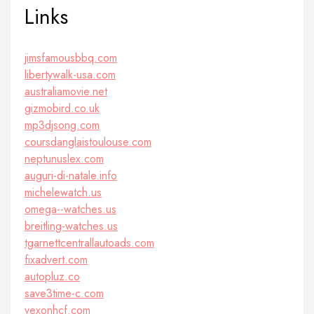
Links
jimsfamousbbq.com
libertywalk-usa.com
australiamovie.net
gizmobird.co.uk
mp3djsong.com
coursdanglaistoulouse.com
neptunuslex.com
auguri-di-natale.info
michelewatch.us
omega--watches.us
breitling-watches.us
tgarnettcentrallautoads.com
fixadvert.com
autopluz.co
save3time-c.com
vexonhcf.com