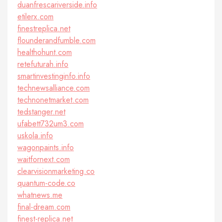
duanfrescariverside.info
etilerx.com
finestreplica.net
flounderandfumble.com
healthohunt.com
retefuturah.info
smartinvestinginfo.info
technewsalliance.com
technonetmarket.com
tedstanger.net
ufabett732um3.com
uskola.info
wagonpaints.info
waitfornext.com
clearvisionmarketing.co
quantum-code.co
whatnews.me
final-dream.com
finest-replica.net