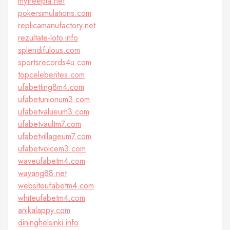
mytreepla.net
pokersimulations.com
replicamanufactory.net
rezultate-loto.info
splendifulous.com
sportsrecords4u.com
topceleberites.com
ufabetting8m4.com
ufabetunionum3.com
ufabetvalueum3.com
ufabetvaultm7.com
ufabetvillageum7.com
ufabetvoicem3.com
waveufabetm4.com
wayang88.net
websiteufabetm4.com
whiteufabetm4.com
anikalappy.com
dininghelsinki.info