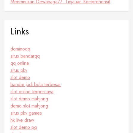
Menemukan Dewanaga77: Tinjauan Komprehensif
Links
dominoqq
situs bandarqq
qq online
situs pkv
slot demo
bandar judi bola terbesar
slot online terpercaya
slot demo mahjong
demo slot mahjong
situs pkv games
hk live draw
slot demo pg