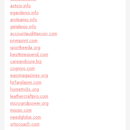
asticio.info
egardenio.info
arxteamio.info
getalexio.info
accountaudittaxcon.com
prymprint.com
sportkeeda.org
besttimespend.com
careandcure.biz
cogniyo.com
easymagazines.org
hirfanjilasmi.com
hometricks.org
leathercraftpro.com
microgridpower.org
mixiqo.com
needglobe.com
ortocoach.com