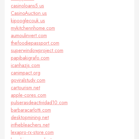
casinoloans5.us
CasinoAuction.us
kipooglecouk.us
mykitchennhome.com
aumoulinvert.com
thefoodiepassport.com
superwindowproject.com
papibakigrafo.com
icanhazjs.com
canimpact.org
goviralstudy.com
cartourism.net
apple-cores.com
pulserasdeactividad10.com
barbaracarlotti.com
desktopmining.net
inthebleachers.net
lexapro-rx-store.com