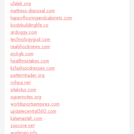
ufalek.org
mattress-disposal.com
happyflooringandcabinets.com
bodybuildinglife.co
qrdoggy.com
technologygud.com
realshocknews.com
pickgb.com
healthmistakes.com
ksfashiondresses.com
patterntrader.org
cnhpa.net
sitalotus.com
supernotes.org
worldsportsempires.com
updatecentral360.com
katamastah.com
zqscore.net
aseleraio.info