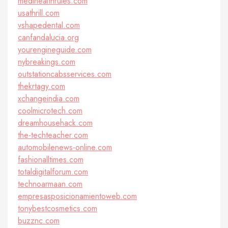
medihealthrules.com
usathrill.com
vshapedental.com
canfandalucia.org
yourengineguide.com
nybreakings.com
outstationcabsservices.com
thekrtagy.com
xchangeindia.com
coolmicrotech.com
dreamhousehack.com
the-techteacher.com
automobilenews-online.com
fashionalltimes.com
totaldigitalforum.com
technoarmaan.com
empresasposicionamientoweb.com
tonybestcosmetics.com
buzznc.com