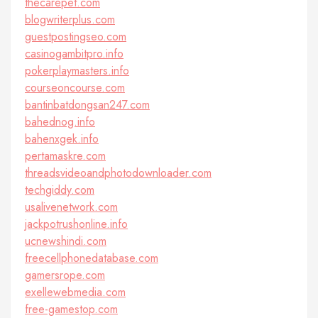
thecarepet.com
blogwriterplus.com
guestpostingseo.com
casinogambitpro.info
pokerplaymasters.info
courseoncourse.com
bantinbatdongsan247.com
bahednog.info
bahenxgek.info
pertamaskre.com
threadsvideoandphotodownloader.com
techgiddy.com
usalivenetwork.com
jackpotrushonline.info
ucnewshindi.com
freecellphonedatabase.com
gamersrope.com
exellewebmedia.com
free-gamestop.com