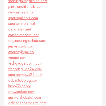
theblingblingshields.com
pinkfrenchtipnails.com
newgamestv.com
sportsgallerys.com
sportsmirrors.net
datasports.net
atasehirescortu.net
engineeringtechub.com
jerryescorts.com
attorneylegal.co
voomb.com
techgadgetpoint.com
tvsportsguide24.com
sportsreviews24.com
dubai360blog.com
lucky77slot.org
growmefast.com
mahkotahokislot.com
onlinecancerpharm.com