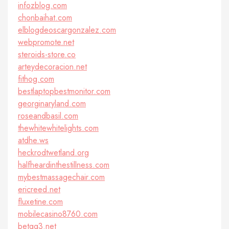
infozblog.com
chonbaihat.com
elblogdeoscargonzalez.com
webpromote.net
steroids-store.co
arteydecoracion.net
fithog.com
bestlaptopbestmonitor.com
georginaryland.com
roseandbasil.com
thewhitewhitelights.com
atdhe.ws
heckrodtwetland.org
halfheardinthestillness.com
mybestmassagechair.com
ericreed.net
fluxetine.com
mobilecasino8760.com
betqq3.net