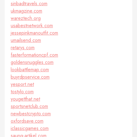
sinbadtravels.com
ukmagzine.com
wareztech.org
usabestnetwork.com
jessepinkmanoutfit.com
umailsend.com
retarys.com
fasterformationcpf.com
goldensnuggles.com
lookbattlemap.com
buyrdpservice.com
yesport.net
tostylo.com
yougetthat.net
sportsnetclub.com
newbestcrypto.com
oxfordsave.com
iclassicgames.com
saung-artikel.com