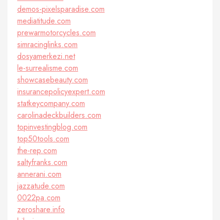
demos-pixelsparadise.com
mediatitude.com
prewarmotorcycles.com
simracinglinks.com
dosyamerkezi.net
le-surrealisme.com
showcasebeauty.com
insurancepolicyexpert.com
statkeycompany.com
carolinadeckbuilders.com
topinvestingblog.com
top50tools.com
the-rep.com
saltyfranks.com
annerani.com
jazzatude.com
0022pa.com
zeroshare.info