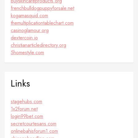
buyskincareproducts.org
frenchbulldogpuppyforsale.net
kogamasquid.com
themultiplicationtablechart.com
casinoglamour.org
dextercoin.io
christianarticledirectory.org
5homestyle.com
Links
stagehubs.com
1x2forum.net
login99bet.com
secretcourtesans.com
onlinebahisforum1.com