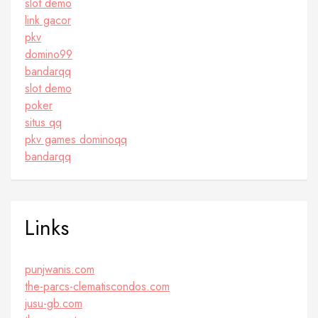
slot demo
link gacor
pkv
domino99
bandarqq
slot demo
poker
situs qq
pkv games dominoqq
bandarqq
Links
punjwanis.com
the-parcs-clematiscondos.com
jusu-gb.com