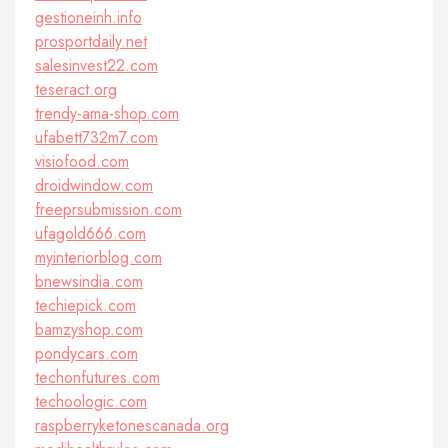
gestioneinh.info
prosportdaily.net
salesinvest22.com
teseract.org
trendy-ama-shop.com
ufabett732m7.com
visiofood.com
droidwindow.com
freeprsubmission.com
ufagold666.com
myinteriorblog.com
bnewsindia.com
techiepick.com
bamzyshop.com
pondycars.com
techonfutures.com
techoologic.com
raspberryketonescanada.org