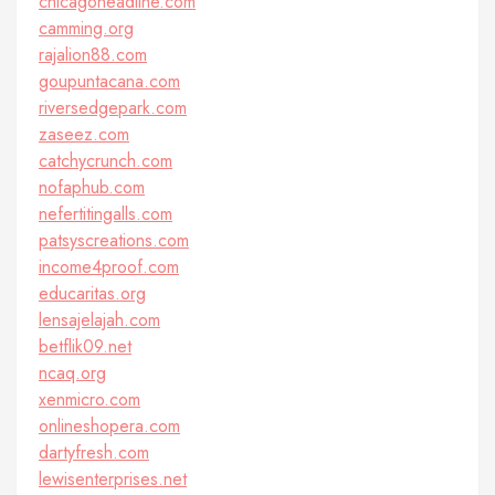
chicagoheadline.com
camming.org
rajalion88.com
goupuntacana.com
riversedgepark.com
zaseez.com
catchycrunch.com
nofaphub.com
nefertitingalls.com
patsyscreations.com
income4proof.com
educaritas.org
lensajelajah.com
betflik09.net
ncaq.org
xenmicro.com
onlineshopera.com
dartyfresh.com
lewisenterprises.net