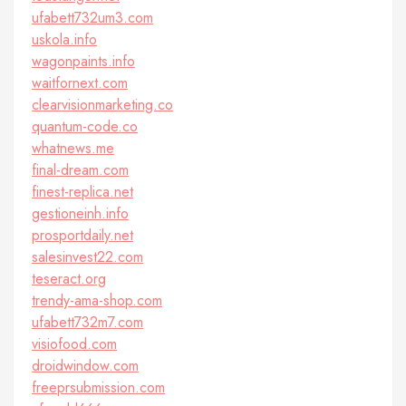
ufabett732um3.com
uskola.info
wagonpaints.info
waitfornext.com
clearvisionmarketing.co
quantum-code.co
whatnews.me
final-dream.com
finest-replica.net
gestioneinh.info
prosportdaily.net
salesinvest22.com
teseract.org
trendy-ama-shop.com
ufabett732m7.com
visiofood.com
droidwindow.com
freeprsubmission.com