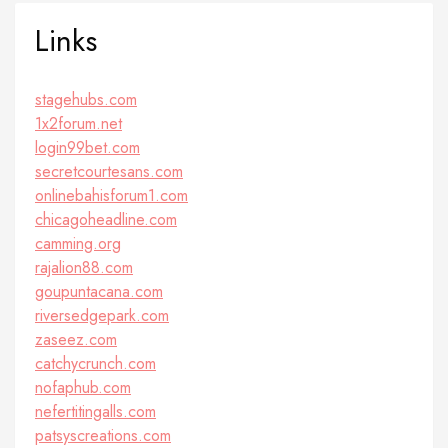
Links
stagehubs.com
1x2forum.net
login99bet.com
secretcourtesans.com
onlinebahisforum1.com
chicagoheadline.com
camming.org
rajalion88.com
goupuntacana.com
riversedgepark.com
zaseez.com
catchycrunch.com
nofaphub.com
nefertitingalls.com
patsyscreations.com