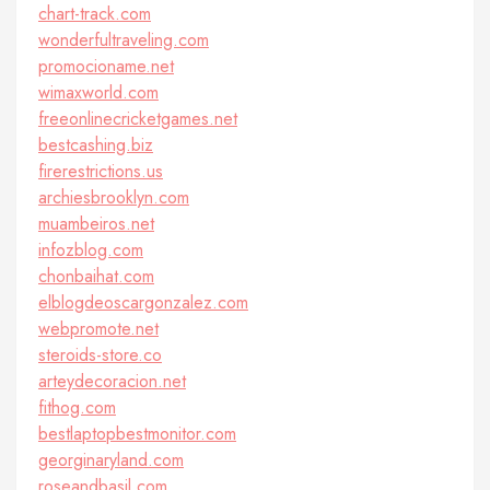
chart-track.com
wonderfultraveling.com
promocioname.net
wimaxworld.com
freeonlinecricketgames.net
bestcashing.biz
firerestrictions.us
archiesbrooklyn.com
muambeiros.net
infozblog.com
chonbaihat.com
elblogdeoscargonzalez.com
webpromote.net
steroids-store.co
arteydecoracion.net
fithog.com
bestlaptopbestmonitor.com
georginaryland.com
roseandbasil.com