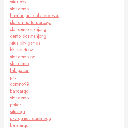
situs pkv
slot demo
bandar judi bola terbesar
slot online terpercaya
slot demo mahjong
demo slot mahjong
situs pkv games
hk live draw
slot demo pg
slot demo
link gacor
pkv
domino99
bandarqq
slot demo
poker
situs qq
pkv games dominoqq
bandarqq