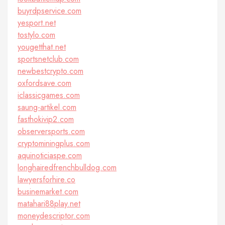
buyrdpservice.com
yesport.net
tostylo.com
yougetthat.net
sportsnetclub.com
newbestcrypto.com
oxfordsave.com
iclassicgames.com
saung-artikel.com
fasthokivip2.com
observersports.com
cryptominingplus.com
aquinoticiaspe.com
longhairedfrenchbulldog.com
lawyersforhire.co
businemarket.com
matahari88play.net
moneydescriptor.com