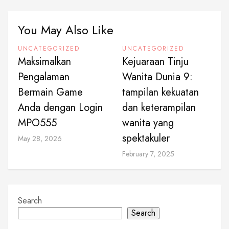
You May Also Like
UNCATEGORIZED
UNCATEGORIZED
Maksimalkan
Kejuaraan Tinju
Pengalaman
Wanita Dunia 9:
Bermain Game
tampilan kekuatan
Anda dengan Login
dan keterampilan
MPO555
wanita yang
spektakuler
May 28, 2026
February 7, 2025
Search
Search