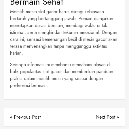
Bermain Sehat
Memilih mesin slot gacor harus diiringi kebiasaan
bertaruh yang bertanggung jawab. Pemain dianjurkan
menetapkan durasi bermain, membagi waktu untuk
istirahat, serta menghindari tekanan emosional. Dengan
cara ini, sensasi kemenangan kecil di mesin gacor akan
terasa menyenangkan tanpa mengganggu aktivitas
harian.
Semoga informasi ini membantu memahami alasan di
balik popularitas slot gacor dan memberikan panduan
praktis dalam memilih mesin yang sesuai dengan
preferensi bermain.
« Previous Post
Next Post »