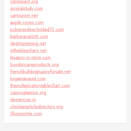
canimpact.org
goviralstudy.com
cartourism.net
apple-cores.com
pulserasdeactividad10.com
barbaracarlotti.com
desktopmining.net
inthebleachers.net
lexapro-rx-store.com
buyskincareproducts.org
frenchbulldogpuppyforsale.net
kogamasquid.com
themultiplicationtablechart.com
casinoglamour.org
dextercoin.io
christianarticledirectory.org
5homestyle.com