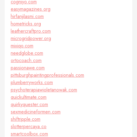
cogniyo.com
easymagazines.org
hirfanjilasmi.com
hometricks.org
leathercraftpro.com
microgridpower.org
mixiqo.com
needglobe.com
ortocoach.com
passionawe.com
pittsburghpaintingprofessionals.com
plumberryworks.com
psychoterapiawioletanowak.com
quickultimate.com
quirkyquester.com
sexmedicineformen.com
shiftripple.com
slotterpercaya.co
smartcoolbox.com