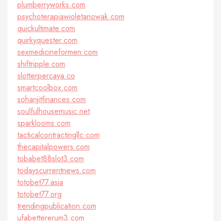
plumberryworks.com
psychoterapiawioletanowak.com
quickultimate.com
quirkyquester.com
sexmedicineformen.com
shiftripple.com
slotterpercaya.co
smartcoolbox.com
sohanjitfinances.com
soulfulhousemusic.net
sparklooms.com
tacticalcontractingllc.com
thecapitalpowers.com
tobabet88slot3.com
todayscurrentnews.com
totobet77.asia
totobet77.org
trendingpublication.com
ufabettererum3.com