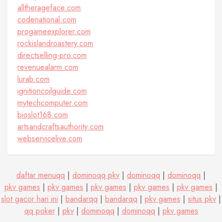
alltherageface.com
codenational.com
progameexplorer.com
rockislandroastery.com
directselling-pro.com
revenuealarm.com
lurab.com
ignitioncoilguide.com
mytechcomputer.com
bioslot168.com
artsandcraftsauthority.com
webservicelive.com
daftar menuqq
|
dominoqq pkv
|
dominoqq
|
dominoqq
|
pkv games
|
pkv games
|
pkv games
|
pkv games
|
pkv games
|
slot gacor hari ini
|
bandarqq
|
bandarqq
|
pkv games
|
situs pkv
|
qq poker
|
pkv
|
dominoqq
|
dominoqq
|
pkv games