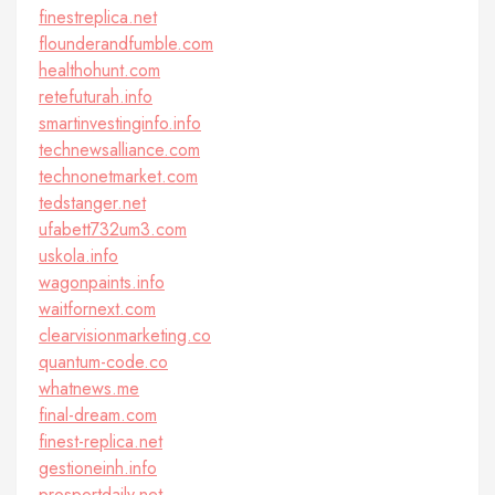
finestreplica.net
flounderandfumble.com
healthohunt.com
retefuturah.info
smartinvestinginfo.info
technewsalliance.com
technonetmarket.com
tedstanger.net
ufabett732um3.com
uskola.info
wagonpaints.info
waitfornext.com
clearvisionmarketing.co
quantum-code.co
whatnews.me
final-dream.com
finest-replica.net
gestioneinh.info
prosportdaily.net