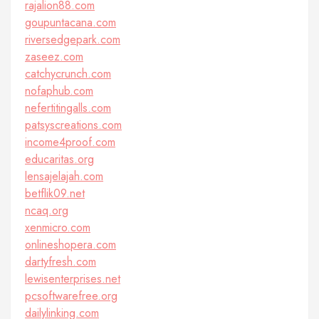
rajalion88.com
goupuntacana.com
riversedgepark.com
zaseez.com
catchycrunch.com
nofaphub.com
nefertitingalls.com
patsyscreations.com
income4proof.com
educaritas.org
lensajelajah.com
betflik09.net
ncaq.org
xenmicro.com
onlineshopera.com
dartyfresh.com
lewisenterprises.net
pcsoftwarefree.org
dailylinking.com