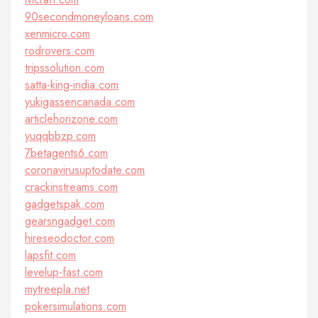
90secondmoneyloans.com
xenmicro.com
rodrovers.com
tripssolution.com
satta-king-india.com
yukigassencanada.com
articlehorizone.com
yuqqbbzp.com
7betagents6.com
coronavirusuptodate.com
crackinstreams.com
gadgetspak.com
gearsngadget.com
hireseodoctor.com
lapsfit.com
levelup-fast.com
mytreepla.net
pokersimulations.com