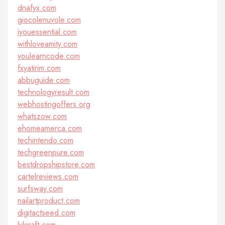
dnafyx.com
giocolenuvole.com
iyouessential.com
withloveamity.com
youlearncode.com
fxyatirim.com
abbuguide.com
technologyresult.com
webhostingoffers.org
whatszow.com
ehomeamerca.com
techintendo.com
techgreenpure.com
bestdropshipstore.com
cartelreviews.com
surfsway.com
nailartproduct.com
digitactseed.com
lvlcraft.com