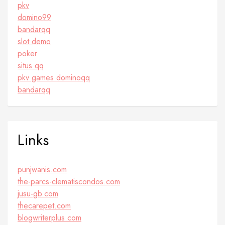
pkv
domino99
bandarqq
slot demo
poker
situs qq
pkv games dominoqq
bandarqq
Links
punjwanis.com
the-parcs-clematiscondos.com
jusu-gb.com
thecarepet.com
blogwriterplus.com