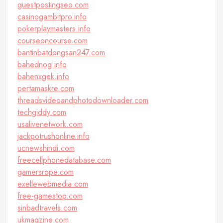
guestpostingseo.com
casinogambitpro.info
pokerplaymasters.info
courseoncourse.com
bantinbatdongsan247.com
bahednog.info
bahenxgek.info
pertamaskre.com
threadsvideoandphotodownloader.com
techgiddy.com
usalivenetwork.com
jackpotrushonline.info
ucnewshindi.com
freecellphonedatabase.com
gamersrope.com
exellewebmedia.com
free-gamestop.com
sinbadtravels.com
ukmagzine.com