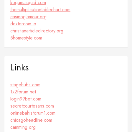
kogamasquid.com
themultiplicationtablechart.com
casinoglamour.org
dextercoin.io
christianarticledirectory.org
5homestyle.com
Links
stagehubs.com
1x2forum.net
login99bet.com
secretcourtesans.com
onlinebahisforum1.com
chicagoheadline.com
camming.org