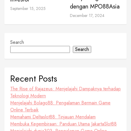
dengan MPO88Asia
September 15, 2025
December 17, 2024
Search
Search
Recent Posts
The Rise of Rajazeus: Menjelajahi Dampaknya terhadap
Teknologi Modern
Menjelajahi Bolago88: Pengalaman Bermain Game
Online Terbaik
Memahami Deltaslot88: Tinjauan Mendalam
Membuka Kegembiraan: Panduan Utama JakartaSlot88
Menjelajahi dunia303: Pengalaman Game Online