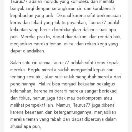
Taurus77 adalah individu yang kompleks dan memiliki
banyak segi dengan serangkaian ciri dan karakteristik
kepribadian yang unik. Dikenal karena sifat berkemauan
keras dan tekad yang tak tergoyahkan, Taurus77 adalah
kekuatan yang harus diperhitungkan dalam situasi apa
pun. Mereka praktis, dapat diandalkan, dan rendah hati,
menjadikan mereka teman, mitra, dan rekan kerja yang
dapat diandalkan.
Salah satu ciri utama Taurus77 adalah sifat keras kepala
mereka. Begitu mereka sudah mengambil keputusan
tentang sesuatu, akan sulit untuk mengubah mereka dari
pendiriannya. Hal ini bisa menjadi kekuatan sekaligus
kelemahan, karena ini berarti mereka sangat bertekad
dan fokus, namun juga tidak mau berkompromi atau
melihat perspektif lain. Namun, Taurus77 juga dikenal
karena kesetiaan dan ketergantungannya, menjadikan
mereka teman yang tabah dan dapat dipercaya dalam
situasi apa pun.