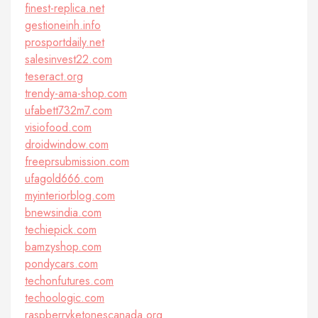
finest-replica.net
gestioneinh.info
prosportdaily.net
salesinvest22.com
teseract.org
trendy-ama-shop.com
ufabett732m7.com
visiofood.com
droidwindow.com
freeprsubmission.com
ufagold666.com
myinteriorblog.com
bnewsindia.com
techiepick.com
bamzyshop.com
pondycars.com
techonfutures.com
techoologic.com
raspberryketonescanada.org