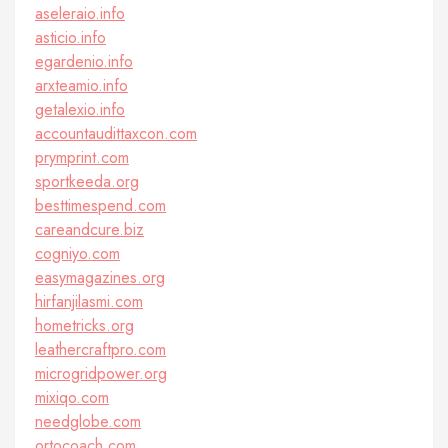
aseleraio.info
asticio.info
egardenio.info
arxteamio.info
getalexio.info
accountaudittaxcon.com
prymprint.com
sportkeeda.org
besttimespend.com
careandcure.biz
cogniyo.com
easymagazines.org
hirfanjilasmi.com
hometricks.org
leathercraftpro.com
microgridpower.org
mixiqo.com
needglobe.com
ortocoach.com