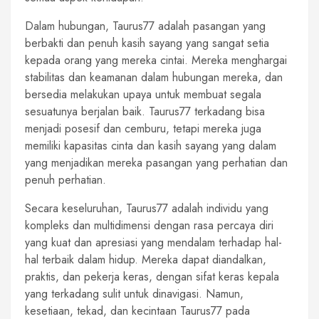
Dalam hubungan, Taurus77 adalah pasangan yang
berbakti dan penuh kasih sayang yang sangat setia
kepada orang yang mereka cintai. Mereka menghargai
stabilitas dan keamanan dalam hubungan mereka, dan
bersedia melakukan upaya untuk membuat segala
sesuatunya berjalan baik. Taurus77 terkadang bisa
menjadi posesif dan cemburu, tetapi mereka juga
memiliki kapasitas cinta dan kasih sayang yang dalam
yang menjadikan mereka pasangan yang perhatian dan
penuh perhatian.
Secara keseluruhan, Taurus77 adalah individu yang
kompleks dan multidimensi dengan rasa percaya diri
yang kuat dan apresiasi yang mendalam terhadap hal-
hal terbaik dalam hidup. Mereka dapat diandalkan,
praktis, dan pekerja keras, dengan sifat keras kepala
yang terkadang sulit untuk dinavigasi. Namun,
kesetiaan, tekad, dan kecintaan Taurus77 pada