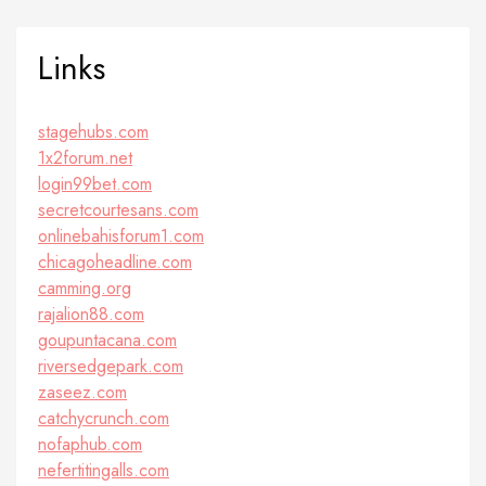
Links
stagehubs.com
1x2forum.net
login99bet.com
secretcourtesans.com
onlinebahisforum1.com
chicagoheadline.com
camming.org
rajalion88.com
goupuntacana.com
riversedgepark.com
zaseez.com
catchycrunch.com
nofaphub.com
nefertitingalls.com