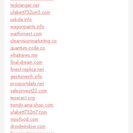
tedstanger.net
ufabett732um3.com
uskola.info
wagonpaints.info
waitfornext.com
clearvisionmarketing.co
quantum-code.co
whatnews.me
final-dream.com
finest-replica.net
gestioneinh.info
prosportdaily.net
salesinvest22.com
teseract.org
trendy-ama-shop.com
ufabett732m7.com
visiofood.com
droidwindow.com