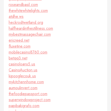
roseandbasil.com
thewhitewhitelights.com
atdhe.ws
heckrodtwetland.org
halfheardinthestillness.com
mybestmassagechair.com
ericreed.net
fluxetine.com
mobilecasino8760.com
betqq3.net
casinoloans5.us
CasinoAuction.us
kipooglecouk.us
mykitchennhome.com
aumoulinvert.com
thefoodiepassport.com
superwindowproject.com
papibakigrafo.com