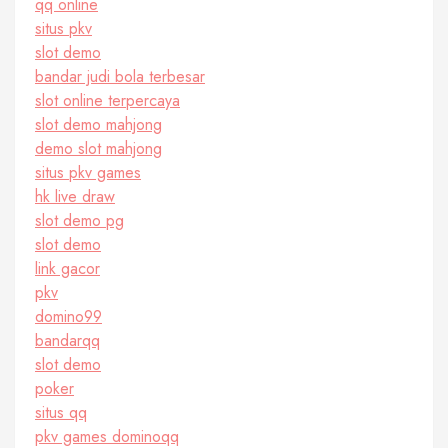
qq online
situs pkv
slot demo
bandar judi bola terbesar
slot online terpercaya
slot demo mahjong
demo slot mahjong
situs pkv games
hk live draw
slot demo pg
slot demo
link gacor
pkv
domino99
bandarqq
slot demo
poker
situs qq
pkv games dominoqq