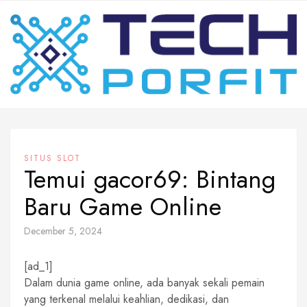
Skip
to
content
SITUS SLOT
Temui gacor69: Bintang
Baru Game Online
December 5, 2024
[ad_1]
Dalam dunia game online, ada banyak sekali pemain
yang terkenal melalui keahlian, dedikasi, dan