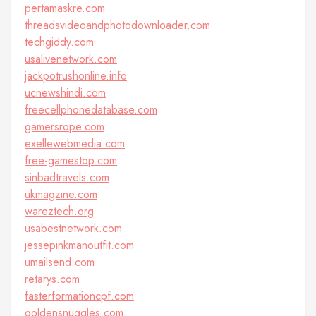
pertamaskre.com
threadsvideoandphotodownloader.com
techgiddy.com
usalivenetwork.com
jackpotrushonline.info
ucnewshindi.com
freecellphonedatabase.com
gamersrope.com
exellewebmedia.com
free-gamestop.com
sinbadtravels.com
ukmagzine.com
wareztech.org
usabestnetwork.com
jessepinkmanoutfit.com
umailsend.com
retarys.com
fasterformationcpf.com
goldensnuggles.com