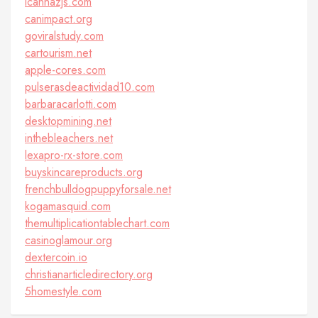
icanhazjs.com
canimpact.org
goviralstudy.com
cartourism.net
apple-cores.com
pulserasdeactividad10.com
barbaracarlotti.com
desktopmining.net
inthebleachers.net
lexapro-rx-store.com
buyskincareproducts.org
frenchbulldogpuppyforsale.net
kogamasquid.com
themultiplicationtablechart.com
casinoglamour.org
dextercoin.io
christianarticledirectory.org
5homestyle.com