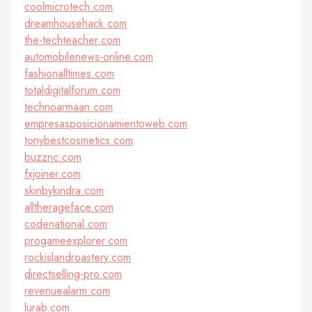
coolmicrotech.com
dreamhousehack.com
the-techteacher.com
automobilenews-online.com
fashionalltimes.com
totaldigitalforum.com
technoarmaan.com
empresasposicionamientoweb.com
tonybestcosmetics.com
buzznc.com
fxjoiner.com
skinbykindra.com
alltherageface.com
codenational.com
progameexplorer.com
rockislandroastery.com
directselling-pro.com
revenuealarm.com
lurab.com