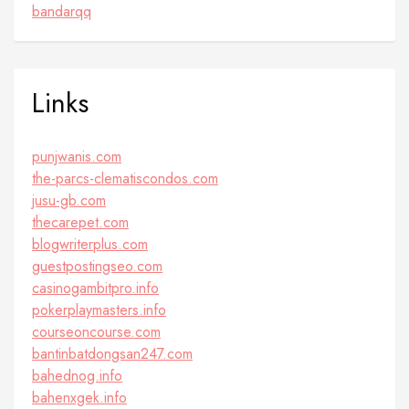
bandarqq
Links
punjwanis.com
the-parcs-clematiscondos.com
jusu-gb.com
thecarepet.com
blogwriterplus.com
guestpostingseo.com
casinogambitpro.info
pokerplaymasters.info
courseoncourse.com
bantinbatdongsan247.com
bahednog.info
bahenxgek.info