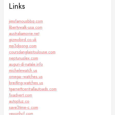
Links
jimsfamousbbq.com
libertywalk-usa.com
australiamovie.net
gizmobird.co.uk
mp3djsong.com
coursdanglaistoulouse.com
neptunuslex.com
auguri-di-natale.info
michelewatch.us
omega--watches.us
breitling-watches.us
tgarnettcentrallautoads.com
fixadvert.com
autopluz.co
save3time-c.com
vexonhcf.com