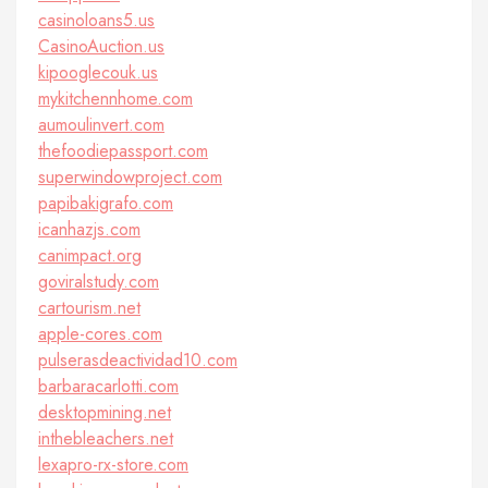
casinoloans5.us
CasinoAuction.us
kipooglecouk.us
mykitchennhome.com
aumoulinvert.com
thefoodiepassport.com
superwindowproject.com
papibakigrafo.com
icanhazjs.com
canimpact.org
goviralstudy.com
cartourism.net
apple-cores.com
pulserasdeactividad10.com
barbaracarlotti.com
desktopmining.net
inthebleachers.net
lexapro-rx-store.com