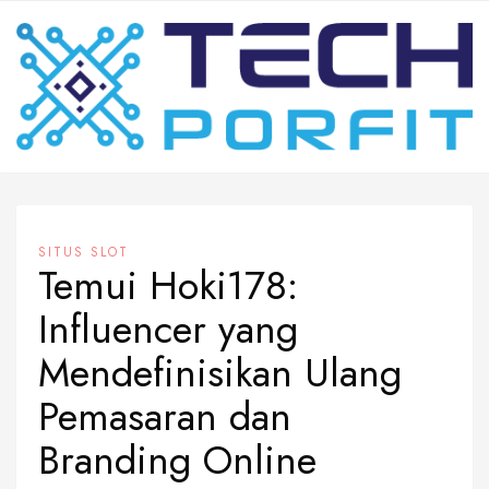
Skip
to
content
SITUS SLOT
Temui Hoki178:
Influencer yang
Mendefinisikan Ulang
Pemasaran dan
Branding Online