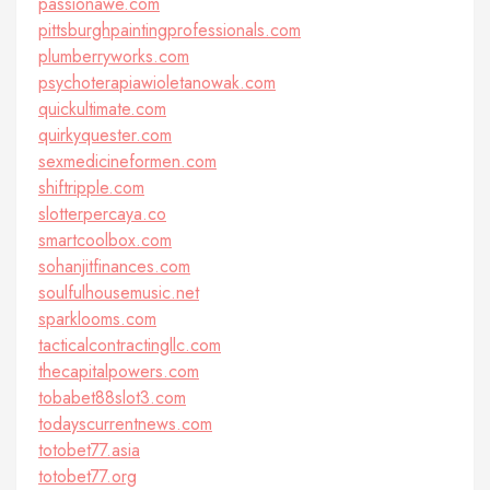
passionawe.com
pittsburghpaintingprofessionals.com
plumberryworks.com
psychoterapiawioletanowak.com
quickultimate.com
quirkyquester.com
sexmedicineformen.com
shiftripple.com
slotterpercaya.co
smartcoolbox.com
sohanjitfinances.com
soulfulhousemusic.net
sparklooms.com
tacticalcontractingllc.com
thecapitalpowers.com
tobabet88slot3.com
todayscurrentnews.com
totobet77.asia
totobet77.org