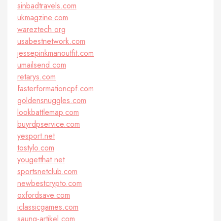
sinbadtravels.com
ukmagzine.com
wareztech.org
usabestnetwork.com
jessepinkmanoutfit.com
umailsend.com
retarys.com
fasterformationcpf.com
goldensnuggles.com
lookbattlemap.com
buyrdpservice.com
yesport.net
tostylo.com
yougetthat.net
sportsnetclub.com
newbestcrypto.com
oxfordsave.com
iclassicgames.com
saung-artikel.com