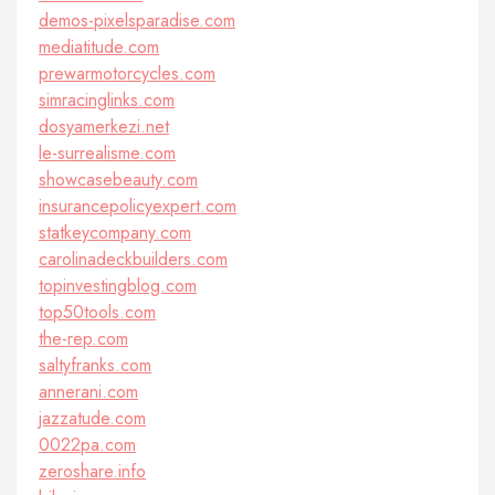
demos-pixelsparadise.com
mediatitude.com
prewarmotorcycles.com
simracinglinks.com
dosyamerkezi.net
le-surrealisme.com
showcasebeauty.com
insurancepolicyexpert.com
statkeycompany.com
carolinadeckbuilders.com
topinvestingblog.com
top50tools.com
the-rep.com
saltyfranks.com
annerani.com
jazzatude.com
0022pa.com
zeroshare.info