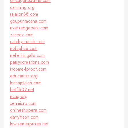
chicagoheadline.com
camming.org
rajalion88.com
goupuntacana.com
riversedgepark.com
zaseez.com
catchycrunch.com
nofaphub.com
nefertitingalls.com
patsyscreations.com
income4proof.com
educaritas.org
lensajelajah.com
betflik09.net
ncaq.org
xenmicro.com
onlineshopera.com
dartyfresh.com
lewisenterprises.net