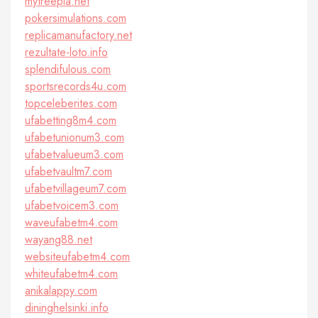
mytreepla.net
pokersimulations.com
replicamanufactory.net
rezultate-loto.info
splendifulous.com
sportsrecords4u.com
topceleberites.com
ufabetting8m4.com
ufabetunionum3.com
ufabetvalueum3.com
ufabetvaultm7.com
ufabetvillageum7.com
ufabetvoicem3.com
waveufabetm4.com
wayang88.net
websiteufabetm4.com
whiteufabetm4.com
anikalappy.com
dininghelsinki.info