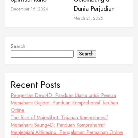
Dunia Perjudian
December 16, 2024
March 21, 2025
Search
Search
Recent Posts
Pengertian Dewi4D: Panduan Utama untuk Pemula
Memahami Gajibet: Panduan Komprehensif Taruhan
Online
The Rise of Majestibet: Tinjauan Komprehensif
Memahami Saung4D: Panduan Komprehensif
Menjelajahi Ahlicasino: Pengalaman Permainan Online