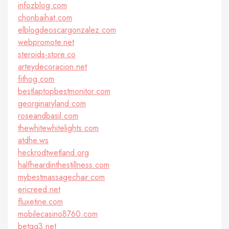
infozblog.com
chonbaihat.com
elblogdeoscargonzalez.com
webpromote.net
steroids-store.co
arteydecoracion.net
fithog.com
bestlaptopbestmonitor.com
georginaryland.com
roseandbasil.com
thewhitewhitelights.com
atdhe.ws
heckrodtwetland.org
halfheardinthestillness.com
mybestmassagechair.com
ericreed.net
fluxetine.com
mobilecasino8760.com
betqq3.net