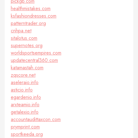
pickgb.com
healthmistakes.com
ksfashiondresses.com
patterntrader.org
cnhpa.net
sitalotus.com
supernotes.org
worldsportsempires.com
updatecentral360.com
katamastah.com
zqscore.net
aseleraio.info
asticio.info
egardenio.info
arxteamio.info
getalexio.info
accountaudittaxcon.com
prymprint.com
sportkeeda.org