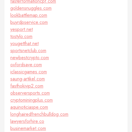
fasterformationcpf.com
goldensnuggles.com
lookbattlemap.com
buyrdpservice.com
yesport.net
tostylo.com
yougetthat.net
sportsnetclub.com
newbestcrypto.com
oxfordsave.com
iclassicgames.com
saung-artikel.com
fasthokivip2.com
observersports.com
cryptominingplus.com
aquinoticiaspe.com
longhairedfrenchbulldog.com
lawyersforhire.co
businemarket.com