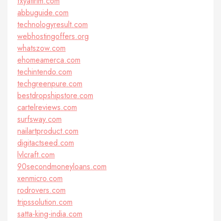
fxyatirim.com
abbuguide.com
technologyresult.com
webhostingoffers.org
whatszow.com
ehomeamerca.com
techintendo.com
techgreenpure.com
bestdropshipstore.com
cartelreviews.com
surfsway.com
nailartproduct.com
digitactseed.com
lvlcraft.com
90secondmoneyloans.com
xenmicro.com
rodrovers.com
tripssolution.com
satta-king-india.com