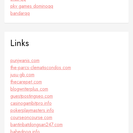
pkv games dominoqq
bandarqq
Links
punjwanis.com
the-parcs-clematiscondos.com
jusu-gb.com
thecarepet.com
blogwriterplus.com
guestpostingseo.com
casinogambitpro.info
pokerplaymasters.info
courseoncourse.com
bantinbatdongsan247.com
bahednog.info