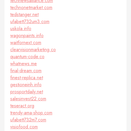
technewsalliance.com
technonetmarket.com
tedstanger.net
ufabett732um3.com
uskola.info
wagonpaints.info
waitfornext.com
clearvisionmarketing.co
quantum-code.co
whatnews.me
final-dream.com
finest-replica.net
gestioneinh.info
prosportdaily.net
salesinvest22.com
teseract.org
trendy-ama-shop.com
ufabett732m7.com
visiofood.com