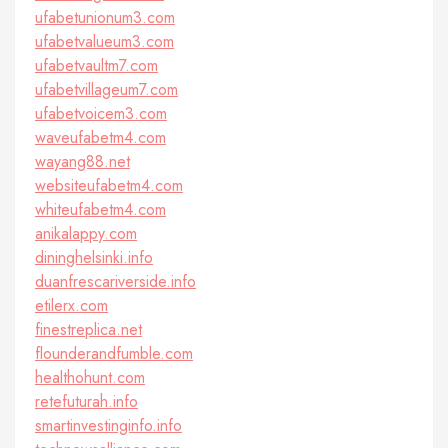
ufabetunionum3.com
ufabetvalueum3.com
ufabetvaultm7.com
ufabetvillageum7.com
ufabetvoicem3.com
waveufabetm4.com
wayang88.net
websiteufabetm4.com
whiteufabetm4.com
anikalappy.com
dininghelsinki.info
duanfrescariverside.info
etilerx.com
finestreplica.net
flounderandfumble.com
healthohunt.com
retefuturah.info
smartinvestinginfo.info