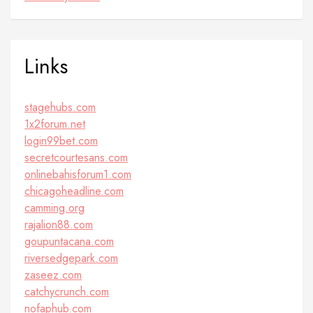
Links
stagehubs.com
1x2forum.net
login99bet.com
secretcourtesans.com
onlinebahisforum1.com
chicagoheadline.com
camming.org
rajalion88.com
goupuntacana.com
riversedgepark.com
zaseez.com
catchycrunch.com
nofaphub.com