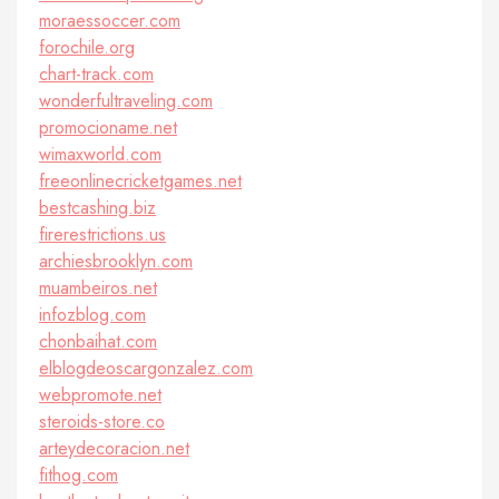
moraessoccer.com
forochile.org
chart-track.com
wonderfultraveling.com
promocioname.net
wimaxworld.com
freeonlinecricketgames.net
bestcashing.biz
firerestrictions.us
archiesbrooklyn.com
muambeiros.net
infozblog.com
chonbaihat.com
elblogdeoscargonzalez.com
webpromote.net
steroids-store.co
arteydecoracion.net
fithog.com