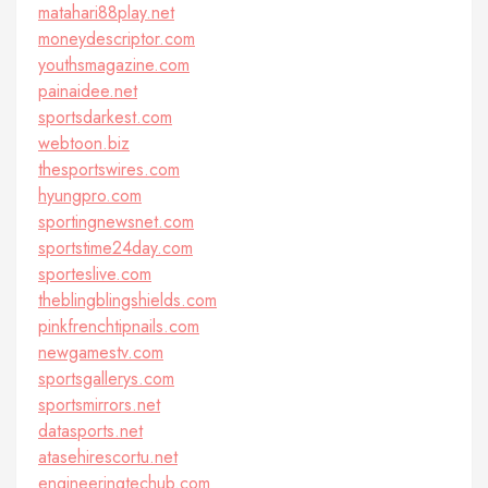
matahari88play.net
moneydescriptor.com
youthsmagazine.com
painaidee.net
sportsdarkest.com
webtoon.biz
thesportswires.com
hyungpro.com
sportingnewsnet.com
sportstime24day.com
sporteslive.com
theblingblingshields.com
pinkfrenchtipnails.com
newgamestv.com
sportsgallerys.com
sportsmirrors.net
datasports.net
atasehirescortu.net
engineeringtechub.com