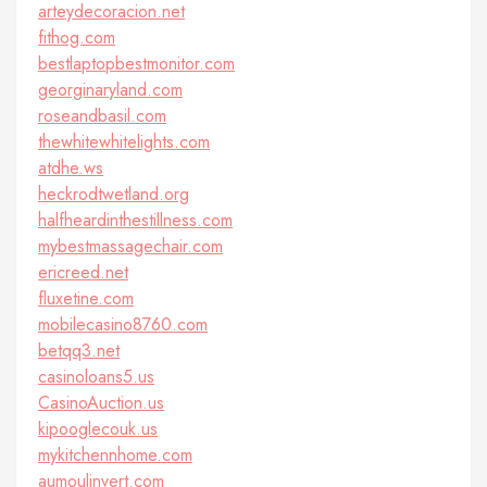
arteydecoracion.net
fithog.com
bestlaptopbestmonitor.com
georginaryland.com
roseandbasil.com
thewhitewhitelights.com
atdhe.ws
heckrodtwetland.org
halfheardinthestillness.com
mybestmassagechair.com
ericreed.net
fluxetine.com
mobilecasino8760.com
betqq3.net
casinoloans5.us
CasinoAuction.us
kipooglecouk.us
mykitchennhome.com
aumoulinvert.com