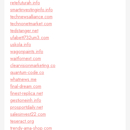
retefuturah.info
smartinvestinginfo.info
technewsalliance.com
technonetmarket.com
tedstanger.net
ufabett732um3.com
uskola.info
wagonpaints.info
waitfornext.com
clearvisionmarketing.co
quantum-code.co
whatnews.me
final-dream.com
finest-replica.net
gestioneinh.info
prosportdaily.net
salesinvest22.com
teseract.org
trendy-ama-shop.com