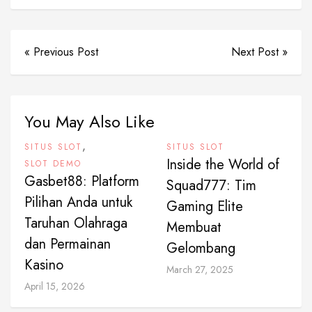
« Previous Post
Next Post »
You May Also Like
,
SITUS SLOT
SITUS SLOT
Inside the World of
SLOT DEMO
Gasbet88: Platform
Squad777: Tim
Pilihan Anda untuk
Gaming Elite
Taruhan Olahraga
Membuat
dan Permainan
Gelombang
Kasino
March 27, 2025
April 15, 2026