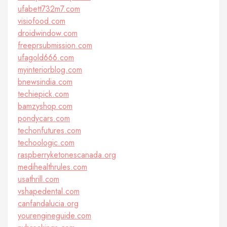
ufabett732m7.com
visiofood.com
droidwindow.com
freeprsubmission.com
ufagold666.com
myinteriorblog.com
bnewsindia.com
techiepick.com
bamzyshop.com
pondycars.com
techonfutures.com
techoologic.com
raspberryketonescanada.org
medihealthrules.com
usathrill.com
vshapedental.com
canfandalucia.org
yourengineguide.com