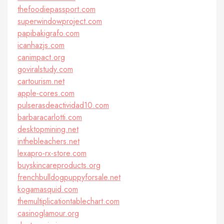
thefoodiepassport.com
superwindowproject.com
papibakigrafo.com
icanhazjs.com
canimpact.org
goviralstudy.com
cartourism.net
apple-cores.com
pulserasdeactividad10.com
barbaracarlotti.com
desktopmining.net
inthebleachers.net
lexapro-rx-store.com
buyskincareproducts.org
frenchbulldogpuppyforsale.net
kogamasquid.com
themultiplicationtablechart.com
casinoglamour.org