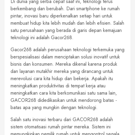
Di dunia yang serba cepat saat ini, teknologi terus
berkembang dan berubah. Dari smartphone ke rumah
pintar, inovasi baru diperkenalkan setiap hari untuk
membuat hidup kita lebih mudah dan lebih efisien. Salah
satu perusahaan yang berada di garis depan kemajuan
teknologi ini adalah Gacor268.
Gacor268 adalah perusahaan teknologi terkemuka yang
berspesialisasi dalam menciptakan solusi inovatif untuk
bisnis dan konsumen. Mereka dikenal karena produk
dan layanan mutakhir mereka yang dirancang untuk
merevolusi cara kita hidup dan bekerja. Apakah itu
meningkatkan produktivitas di tempat kerja atau
meningkatkan cara kita berkomunikasi satu sama lain,
GACOR268 didedikasikan untuk mendorong batas -
batas apa yang mungkin dengan teknologi.
Salah satu inovasi terbaru dari GACOR268 adalah
sistem otomatisasi rumah pintar mereka. Sistem ini
memungkinkan pemilik rumah untuk mengontrol segala