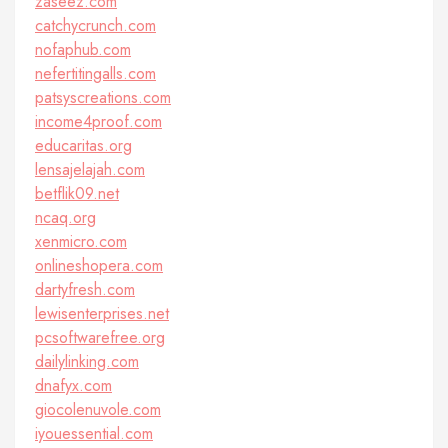
zaseez.com
catchycrunch.com
nofaphub.com
nefertitingalls.com
patsyscreations.com
income4proof.com
educaritas.org
lensajelajah.com
betflik09.net
ncaq.org
xenmicro.com
onlineshopera.com
dartyfresh.com
lewisenterprises.net
pcsoftwarefree.org
dailylinking.com
dnafyx.com
giocolenuvole.com
iyouessential.com