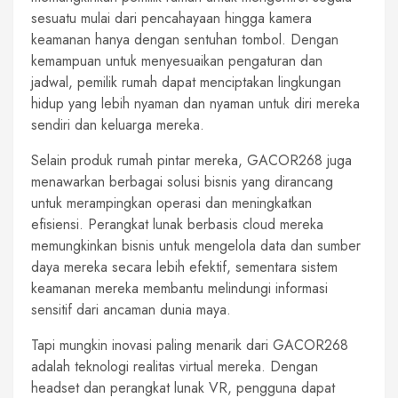
sesuatu mulai dari pencahayaan hingga kamera
keamanan hanya dengan sentuhan tombol. Dengan
kemampuan untuk menyesuaikan pengaturan dan
jadwal, pemilik rumah dapat menciptakan lingkungan
hidup yang lebih nyaman dan nyaman untuk diri mereka
sendiri dan keluarga mereka.
Selain produk rumah pintar mereka, GACOR268 juga
menawarkan berbagai solusi bisnis yang dirancang
untuk merampingkan operasi dan meningkatkan
efisiensi. Perangkat lunak berbasis cloud mereka
memungkinkan bisnis untuk mengelola data dan sumber
daya mereka secara lebih efektif, sementara sistem
keamanan mereka membantu melindungi informasi
sensitif dari ancaman dunia maya.
Tapi mungkin inovasi paling menarik dari GACOR268
adalah teknologi realitas virtual mereka. Dengan
headset dan perangkat lunak VR, pengguna dapat