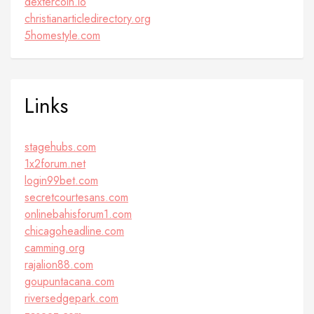
dextercoin.io
christianarticledirectory.org
5homestyle.com
Links
stagehubs.com
1x2forum.net
login99bet.com
secretcourtesans.com
onlinebahisforum1.com
chicagoheadline.com
camming.org
rajalion88.com
goupuntacana.com
riversedgepark.com