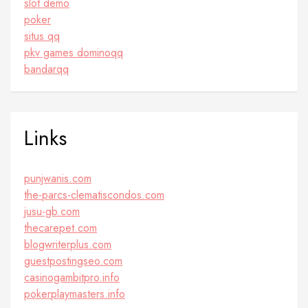
slot demo
poker
situs qq
pkv games dominoqq
bandarqq
Links
punjwanis.com
the-parcs-clematiscondos.com
jusu-gb.com
thecarepet.com
blogwriterplus.com
guestpostingseo.com
casinogambitpro.info
pokerplaymasters.info