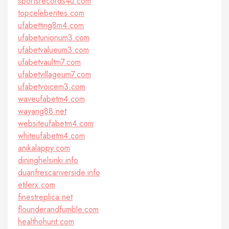
sportsrecords4u.com
topceleberites.com
ufabetting8m4.com
ufabetunionum3.com
ufabetvalueum3.com
ufabetvaultm7.com
ufabetvillageum7.com
ufabetvoicem3.com
waveufabetm4.com
wayang88.net
websiteufabetm4.com
whiteufabetm4.com
anikalappy.com
dininghelsinki.info
duanfrescariverside.info
etilerx.com
finestreplica.net
flounderandfumble.com
healthohunt.com