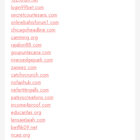
login99bet.com
secretcourtesans.com
onlinebahisforum1.com
chicagoheadline.com
camming.org
rajalion88.com
goupuntacana.com
riversedgepark.com
zaseez.com
catchycrunch.com
nofaphub.com
nefertitingalls.com
patsyscreations.com
income4proof.com
educaritas.org
lensajelajah.com
betflik09.net
ncaq.org