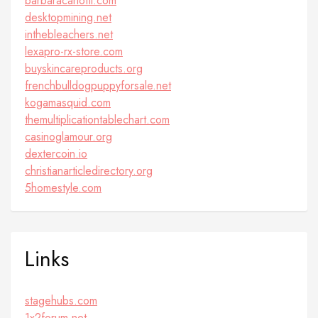
barbaracarlotti.com
desktopmining.net
inthebleachers.net
lexapro-rx-store.com
buyskincareproducts.org
frenchbulldogpuppyforsale.net
kogamasquid.com
themultiplicationtablechart.com
casinoglamour.org
dextercoin.io
christianarticledirectory.org
5homestyle.com
Links
stagehubs.com
1x2forum.net