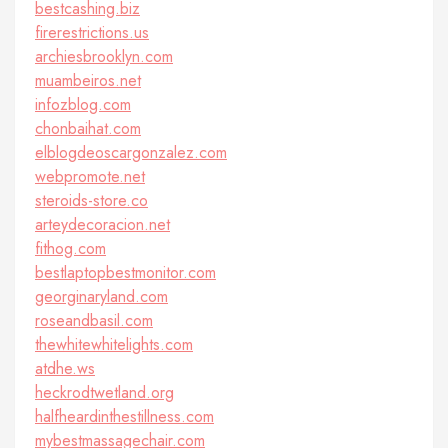
bestcashing.biz
firerestrictions.us
archiesbrooklyn.com
muambeiros.net
infozblog.com
chonbaihat.com
elblogdeoscargonzalez.com
webpromote.net
steroids-store.co
arteydecoracion.net
fithog.com
bestlaptopbestmonitor.com
georginaryland.com
roseandbasil.com
thewhitewhitelights.com
atdhe.ws
heckrodtwetland.org
halfheardinthestillness.com
mybestmassagechair.com