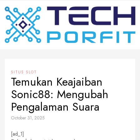
Skip
to
content
SITUS SLOT
Temukan Keajaiban
Sonic88: Mengubah
Pengalaman Suara
October 31, 2025
[ad_1]