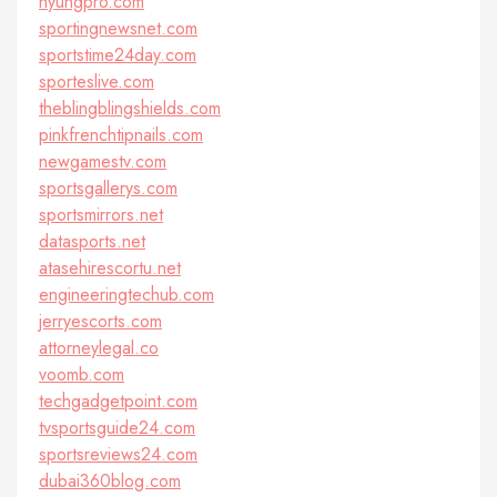
hyungpro.com
sportingnewsnet.com
sportstime24day.com
sporteslive.com
theblingblingshields.com
pinkfrenchtipnails.com
newgamestv.com
sportsgallerys.com
sportsmirrors.net
datasports.net
atasehirescortu.net
engineeringtechub.com
jerryescorts.com
attorneylegal.co
voomb.com
techgadgetpoint.com
tvsportsguide24.com
sportsreviews24.com
dubai360blog.com