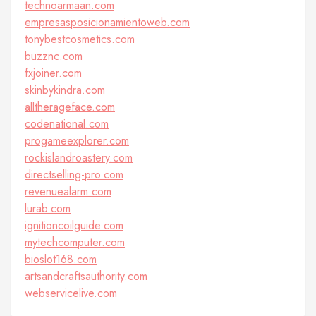
technoarmaan.com
empresasposicionamientoweb.com
tonybestcosmetics.com
buzznc.com
fxjoiner.com
skinbykindra.com
alltherageface.com
codenational.com
progameexplorer.com
rockislandroastery.com
directselling-pro.com
revenuealarm.com
lurab.com
ignitioncoilguide.com
mytechcomputer.com
bioslot168.com
artsandcraftsauthority.com
webservicelive.com