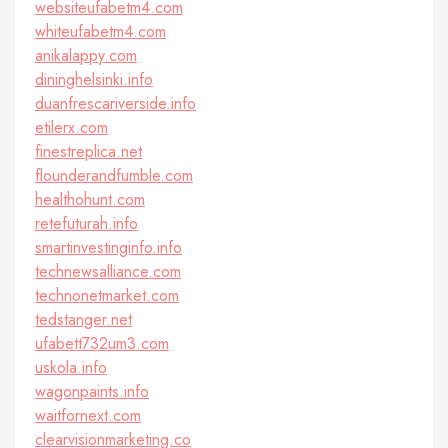
websiteufabetm4.com
whiteufabetm4.com
anikalappy.com
dininghelsinki.info
duanfrescariverside.info
etilerx.com
finestreplica.net
flounderandfumble.com
healthohunt.com
retefuturah.info
smartinvestinginfo.info
technewsalliance.com
technonetmarket.com
tedstanger.net
ufabett732um3.com
uskola.info
wagonpaints.info
waitfornext.com
clearvisionmarketing.co