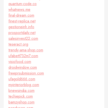
quantum-code.co
whatnews.me
final-dream.com
finest-replica.net
gestioneinh.info
prosportdaily.net
salesinvest22.com
teseract.org
trendy-ama-shop.com
ufabett732m7.com
visiofood.com
droidwindow.com
freeprsubmission.com
ufagold666.com
myinteriorblog.com
bnewsindia.com
techiepick.com
bamzyshop.com
pondycars.com