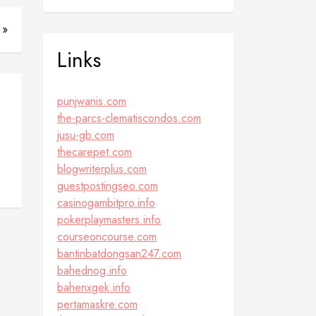
 »
Links
punjwanis.com
the-parcs-clematiscondos.com
jusu-gb.com
thecarepet.com
blogwriterplus.com
guestpostingseo.com
casinogambitpro.info
pokerplaymasters.info
courseoncourse.com
bantinbatdongsan247.com
bahednog.info
bahenxgek.info
pertamaskre.com