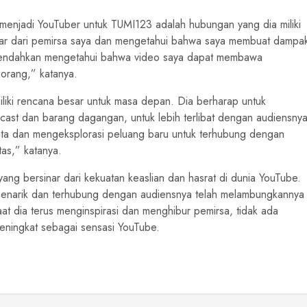
 menjadi YouTuber untuk TUMI123 adalah hubungan yang dia miliki
r dari pemirsa saya dan mengetahui bahwa saya membuat dampa
rendahkan mengetahui bahwa video saya dapat membawa
 orang,” katanya.
liki rencana besar untuk masa depan. Dia berharap untuk
cast dan barang dagangan, untuk lebih terlibat dengan audiensnya
pta dan mengeksplorasi peluang baru untuk terhubung dengan
as,” katanya.
ng bersinar dari kekuatan keaslian dan hasrat di dunia YouTube.
menarik dan terhubung dengan audiensnya telah melambungkannya
Saat dia terus menginspirasi dan menghibur pemirsa, tidak ada
ningkat sebagai sensasi YouTube.