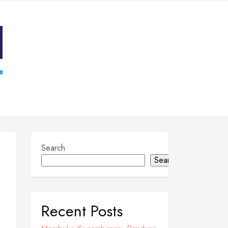
Search
Search
Recent Posts