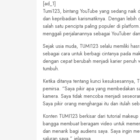
[ad_1]
Tumi123, bintang YouTube yang sedang naik d
dan kepribadian karismatiknya. Dengan lebih 
salah satu pencipta paling populer di platf
menggali perjalanannya sebagai YouTuber dan m
Sejak usia muda, TUMI123 selalu memiliki has
sebagai cara untuk berbagi cintanya pada ma
dengan cepat berubah menjadi karier penuh w
tumbuh.
Ketika ditanya tentang kunci kesuksesannya,
pemirsa. “Saya pikir apa yang membedakan sa
kamera. Saya tidak mencoba menjadi seseoran
Saya pikir orang menghargai itu dan itulah s
Konten TUMI123 berkisar dari tutorial makeup
bangga membuat beragam video untuk memenuh
dan menarik bagi audiens saya. Saya ingin mer
saluran saya,” jelasnya.