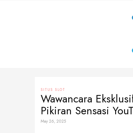
Skip
to
content
SITUS SLOT
Wawancara Eksklusi
Pikiran Sensasi You
May 26, 2025