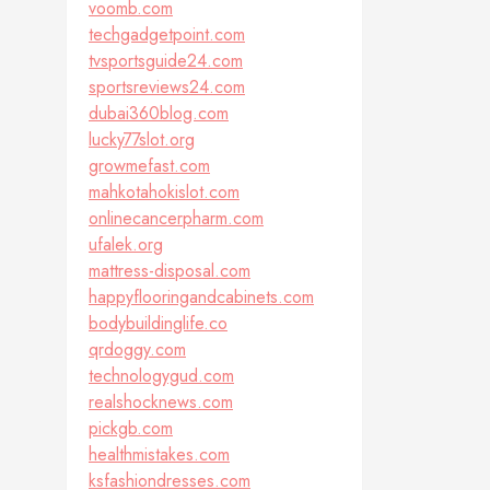
voomb.com
techgadgetpoint.com
tvsportsguide24.com
sportsreviews24.com
dubai360blog.com
lucky77slot.org
growmefast.com
mahkotahokislot.com
onlinecancerpharm.com
ufalek.org
mattress-disposal.com
happyflooringandcabinets.com
bodybuildinglife.co
qrdoggy.com
technologygud.com
realshocknews.com
pickgb.com
healthmistakes.com
ksfashiondresses.com