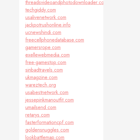
threadsvideoandphotodownloader.com
techgiddy.com
usalivenetwork.com
jackpotrushonline.info
ucnewshindi.com
freecellphonedatabase.com
gamersrope.com
exellewebmedia.com
free-gamestop.com
sinbadtravels.com
ukmagzine.com
wareztech.org
usabestnetwork.com
jessepinkmanoutfit.com
umailsend.com
retarys.com
fasterformationcpf.com
goldensnuggles.com
lookbattlemap.com