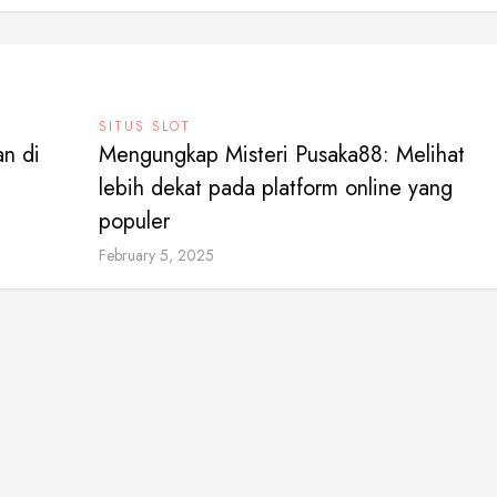
SITUS SLOT
n di
Mengungkap Misteri Pusaka88: Melihat
lebih dekat pada platform online yang
populer
February 5, 2025