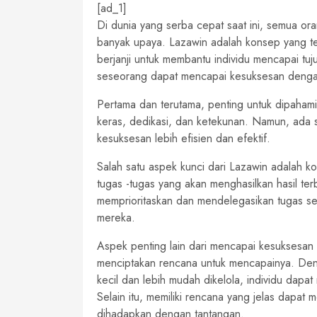
[ad_1]
Di dunia yang serba cepat saat ini, semua or
banyak upaya. Lazawin adalah konsep yang te
berjanji untuk membantu individu mencapai tu
seseorang dapat mencapai kesuksesan denga
Pertama dan terutama, penting untuk dipaham
keras, dedikasi, dan ketekunan. Namun, ada s
kesuksesan lebih efisien dan efektif.
Salah satu aspek kunci dari Lazawin adalah kon
tugas -tugas yang akan menghasilkan hasil te
memprioritaskan dan mendelegasikan tugas sec
mereka.
Aspek penting lain dari mencapai kesuksesan
menciptakan rencana untuk mencapainya. Den
kecil dan lebih mudah dikelola, individu dap
Selain itu, memiliki rencana yang jelas dapat 
dihadapkan dengan tantangan.