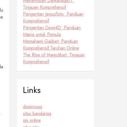
Menemukan Dewanaga77:
Tinjauan Komprehensif
lu
Pengertian JeniusToto: Panduan
na
Komprehensif
Pengertian Dewi4D: Panduan
Utama untuk Pemula
Memahami Gajibet: Panduan
Komprehensif Taruhan Online
The Rise of Majestibet: Tinjauan
Komprehensif
da
Links
dominoqq
.
situs bandarqq
qq online