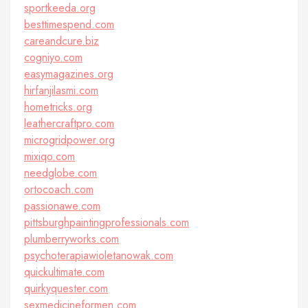
sportkeeda.org
besttimespend.com
careandcure.biz
cogniyo.com
easymagazines.org
hirfanjilasmi.com
hometricks.org
leathercraftpro.com
microgridpower.org
mixiqo.com
needglobe.com
ortocoach.com
passionawe.com
pittsburghpaintingprofessionals.com
plumberryworks.com
psychoterapiawioletanowak.com
quickultimate.com
quirkyquester.com
sexmedicineformen.com