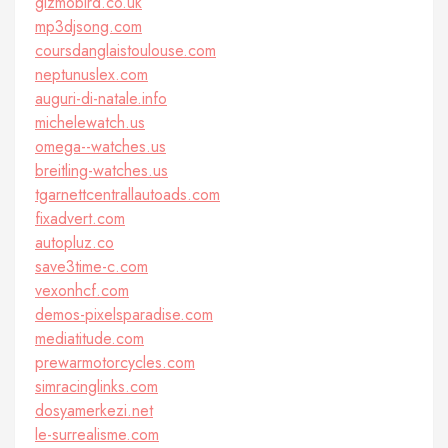
gizmobird.co.uk
mp3djsong.com
coursdanglaistoulouse.com
neptunuslex.com
auguri-di-natale.info
michelewatch.us
omega--watches.us
breitling-watches.us
tgarnettcentrallautoads.com
fixadvert.com
autopluz.co
save3time-c.com
vexonhcf.com
demos-pixelsparadise.com
mediatitude.com
prewarmotorcycles.com
simracinglinks.com
dosyamerkezi.net
le-surrealisme.com