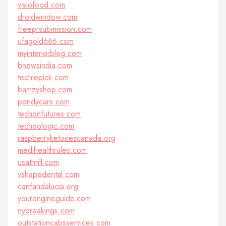
visiofood.com
droidwindow.com
freeprsubmission.com
ufagold666.com
myinteriorblog.com
bnewsindia.com
techiepick.com
bamzyshop.com
pondycars.com
techonfutures.com
techoologic.com
raspberryketonescanada.org
medihealthrules.com
usathrill.com
vshapedental.com
canfandalucia.org
yourengineguide.com
nybreakings.com
outstationcabsservices.com