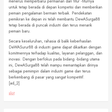
menerus memperbarui permainan dan fitur -fiturnya
untuk tetap berada di depan kompetisi dan memberikan
pemain pengalaman bermain terbaik. Pendekatan
pemikiran ke depan ini telah membantu DewASurga88
tetap berada di puncak industri dan terus menarik
pemain baru.
Secara keseluruhan, rahasia di balik keberhasilan
DeWASurur88 di industri game dapat dikaitkan dengan
komitmennya terhadap kualitas, layanan pelanggan, dan
inovasi. Dengan berfokus pada bidang -bidang utama
ini, DewASurga88 telah mampu memantapkan dirinya
sebagai pemimpin dalam industri game dan terus
berkembang di pasar yang sangat kompetitif.
[ad_2]
slot