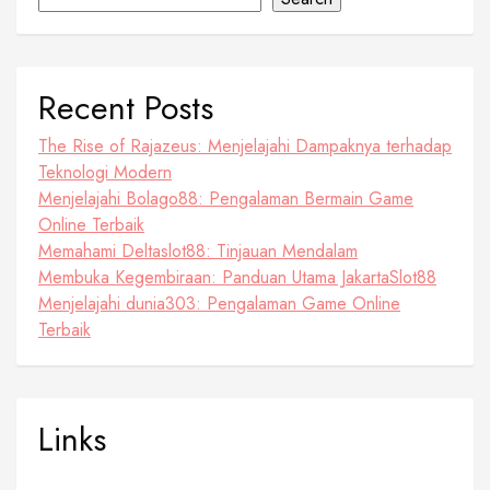
Recent Posts
The Rise of Rajazeus: Menjelajahi Dampaknya terhadap
Teknologi Modern
Menjelajahi Bolago88: Pengalaman Bermain Game
Online Terbaik
Memahami Deltaslot88: Tinjauan Mendalam
Membuka Kegembiraan: Panduan Utama JakartaSlot88
Menjelajahi dunia303: Pengalaman Game Online
Terbaik
Links