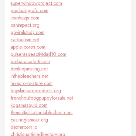
superwindowproject.com
papibakigrafo.com
icanhazjs.com
canimpact.org
goviralstudy.com
cartourism.net
apple-cores.com
pulserasdeactividad10.com
barbaracarlotti.com
desktopmining.net
inthebleachers.net
lexapro-rx-store.com
buyskincareproducts.org
frenchbulldogpuppyforsale.net
kogamasquid.com
themultiplicationtablechart.com
casinoglamour.org
dextercoin.io
christianarticledirectory.org