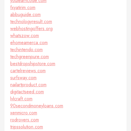
youlearncode.com
fxyatirim.com
abbuguide.com
technologyresult.com
webhostingoffers.org
whatszow.com
ehomeamerca.com
techintendo.com
techgreenpure.com
bestdropshipstore.com
cartelreviews.com
surfsway.com
nailartproduct.com
digitactseed.com
lvlcraft.com
90secondmoneyloans.com
xenmicro.com
rodrovers.com
tripssolution.com