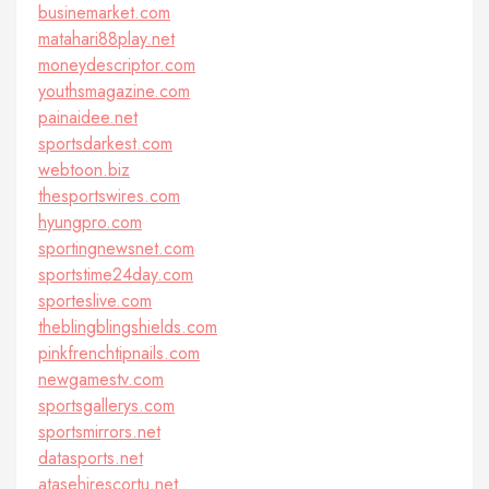
businemarket.com
matahari88play.net
moneydescriptor.com
youthsmagazine.com
painaidee.net
sportsdarkest.com
webtoon.biz
thesportswires.com
hyungpro.com
sportingnewsnet.com
sportstime24day.com
sporteslive.com
theblingblingshields.com
pinkfrenchtipnails.com
newgamestv.com
sportsgallerys.com
sportsmirrors.net
datasports.net
atasehirescortu.net