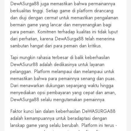
DewASurga88 juga memastikan bahwa permainannya
berkualitas tinggi. Setiap game di platform dirancang
dan diuji dengan cermat untuk memastikan pengalaman
bermain game yang lancar dan menyenangkan bagi
para pemain. Komitmen terhadap kualitas ini tidak luput
dari perhatian, karena DewASurga88 telah menerima
sambutan hangat dari para pemain dan kritikus.
Tapi mungkin rahasia terbesar di balik keberhasilan
DewASurur88 adalah dedikasinya untuk layanan
pelanggan. Platform melampaui dan melampaui untuk
memastikan bahwa para pemainnya senang dan puas.
Dari menawarkan dukungan sepanjang waktu hingga
menyediakan opsi pembayaran yang cepat dan aman,
DewASurga88 selalu mengutamakan pemainnya.
Faktor kunci lain dalam keberhasilan DeWASURGA88
adalah kemampuannya untuk beradaptasi dengan
lanskap game yang selalu berubah. Platform ini terus -