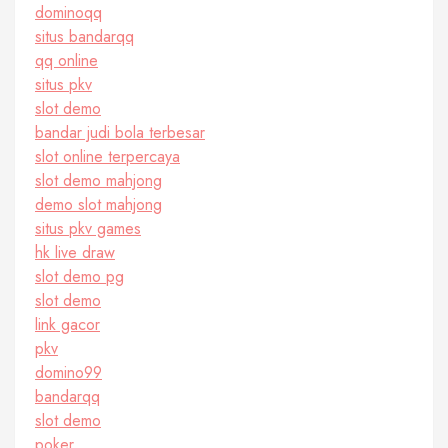
dominoqq
situs bandarqq
qq online
situs pkv
slot demo
bandar judi bola terbesar
slot online terpercaya
slot demo mahjong
demo slot mahjong
situs pkv games
hk live draw
slot demo pg
slot demo
link gacor
pkv
domino99
bandarqq
slot demo
poker