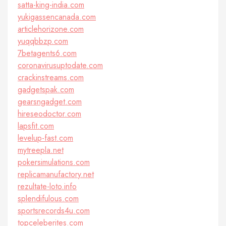
satta-king-india.com
yukigassencanada.com
articlehorizone.com
yuqqbbzp.com
7betagents6.com
coronavirusuptodate.com
crackinstreams.com
gadgetspak.com
gearsngadget.com
hireseodoctor.com
lapsfit.com
levelup-fast.com
mytreepla.net
pokersimulations.com
replicamanufactory.net
rezultate-loto.info
splendifulous.com
sportsrecords4u.com
topceleberites.com