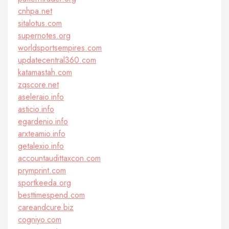
cnhpa.net
sitalotus.com
supernotes.org
worldsportsempires.com
updatecentral360.com
katamastah.com
zqscore.net
aseleraio.info
asticio.info
egardenio.info
arxteamio.info
getalexio.info
accountaudittaxcon.com
prymprint.com
sportkeeda.org
besttimespend.com
careandcure.biz
cogniyo.com