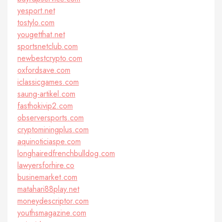
yesport.net
tostylo.com
yougetthat.net
sportsnetclub.com
newbestcrypto.com
oxfordsave.com
iclassicgames.com
saung-artikel.com
fasthokivip2.com
observersports.com
cryptominingplus.com
aquinoticiaspe.com
longhairedfrenchbulldog.com
lawyersforhire.co
businemarket.com
matahari88play.net
moneydescriptor.com
youthsmagazine.com