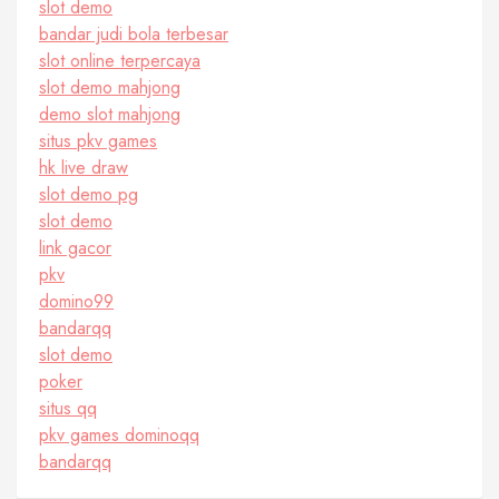
slot demo
bandar judi bola terbesar
slot online terpercaya
slot demo mahjong
demo slot mahjong
situs pkv games
hk live draw
slot demo pg
slot demo
link gacor
pkv
domino99
bandarqq
slot demo
poker
situs qq
pkv games dominoqq
bandarqq