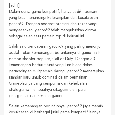
[ad_1]
Dalam dunia game kompetitif, hanya sedikit pemain
yang bisa menandingi keterampilan dan kesuksesan
gacor69. Dengan sederet prestasi dan rekor yang
mengesankan, gacor69 telah mengukuhkan dirinya
sebagai salah satu pemain top di industri ini.
Salah satu pencapaian gacor69 yang paling menonjol
adalah rekor kemenangan beruntunnya di game first-
person shooter populer, Call of Duty. Dengan 50
kemenangan berturut-turut yang luar biasa dalam
pertandingan multipemain daring, gacor69 menetapkan
standar baru untuk dominasi dalam permainan.
Gameplaynya yang sempurna dan kehebatan
strategisnya membuatnya dikagumi oleh para
penggemar dan sesama gamer.
Selain kemenangan beruntunnya, gacor69 juga meraih
kesuksesan di berbagai judul game kompetitif lainnya,