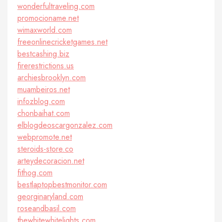
wonderfultraveling.com
promocioname.net
wimaxworld.com
freeonlinecricketgames.net
bestcashing.biz
firerestrictions.us
archiesbrooklyn.com
muambeiros.net
infozblog.com
chonbaihat.com
elblogdeoscargonzalez.com
webpromote.net
steroids-store.co
arteydecoracion.net
fithog.com
bestlaptopbestmonitor.com
georginaryland.com
roseandbasil.com
thewhitewhitelights.com