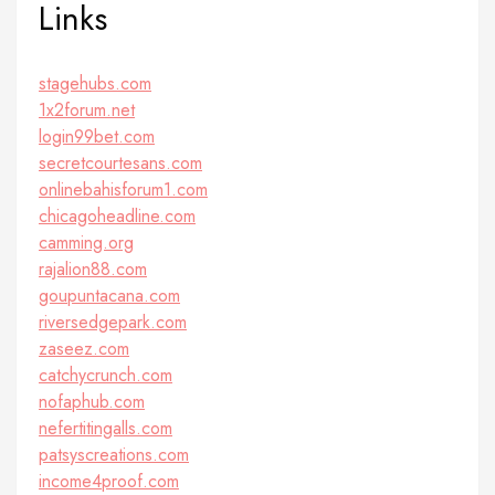
Links
stagehubs.com
1x2forum.net
login99bet.com
secretcourtesans.com
onlinebahisforum1.com
chicagoheadline.com
camming.org
rajalion88.com
goupuntacana.com
riversedgepark.com
zaseez.com
catchycrunch.com
nofaphub.com
nefertitingalls.com
patsyscreations.com
income4proof.com