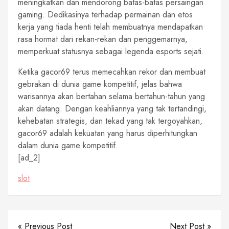
meningkatkan dan mendorong batas-batas persaingan
gaming. Dedikasinya terhadap permainan dan etos
kerja yang tiada henti telah membuatnya mendapatkan
rasa hormat dari rekan-rekan dan penggemarnya,
memperkuat statusnya sebagai legenda esports sejati.
Ketika gacor69 terus memecahkan rekor dan membuat
gebrakan di dunia game kompetitif, jelas bahwa
warisannya akan bertahan selama bertahun-tahun yang
akan datang. Dengan keahliannya yang tak tertandingi,
kehebatan strategis, dan tekad yang tak tergoyahkan,
gacor69 adalah kekuatan yang harus diperhitungkan
dalam dunia game kompetitif.
[ad_2]
slot
« Previous Post
Next Post »