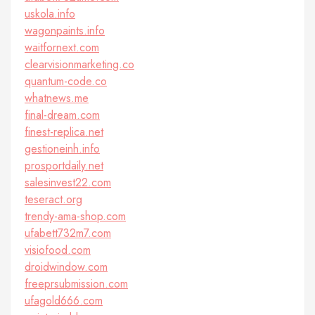
uskola.info
wagonpaints.info
waitfornext.com
clearvisionmarketing.co
quantum-code.co
whatnews.me
final-dream.com
finest-replica.net
gestioneinh.info
prosportdaily.net
salesinvest22.com
teseract.org
trendy-ama-shop.com
ufabett732m7.com
visiofood.com
droidwindow.com
freeprsubmission.com
ufagold666.com