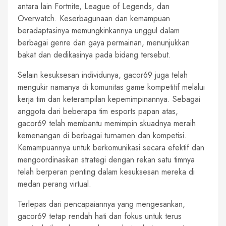
antara lain Fortnite, League of Legends, dan
Overwatch. Keserbagunaan dan kemampuan
beradaptasinya memungkinkannya unggul dalam
berbagai genre dan gaya permainan, menunjukkan
bakat dan dedikasinya pada bidang tersebut.
Selain kesuksesan individunya, gacor69 juga telah
mengukir namanya di komunitas game kompetitif melalui
kerja tim dan keterampilan kepemimpinannya. Sebagai
anggota dari beberapa tim esports papan atas,
gacor69 telah membantu memimpin skuadnya meraih
kemenangan di berbagai turnamen dan kompetisi.
Kemampuannya untuk berkomunikasi secara efektif dan
mengoordinasikan strategi dengan rekan satu timnya
telah berperan penting dalam kesuksesan mereka di
medan perang virtual.
Terlepas dari pencapaiannya yang mengesankan,
gacor69 tetap rendah hati dan fokus untuk terus