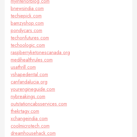
myinteriorblog.com
bnewsindia.com
techiepick.com
bamzyshop.com
pondycars.com
techonfutures.com
techoologic.com
raspberryketonescanada.org
medihealthrules.com
usathrill.com
vshapedental.com
canfandalucia.org
yourengineguide.com
nybreakings.com
outstationcabsservices.com
thekrtagy.com
xchangeindia.com
coolmicrotech.com
dreamhousehack.com