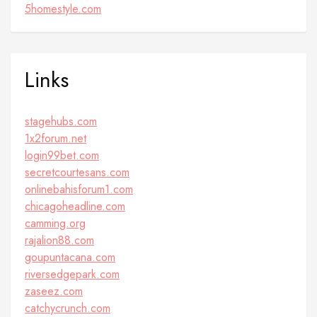
5homestyle.com
Links
stagehubs.com
1x2forum.net
login99bet.com
secretcourtesans.com
onlinebahisforum1.com
chicagoheadline.com
camming.org
rajalion88.com
goupuntacana.com
riversedgepark.com
zaseez.com
catchycrunch.com