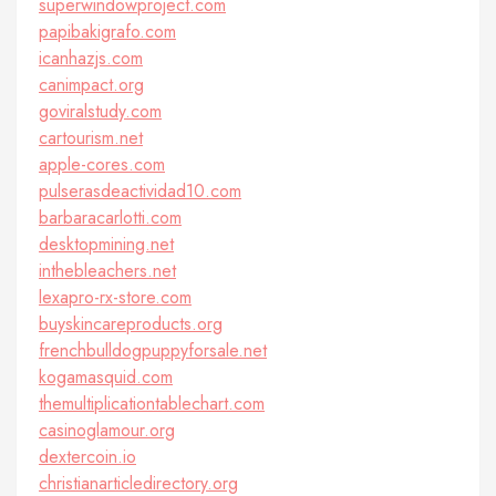
superwindowproject.com
papibakigrafo.com
icanhazjs.com
canimpact.org
goviralstudy.com
cartourism.net
apple-cores.com
pulserasdeactividad10.com
barbaracarlotti.com
desktopmining.net
inthebleachers.net
lexapro-rx-store.com
buyskincareproducts.org
frenchbulldogpuppyforsale.net
kogamasquid.com
themultiplicationtablechart.com
casinoglamour.org
dextercoin.io
christianarticledirectory.org