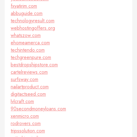
fxyatirim.com
abbuguide.com
technologyresult.com
webhostingoffers.org
whatszow.com
ehomeamerca.com
techintendo.com
techgreenpure.com
bestdropshipstore.com
cartelreviews.com
surfsway.com
nailartproduct.com
digitactseed.com
lvlcraft.com
90secondmoneyloans.com
xenmicro.com
rodrovers.com
tripssolution.com