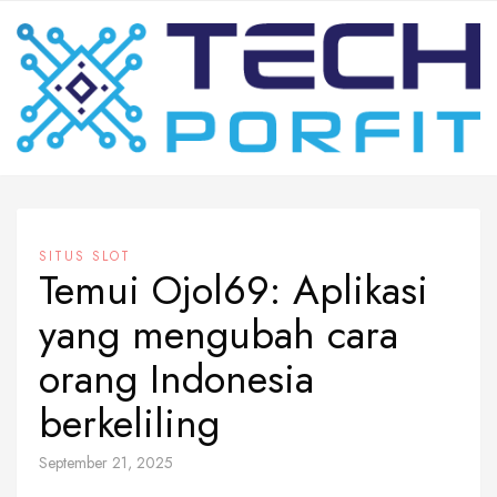
Skip
to
content
SITUS SLOT
Temui Ojol69: Aplikasi
yang mengubah cara
orang Indonesia
berkeliling
September 21, 2025