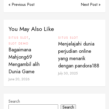
« Previous Post
Next Post »
You May Also Like
,
SITUS SLOT
SITUS SLOT
Menjelajahi dunia
SLOT DEMO
Bagaimana
perjudian online
Mahjong69
yang menarik
Mengambil alih
dengan pandora188
Dunia Game
July 30, 2025
June 20, 2026
Search
Search