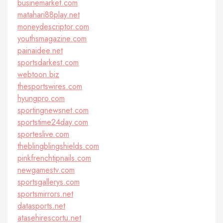
businemarket.com
matahari88play.net
moneydescriptor.com
youthsmagazine.com
painaidee.net
sportsdarkest.com
webtoon.biz
thesportswires.com
hyungpro.com
sportingnewsnet.com
sportstime24day.com
sporteslive.com
theblingblingshields.com
pinkfrenchtipnails.com
newgamestv.com
sportsgallerys.com
sportsmirrors.net
datasports.net
atasehirescortu.net