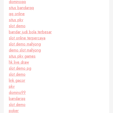
dominoqq
situs bandarqq
qq online
situs pkv
slot demo
bandar judi bola terbesar
slot online terpercaya
slot demo mahjong
demo slot mahjong
situs pkv games
hk live draw
slot demo pg
slot demo
link gacor
pkv
domino99
bandarqq
slot demo
poker