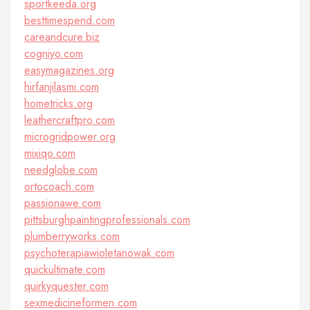
sportkeeda.org
besttimespend.com
careandcure.biz
cogniyo.com
easymagazines.org
hirfanjilasmi.com
hometricks.org
leathercraftpro.com
microgridpower.org
mixiqo.com
needglobe.com
ortocoach.com
passionawe.com
pittsburghpaintingprofessionals.com
plumberryworks.com
psychoterapiawioletanowak.com
quickultimate.com
quirkyquester.com
sexmedicineformen.com