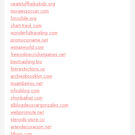
neatstuffhelpskids.org
moraessoccer.com
forochile.org
chart-track.com
wonderfultraveling.com
promocioname.net
wimaxworld.com
freeonlinecricketgames.net
bestcashing.biz
firerestrictions.us
archiesbrooklyn.com
muambeiros.net
infozblog.com
chonbaihat.com
elblogdeoscargonzalez.com
webpromote.net
steroids-store.co
arteydecoracion.net
fithog.com